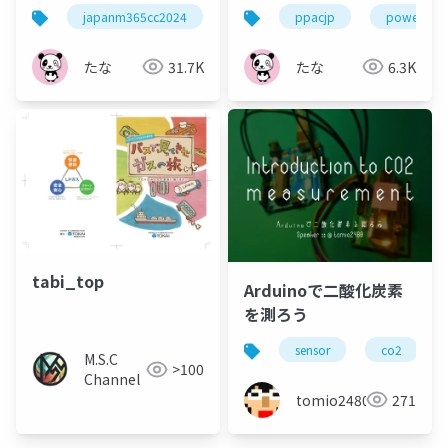
う
japanm365cc2024
powerplatform
ppacjp
power app
たな
31.7K
たな
6.3K
tabi_top
Arduinoで二酸化炭素
を測ろう
sensor
co2
M.S.C
>100
Channel
tomio2480
271