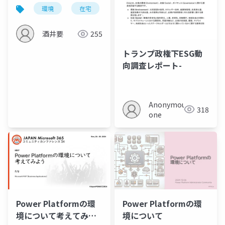
環境
在宅
酒井要
255
トランプ政権下ESG動
向調査レポート-
Anonymous
318
one
Power Platformの環
Power Platformの環
境について考えてみよ
境について