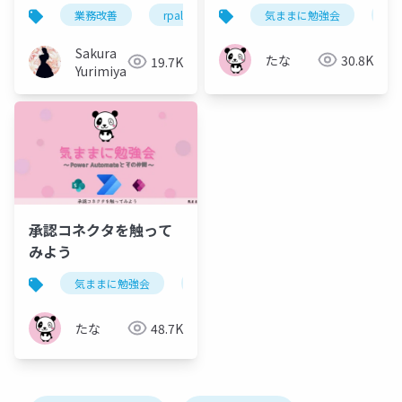
業務改善
rpalt
データ設計
気ままに勉強会
承認
po
Sakura
たな
30.8K
19.7K
Yurimiya
承認コネクタを触って
みよう
気ままに勉強会
powerautomate
たな
48.7K