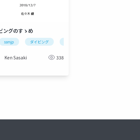
ビングのすゝめ
ssmjp
ダイビング
lt
容
認知行動療法
コンピテンシー
気づきシート
Ken Sasaki
338