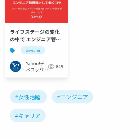
ライフステージの変化
の中で エンジニア管理
職として働くコツ
devsumi
#devsumi A-5
Yahoo!デ
645
ベロッパー
ネットワー
ク
#女性活躍
#エンジニア
#キャリア