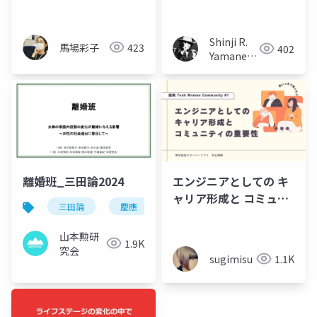
のキャリア探索記
取り組み
Shinji R.
馬場彩子
423
402
Yamane
(山根信二)
離婚班_三田論2024
エンジニアとしての キ
ャリア形成と コミュニ
三田論
慶應
山本勲
山本勲研究会
ティの重要性
山本勲研
1.9K
究会
sugimisu
1.1K