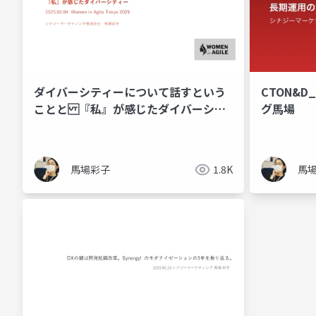
ダイバーシティーについて話すという
CTON&
ことと 『私』が感じたダイバーシテ
グ馬場
ィー - Women in Agile Tokyo 2025
馬場彩子
1.8K
馬