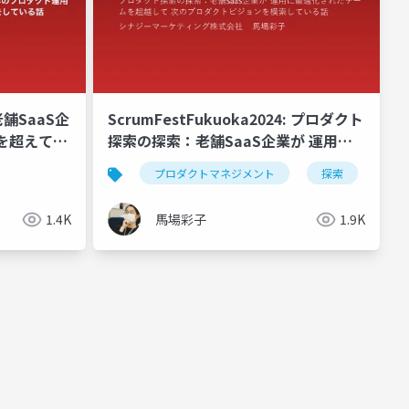
舗SaaS企
ScrumFestFukuoka2024: プロダクト
用を超えて、
探索の探索：老舗SaaS企業が 運用に
索の旅をし
最適化されたチームを超越して 次のプ
プロダクトマネジメント
探索
ロダクトビジョンを模索している話
1.4K
馬場彩子
1.9K