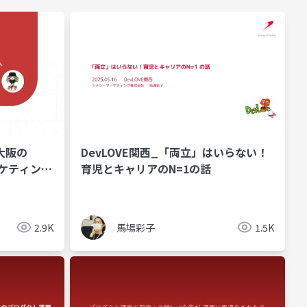
大阪の
DevLOVE関西_「両立」はいらない！
ーケティング
育児とキャリアのN=1の話
遷を全部お話
2.9K
馬場彩子
1.5K