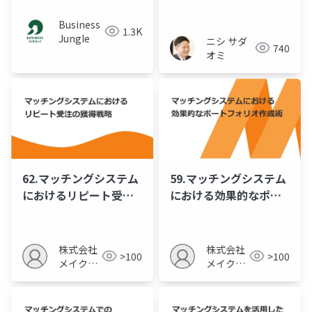
応からSummitを語る
Business
1.3K
Jungle
ニシ サダ
740
オミ
62.マッチングシステム
59.マッチングシステム
におけるリピート受注
における効果的なポー
の獲得戦略
トフォリオ作成術
株式会社
株式会社
>100
>100
メイクア
メイクア
ップ
ップ