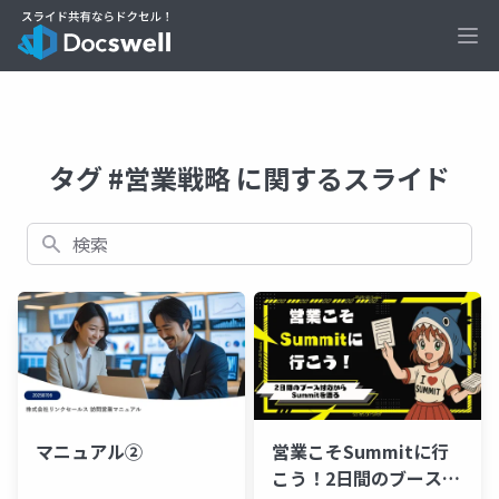
Ope
タグ #営業戦略 に関するスライド
検索
マニュアル②
営業こそSummitに行
こう！2日間のブース対