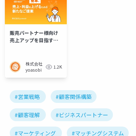
販売パートナー様向け
売上アップを目指す保
険代理店が簡単に売
上・利益を上げるため
の新たなご提案
株式会社
1.2K
yoasobi
#営業戦略
#顧客関係構築
#顧客理解
#ビジネスパートナー
#マーケティング
#マッチングシステム