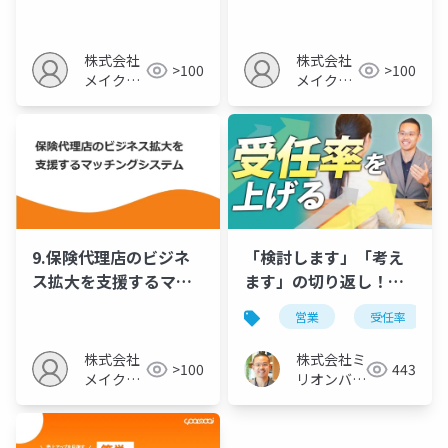
蓄積と提案力強化
テクニック
株式会社
株式会社
>100
>100
メイクア
メイクア
ップ
ップ
「検討します」「考え
9.保険代理店のビジネ
ます」の切り返し！受
ス拡大を支援するマッ
任率を高めるクロージ
チングシステム
営業
受任率
ング５ステップ
株式会社ミ
株式会社
443
>100
リオンバリ
メイクア
ュー
ップ