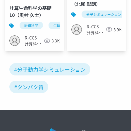
（北尾 彰朗）
計算生命科学の基礎
10（奥村 久士）
分子シミュレーション
計算科学
生体分子動力学
シミュレーション
R-CCS
3.9K
計算科学
R-CCS
研究推進
3.3K
計算科学
室
研究推進
室
#分子動力学シミュレーション
#タンパク質