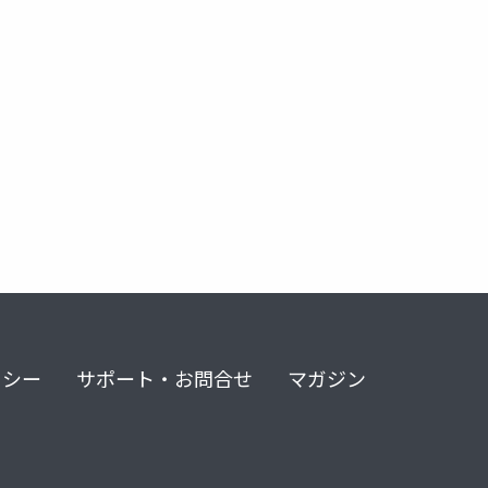
eppm
ナラティブ説得
ラポール
社会心理学
リシー
サポート・お問合せ
マガジン