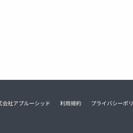
心理学
行動変容
説得の心理学
共感力
elm
式会社アプルーシッド
利用規約
プライバシーポ