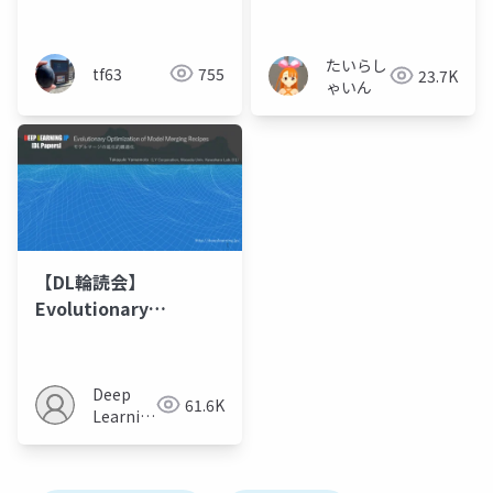
Parameter Space
説生成モデル Project
Ninja
たいらし
tf63
755
23.7K
ゃいん
【DL輪読会】
Evolutionary
Optimization of
Model Merging
Recipes モデルマージ
Deep
61.6K
の進化的最適化
Learning
JP