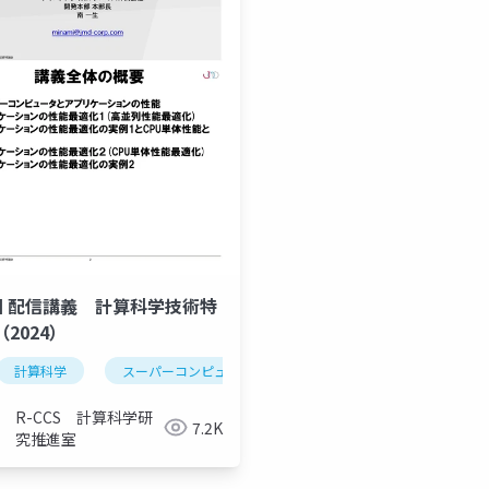
回 配信講義 計算科学技術特
（2024）
計算科学
スーパーコンピュータ
メモリ階層
並列処理
R-CCS 計算科学研
7.2K
究推進室