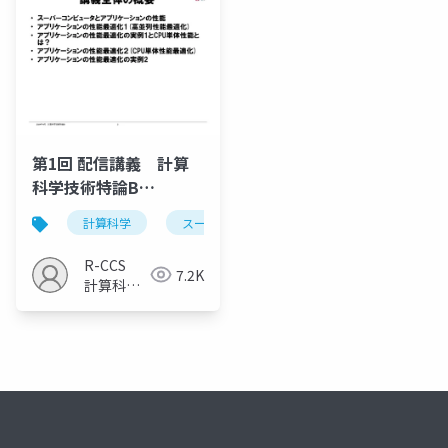
第1回 配信講義 計算
科学技術特論B
（2024）
計算科学
スーパーコンピュータ
メモリ階層
R-CCS
7.2K
計算科学
研究推進
室