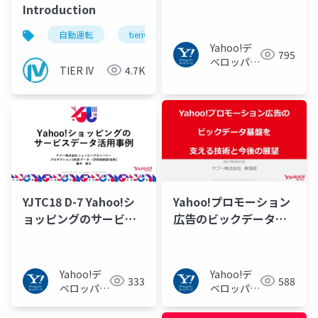
Introduction
自動運転
tieriv
Yahoo!デ
795
ベロッパー
TIER IV
4.7K
ネットワー
ク
YJTC18 D-7 Yahoo!シ
Yahoo!プロモーション
ョッピングのサービス
広告のビックデータ基
データ活用事例
盤を支える技術と今後
の展望
Yahoo!デ
Yahoo!デ
333
588
ベロッパー
ベロッパー
ネットワー
ネットワー
ク
ク