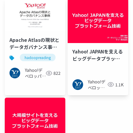
Apache Atlasの現状と
データガバナンス事例
Yahoo! JAPANを支える
#hadoopreading
ビッグデータプラット
hadoopreading
フォーム技術
Yahoo!デ
822
ベロッパー
Yahoo!デ
ネットワー
1.1K
ベロッパ
ク
ーネット
ワーク