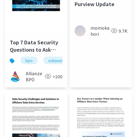
Purview Update
momoka
9.7K
hori
Top 7 Data Security
Questions to Ask
When Hiring a GDPR
bpo
outsourcing
data security
and HIPAA
Allianze
>100
BPO