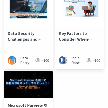
Data Security
Key Factors to
Challenges and
Consider When
Solutions in Offshore
Selecting an
Data Entry Services
Offshore Data Entry
Partner
Data
India
>100
>100
Entry
Data
India
Entry
BPO
Help
Microsoft Purview を