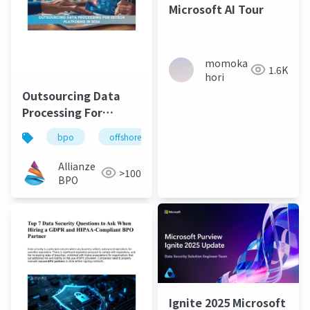
Microsoft AI Tour
momoka
1.6K
hori
Outsourcing Data
Processing For
EdTech Platforms In
bpo
offshore
outsourcing
dataprocessi
2026
Allianze
>100
BPO
Ignite 2025 Microsoft