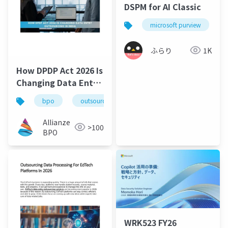
DSPM for AI Classic
microsoft purview
ふらり
1K
How DPDP Act 2026 Is
Changing Data Entry
Outsourcing in India
bpo
outsourcing
data entry
dpdp
Allianze
>100
BPO
WRK523 FY26