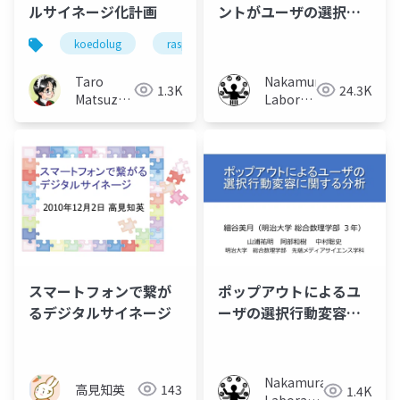
ルサイネージ化計画
ントがユーザの選択行
動に及ぼす影響の調査
koedolug
raspberrypi
Taro
Nakamura
1.3K
24.3K
Matsuzawa
Laboratory
aka. btm
(Meiji
University)
スマートフォンで繋が
ポップアウトによるユ
るデジタルサイネージ
ーザの選択行動変容に
関する分析
Nakamura
高見知英
143
1.4K
Laboratory