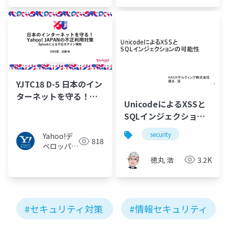
YJTC18 D-5 日本のイン
ターネットを守る！
UnicodeによるXSSと
Yahoo! JAPANの不正利
SQLインジェクション
用対策 - Splunkによる
の可能性
不正ログイン検知
security
Yahoo!デ
818
ベロッパー
ネットワー
徳丸 浩
3.2K
ク
#セキュリティ対策
#情報セキュリティ