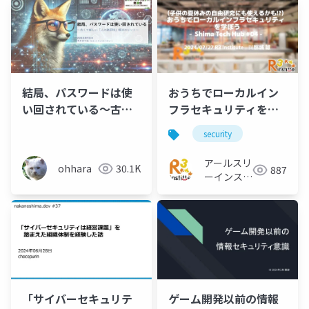
結局、パスワードは使
おうちでローカルイン
い回されている～古く
フラセキュリティを学
て新しい「人の脆弱
ぼう
security
性」解消のヒント～
アールスリ
ohhara
30.1K
887
ーインステ
ィテュート
ゲーム開発以前の情報
「サイバーセキュリテ