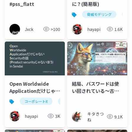
#pss_flatt
に？(簡易版)
脅威モデリング
thr
Jxck
>100
hayapi
1.6K
Open Worldwide
結局、パスワードは使
Applicationだけじゃな
い回されている～古く
い Securityの話
て新しい「人の脆弱
コーポレートit
cit
security
(Product securityじ
性」解消のヒント～
ゃないほう) in Sendai
（キタきつね）
キタきつ
hayapi
3K
9.1K
ね