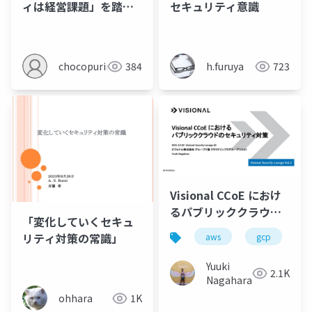
セキュリティ意識
ィは経営課題」を踏ま
えた組織体制を経験し
た話
h.furuya
723
chocopurin
384
Visional CCoE におけ
るパブリッククラウド
「変化していくセキュ
のセキュリティ対策
リティ対策の常識」
aws
gcp
c
Yuuki
2.1K
Nagahara
ohhara
1K