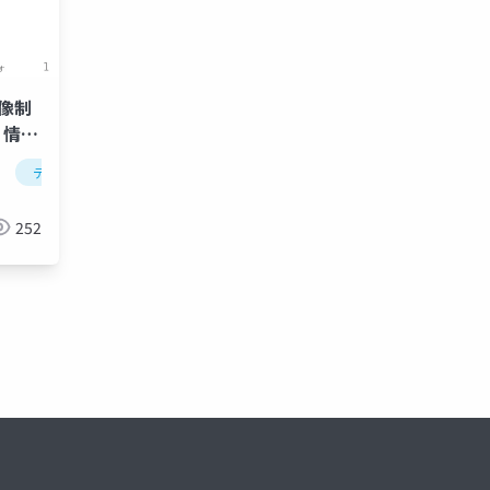
画像制
，情報
，画素
デジタル画像
画素
人工知能による画像制作
コード
252