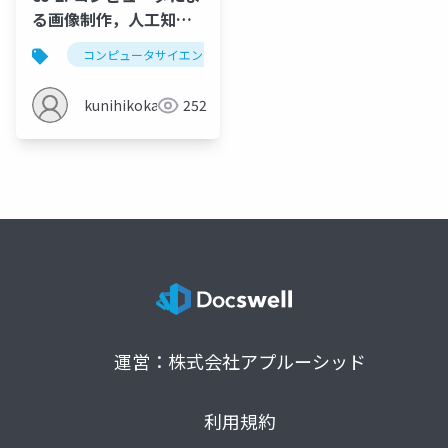
る画像制作，人工知能
でできること，情報の
コンピュータサイエンス
デジタル画像
画素
コード化，デジタル画
像，画素
kunihikokaneko
252
運営：株式会社アプルーシッド
利用規約