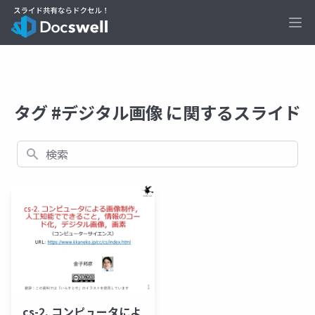
Ope
タグ #デジタル画像 に関するスライド
検索
cs-2. コンピュータによ