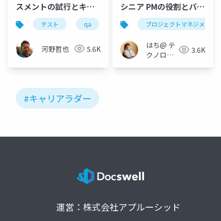
スメントの試行とキャ
シニア PMの役割とバラ
リアラダーの構築
ンス
テスト
qa
スキル
プロジェクトマネジメント
キャリア
はち@ テ
河野哲也
5.6K
3.6K
クノロジ
ーメディ
ア
「Newbee」
#キャリアラダー
運営：株式会社アプルーシッド