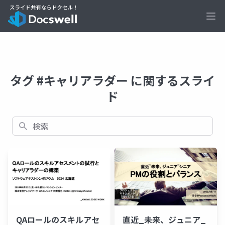
Ope
タグ #キャリアラダー に関するスライ
ド
検索
QAロールのスキルアセ
直近_未来、ジュニア_