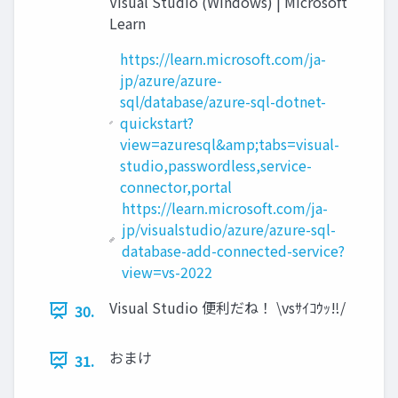
Visual Studio (Windows) | Microsoft
Learn
https://learn.microsoft.com/ja-
jp/azure/azure-
sql/database/azure-sql-dotnet-
quickstart?
view=azuresql&amp;tabs=visual-
studio,passwordless,service-
connector,portal
https://learn.microsoft.com/ja-
jp/visualstudio/azure/azure-sql-
database-add-connected-service?
view=vs-2022
Visual Studio 便利だね！ \vsｻｲｺｳｯ‼/
30.
おまけ
31.