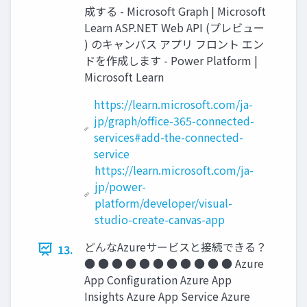
成する - Microsoft Graph | Microsoft
Learn ASP.NET Web API (プレビュー
) のキャンバス アプリ フロント エン
ドを作成します - Power Platform |
Microsoft Learn
https://learn.microsoft.com/ja-
jp/graph/office-365-connected-
services#add-the-connected-
service
https://learn.microsoft.com/ja-
jp/power-
platform/developer/visual-
studio-create-canvas-app
どんなAzureサービスと接続できる？
13.
● ● ● ● ● ● ● ● ● ● ● Azure
App Conﬁguration Azure App
Insights Azure App Service Azure