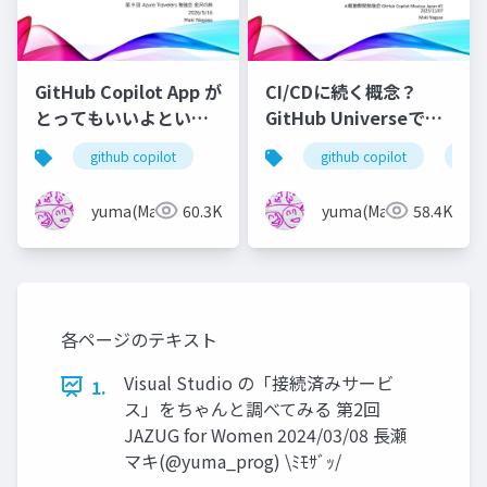
GitHub Copilot App が
CI/CDに続く概念？
とってもいいよという
GitHub Universeでも
話
注目のContinuous AI
github copilot
github copilot
git
を紹介
yuma(Maki)
60.3K
yuma(Maki)
58.4K
各ページのテキスト
Visual Studio の「接続済みサービ
1.
ス」をちゃんと調べてみる 第2回
JAZUG for Women 2024/03/08 長瀬
マキ(@yuma_prog) \ﾐﾓｻﾞｯ/