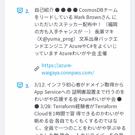
自己紹介 ● ● ● ● CosmosDBチーム
2.
をリードしている Mark Brownさん に
いただいたステッカー配布中！ （福岡
の方も入手チャンスが …） 長瀬マキ
（X:@yuma_prog） 文系出身バックエ
ンドエンジニア AzureやC#をよくいじ
っています Azureわいがや会 主催
https://azure-
waigaya.connpass.com/
3/12: インフラ初心者がドメイン取得から
3.
App Serviceへの 証明書設置まで行うのを
わいがや応援する会 Azureわいがや会 ●
● 3/28: Terraform経験者がTerraform
Cloudを1時間で習 得できるのかわいがや
眺める会 各自でもくもくするのではな
く、全員で一つのことをわいがや学ぶゆる
っとした勉 強会 一人のドライバーを全員