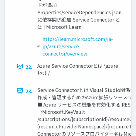
ドが追加
Properties/serviceDependencies.json
に依存関係追加 Service Connector と
は | Microsoft Learn
https://learn.microsoft.com/ja-
jp/azure/service-
connector/overview
Azure Service Connectorとは \azure
22.
ｷﾀｯ‼/
Service Connectorとは Visual Stu
23.
作成・管理するためのAzure拡張リソースプロ
■ Azure サービスの機能を有効化する REST 操作
→Microsoft.KeyVault
/subscriptions/{subscriptionId}/resource
{resourceProviderNamespace}/{resourceTy
Connectorのリソースプロバイダー名はMicroso