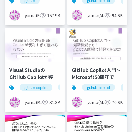
github
github copilot
azu
yuma(Maki)
157.9K
yuma(Maki)
94.6K
Visual Studioの
GitHub Copilot入門～
GitHub Copilotが便利
Microsoft50周年で発
すぎて離れられない
表された最新機能ま
github copilot
visual studio
microsoft ignite
github copilot
ai
で！どこまでAI駆動で
開発できるのか
yuma(Maki)
81.3K
yuma(Maki)
70.6K