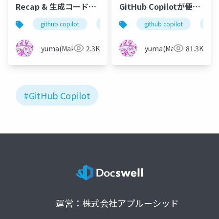
Recap & 生成コードの
GitHub Copilotが便利
品質を担保するCode
すぎて離れられない
github copilot
github
github copilot
visu
Qualityのデモ
yuma(Maki)
2.3K
yuma(Maki)
81.3K
#GitHub Copilot
運営：株式会社アプルーシッド