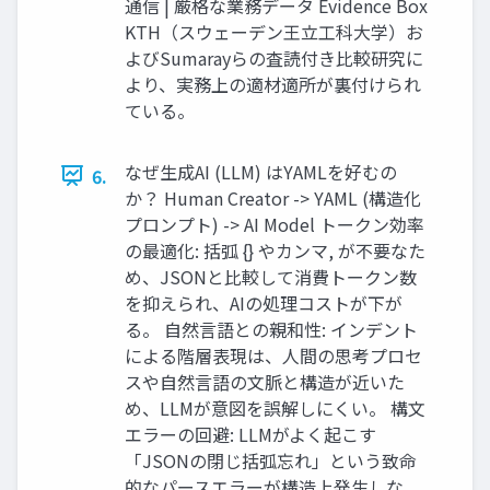
通信 | 厳格な業務データ Evidence Box
KTH（スウェーデン王立工科大学）お
よびSumarayらの査読付き比較研究に
より、実務上の適材適所が裏付けられ
ている。
なぜ生成AI (LLM) はYAMLを好むの
6.
か？ Human Creator -> YAML (構造化
プロンプト) -> AI Model トークン効率
の最適化: 括弧 {} やカンマ, が不要なた
め、JSONと比較して消費トークン数
を抑えられ、AIの処理コストが下が
る。 自然言語との親和性: インデント
による階層表現は、人間の思考プロセ
スや自然言語の文脈と構造が近いた
め、LLMが意図を誤解しにくい。 構文
エラーの回避: LLMがよく起こす
「JSONの閉じ括弧忘れ」という致命
的なパースエラーが構造上発生しな