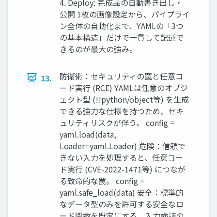
4. Deploy: 完成品の自動書き出し・
公開 1枚の画像設定から、パイプライ
ン全体の自動化まで、YAMLの「3つ
の基本構造」だけで一貫して記述で
きるのが最大の強み。
防衛術：セキュリティの罠と任意コ
13.
ード実行 (RCE) YAMLは任意のオブジ
ェクト型 (!!python/object等) を生成
できる強力な仕様を持つため、セキ
ュリティリスクが伴う。 config =
yaml.load(data,
Loader=yaml.Loader) 危険：信頼で
きない入力を処理すると、任意コー
ド実行 (CVE-2022-1471等) につなが
る致命的な罠。 config =
yaml.safe_load(data) 安全：標準的
なデータ型のみを許可する安全なロ
ード関数を既定にする。入力検証の