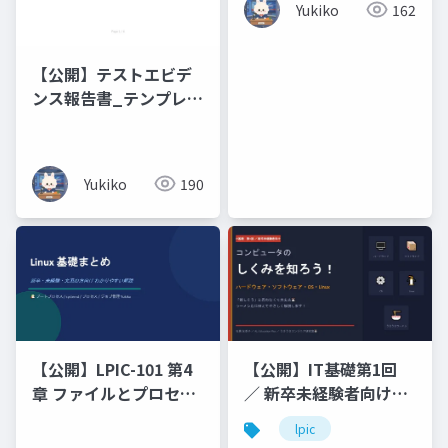
Yukiko
162
Romance ・ Words of
Buddhist
Compassion
【公開】テストエビデ
ンス報告書_テンプレー
ト
Yukiko
190
【公開】LPIC-101 第4
【公開】IT基礎第1回
章 ファイルとプロセス
／ 新卒未経験者向けコ
の管理（プロセス_ジョ
ンピュータのしくみを
lpic
ブ管理）
知ろう！ハードウェ