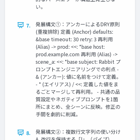
い。
発展構文①：アンカーによるDRY原則
7.
(重複排除) 定義 (Anchor) defaults:
&base timeout: 30 retry: 3 再利用
(Alias) -> prod: <<: *base host:
prod.example.com 再利用 (Alias) ->
scene_a: <<: *base subject: Rabbit プ
ロンプトエンジニアリングでの利点 -
& (アンカー): 値に名前をつけて定義。
- * (エイリアス) / <<: 定義した値をま
るごとマージして再利用。 - 共通の品
質設定やネガティブプロンプトを1箇
所にまとめ、全シーンに反映。修正の
手間を劇的に削減。
発展構文②：複数行文字列の使い分け
8.
A. 改行を保持する「|」（パイプ）