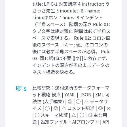
title: LPIC-1 対策講座 4 instructor: う
さうさ先生 5 modules: 6 - name:
Linuxキホン 7 hours: 8 インデント
（半角スペース） 階層の深さ Rule 01:
タブ文字は絶対禁止 階層は必ず半角ス
ペースで表現する。 Rule 02: コロン直
後のスペース 「キー: 値」のコロンの
後には必ず半角スペースが必須。 Rule
03: 閉じ括弧は不要 {}や[]に依存せず、
インデントの深さがそのままデータの
ネスト構造を決める。
比較研究：適材適所のデータフォーマ
5.
ット戦略 観点 | YAML | JSON | XML 可
読性 (人手編集) | ◎ | ◯ | △ データサ
イズ | ◯ | ◎ | △ コメント記述 | ◎ | ×
| ◯ スキーマ検証 | △ | ◯ | ◎ 主な用
途 | 設定ファイル・AIプロンプト | API