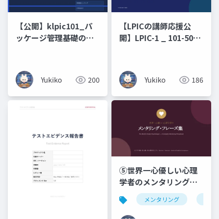
【公開】klpic101_パ
【LPICの講師応援公
ッケージ管理基礎の攻
開】LPIC-1 _ 101-500
略
原理原則と図解（未経
験・文系出身の新人エ
ンジニアのための 7 日
Yukiko
200
Yukiko
186
間集中研修）コマンド
暗記ではなく、なぜそ
う動くのかを図で理解
する編
⑤世界一心優しい心理
学者のメンタリング・
フレーズ集ビジネス編
メンタリング
仏教
× 恋人編 × 浄土真宗の
こころ _ Business ・