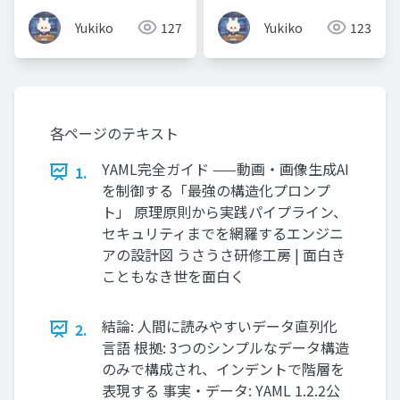
ア・ソフトウェア・
Yukiko
127
Yukiko
123
OS・Linux「難しそ
う」と思わなくて大丈
夫🐰 ラーメン店に例え
てやさしく解説しま
す！
各ページのテキスト
YAML完全ガイド ——動画・画像生成AI
1.
を制御する「最強の構造化プロンプ
ト」 原理原則から実践パイプライン、
セキュリティまでを網羅するエンジニ
アの設計図 うさうさ研修工房 | 面白き
こともなき世を面白く
結論: 人間に読みやすいデータ直列化
2.
言語 根拠: 3つのシンプルなデータ構造
のみで構成され、インデントで階層を
表現する 事実・データ: YAML 1.2.2公