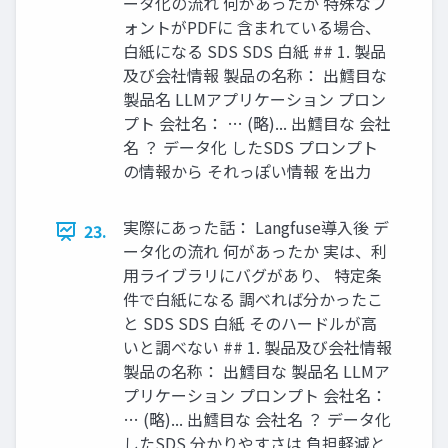
ータ化の流れ 何があったか 特殊なフ
ォントがPDFに 含まれている場合、
白紙になる SDS SDS 白紙 ## 1. 製品
及び会社情報 製品の名称： 出鱈目な
製品名 LLMアプリケーション プロン
プト 会社名： … (略)... 出鱈目な 会社
名 ？ データ化 したSDS プロンプト
の情報から それっぽい情報 を出力
実際にあった話： Langfuse導入後 デ
23.
ータ化の流れ 何があったか 実は、利
用ライブラリにバグがあり、 特定条
件で白紙になる 調べれば分かったこ
と SDS SDS 白紙 そのハードルが高
いと調べない ## 1. 製品及び会社情報
製品の名称： 出鱈目な 製品名 LLMア
プリケーション プロンプト 会社名：
… (略)... 出鱈目な 会社名 ？ データ化
したSDS 分かりやすさは 負担軽減と