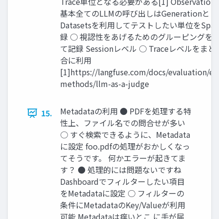
Trace単位となる必要がある[1] Observatio
基本全てのLLMの呼び出しはGenerationと
Datasetsを利用してテストしたい単位をSpa
録 ○ 視認性をあげるためのグルーピングをSp
て記録 Sessionレベル ○ Traceレベルをま
合に利用
[1]https://langfuse.com/docs/evaluation/ev
methods/llm-as-a-judge
Metadataの利用 ● PDFを処理する特
15.
性上、ファイル名での問合せが多い
○ すぐ検索できるように、Metadata
に設定 foo.pdfの処理がおかしくなっ
てそうです。 何かエラーが起きてま
す？ ● 処理的には問題ないですね
Dashboardでフィルターしたい項目
をMetadataに設定 ○ フィルターの
条件にMetadataのKey/Valueが利用
可能 Metadataは痒いとこ に手が届