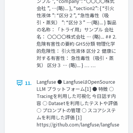
ンプル ”, “company”: “〇〇〇〇株式
会社 ”, …(略)... }, “section2”: { “引火
性液体 ”: “区分２”, “急性毒性（吸
引・蒸気） ”: “区分３” …(略)... } 製品
の名称：「トライ用」サンプル 会社
名： 〇〇〇〇株式会社 … (略)... ## 2.
危険有害性の要約 GHS分類 物理化学
的危険性： 引火性液体 区分２ 健康に
対する有害性： 急性毒性（吸引・蒸
気） 区分３ … (略)... } … …
Langfuse ● LangfuseはOpenSource
11.
LLM プラットフォーム[1] ● 特徴 ○
Tracingを利用した可視化 今日話す内
容 ○ Datasetを利用したテストや評価
○ プロンプトの管理 ○ スコアシステ
ムを利用した評価 [1]
https://github.com/langfuse/langfuse