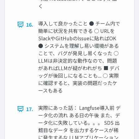
く
導入して良かったこと ● チーム内で
16.
簡単に状況を共有できる ○ URLを
SlackやGitHubのIssueに貼ればOK
● システムを理解し易い環境がある
ことで、バグが発見し易くなった ○
LLMは非決定的な動作なので、問題
があればLLMが疑がわれがち ■ デバ
ッグが後回しになることも... ○ 実際
に確認すると、実装の問題だったケ
ースもある
実際にあった話： Langfuse導入前 デ
17.
ータ化の流れ ある日の午後 また、デ
ータ化に失敗している。。。 SDS 出
鱈目なデータ を出力するケースが稀
に発生するな LLMアプリケーション