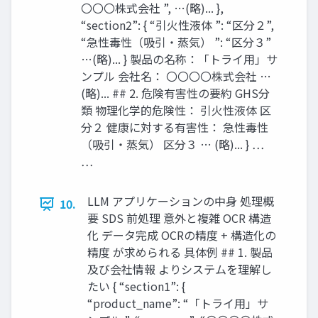
〇〇〇株式会社 ”, …(略)... },
“section2”: { “引火性液体 ”: “区分２”,
“急性毒性（吸引・蒸気） ”: “区分３”
…(略)... } 製品の名称：「トライ用」サ
ンプル 会社名： 〇〇〇〇株式会社 …
(略)... ## 2. 危険有害性の要約 GHS分
類 物理化学的危険性： 引火性液体 区
分２ 健康に対する有害性： 急性毒性
（吸引・蒸気） 区分３ … (略)... } …
…
LLM アプリケーションの中身 処理概
10.
要 SDS 前処理 意外と複雑 OCR 構造
化 データ完成 OCRの精度 + 構造化の
精度 が求められる 具体例 ## 1. 製品
及び会社情報 よりシステムを理解し
たい { “section1”: {
“product_name”: “「トライ用」サ