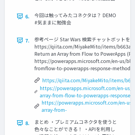
今回は触ってみたコネクタは？ DEMO
6.
#気ままに勉強会
参考ページ Star Wars 検索チャットボットを作る 
7.
https://qiita.com/MiyakeMito/items/b663a
Return an Array from Flow to PowerApps (R
https://powerapps.microsoft.com/en-us/blog
fromflow-to-powerapps-response-met
https://qiita.com/MiyakeMito/items/b6
https://powerapps.microsoft.com/en-us/b
array-from-flow-to-powerapps-response-
https://powerapps.microsoft.com/en-us/
array-from-
まとめ ・プレミアムコネクタを使うと
8.
色々なことができる！ ・APIを利用し