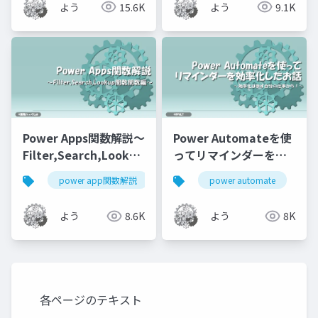
よう
15.6K
よう
9.1K
Power Apps関数解説～
Power Automateを使
Filter,Search,Lookup
ってリマインダーを効
関数～
率化したお話
power app関数解説
power apps
power automate
power platfor
よう
8.6K
よう
8K
各ページのテキスト