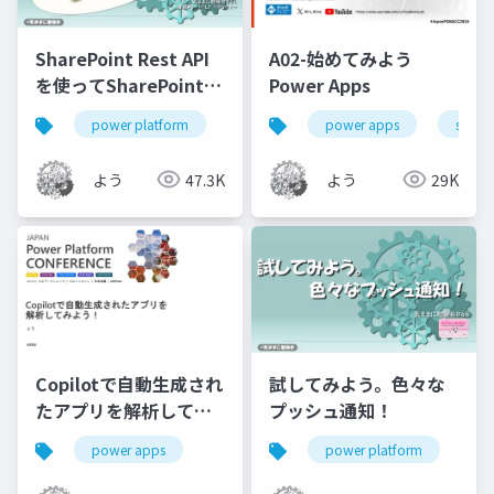
SharePoint Rest API
A02-始めてみよう
を使ってSharePointリ
Power Apps
ストを作成してみよう
power platform
power automate
power apps
sharepoint
share
よう
47.3K
よう
29K
Copilotで自動生成され
試してみよう。色々な
たアプリを解析してみ
プッシュ通知！
よう！
power apps
power platform