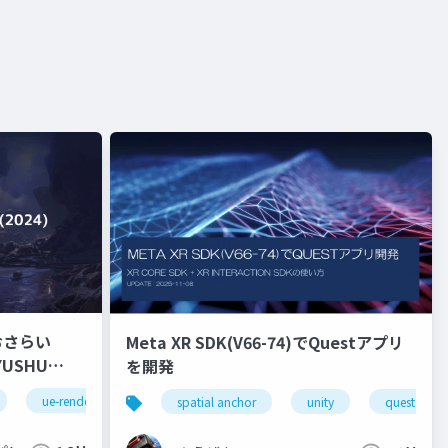
おさらい
Meta XR SDK(V66-74)でQuestアプリ
を開発
ue-rendering
spatial anchor
unity
quest pro