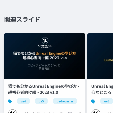
関連スライド
猫でも分かるUnreal Engineの学び方 -
Unreal E
超初心者向け編 - 2023 v1.0
心なところ
ue4
ue5
ue-beginner
ue5