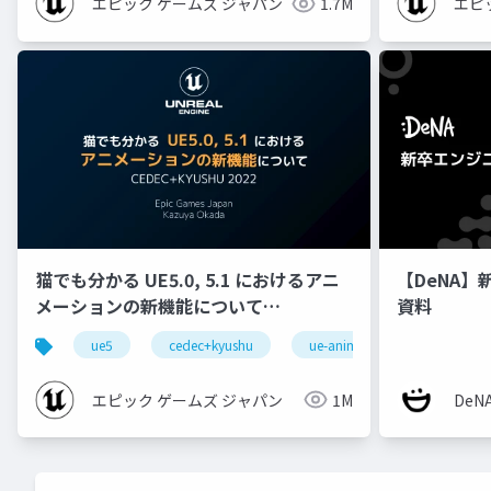
エピック ゲームズ ジャパン
1.7M
エピ
猫でも分かる UE5.0, 5.1 におけるアニ
【DeNA】
メーションの新機能について
資料
【CEDEC+KYUSHU 2022】
ue5
cedec+kyushu
ue-animation
ue-opt
エピック ゲームズ ジャパン
1M
De