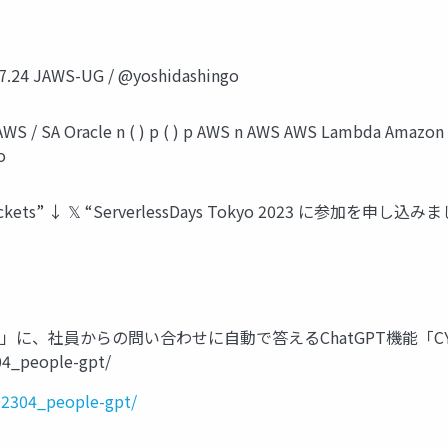
 JAWS-UG / @yoshidashingo
S / SA Oracle n ( ) p ( ) p AWS n AWS AWS Lambda Amazon
o
Get Tickets” ↓ 𝕏 “ServerlessDays Tokyo 2023 に参加を申し込
E」に、社員からの問い合わせに自動で答えるChatGPT機能「CYDAS P
04_people-gpt/
02304_people-gpt/