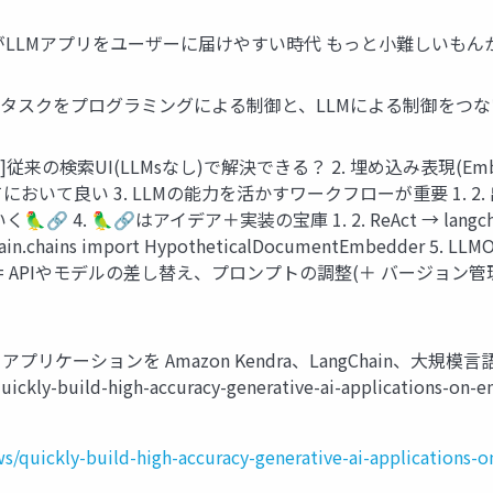
発者がLLMアプリをユーザーに届けやすい時代 もっと小難しいも
複数のタスクをプログラミングによる制御と、LLMによる制御をつな
点]従来の検索UI(LLMsなし)で解決できる？ 2. 埋め込み表現(
おいて良い 3. LLMの能力を活かすワークフローが重要 1. 
4. 🦜🔗はアイデア＋実装の宝庫 1. 2. ReAct → langch
ains import HypotheticalDocumentEmbedder 5. L
= APIやモデルの差し替え、プロンプトの調整(＋ バージョン
系 AI アプリケーションを Amazon Kendra、LangChain、
ickly-build-high-accuracy-generative-ai-applications-on-e
/quickly-build-high-accuracy-generative-ai-applications-o