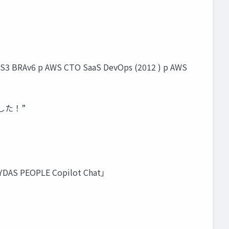
 S3 BRAv6 p AWS CTO SaaS DevOps (2012 ) p AWS
みました！”
EOPLE Copilot Chat」