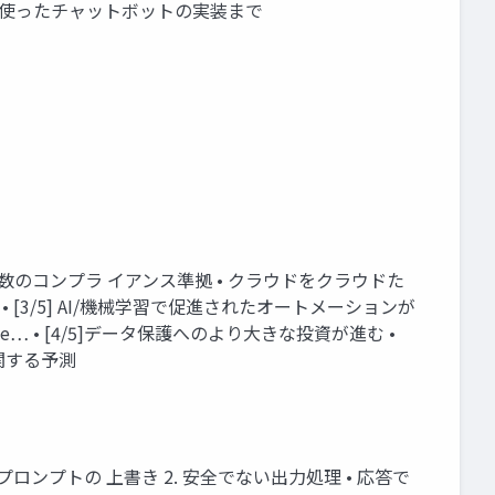
GPTを使ったチャットボットの実装まで
複数のコンプラ イアンス準拠 • クラウドをクラウドた
• [3/5] AI/機械学習で促進されたオートメーションが
 Macie… • [4/5]データ保護へのより大きな投資が進む •
 関する予測
こすプロンプトの 上書き 2. 安全でない出力処理 • 応答で