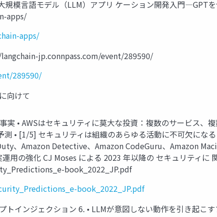
hainによる大規模言語モデル（LLM）アプリ ケーション開発入門―
n-apps/
hain-apps/
gchain-jp.connpass.com/event/289590/
ent/289590/
用に向けて
 事実 • AWSはセキュリティに莫大な投資：複数のサービス、
予測 • [1/5] セキュリティは組織のあらゆる活動に不可欠になる 
ty、Amazon Detective、Amazon CodeGuru、Amazon
の強化 CJ Moses による 2023 年以降の セキュリティに
rity_Predictions_e-book_2022_JP.pdf
ecurity_Predictions_e-book_2022_JP.pdf
 1. プロンプトインジェクション 6. • LLMが意図しない動作を引き起