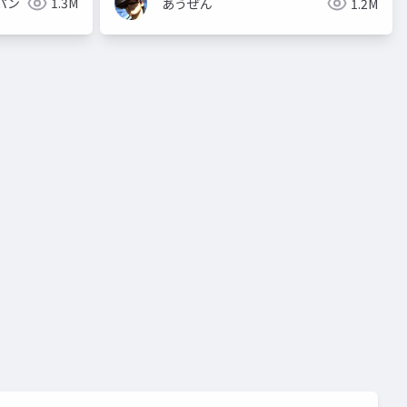
パン
1.3M
あうぜん
1.2M