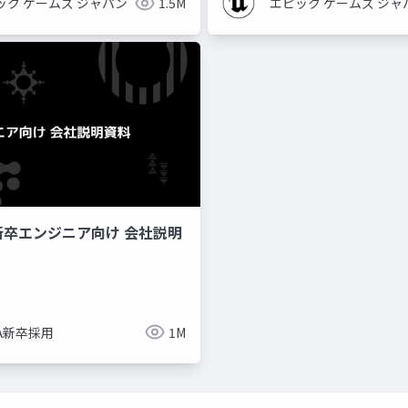
ック ゲームズ ジャパン
1.5M
エピック ゲームズ ジャ
新卒エンジニア向け 会社説明
imize
ue-bp
ue-physics
ue-sequencer
NA新卒採用
1M