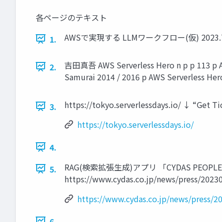
各ページのテキスト
AWSで実現する LLMワークフロー(仮) 2023.7.24
1.
吉田真吾 AWS Serverless Hero n p p 113 p AW
2.
Samurai 2014 / 2016 p AWS Serverless Her
https://tokyo.serverlessdays.io/ ↓ “
3.
https://tokyo.serverlessdays.io/
4.
RAG(検索拡張生成)アプリ 「CYDAS PEOPL
5.
https://www.cydas.co.jp/news/press/2023
https://www.cydas.co.jp/news/press/2
6.