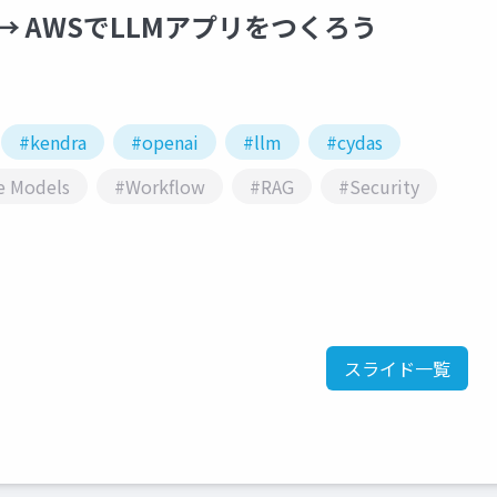
→ AWSでLLMアプリをつくろう
#kendra
#openai
#llm
#cydas
e Models
#Workflow
#RAG
#Security
スライド一覧