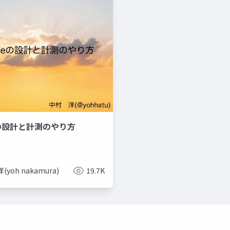
eの設計と計測のやり方
(yoh nakamura)
19.7K