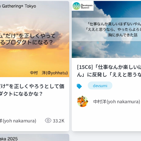
[15C6]「仕事なんか楽しい
ん」に反発し「ええと思う
らよろしいやん」を胸に歩ん
だけ"を正しくやろうとして価
devsumi
_2
ダクトになるかな？
中村洋(yoh nakamura)
(yoh nakamura)
33.2K