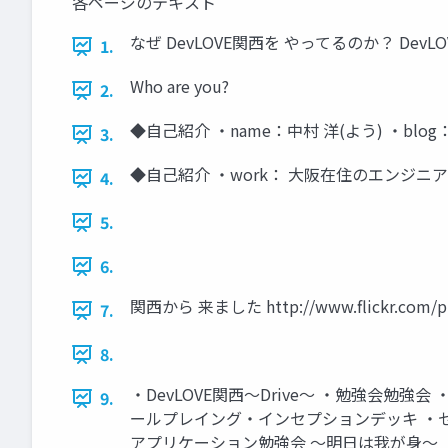
各ページのテキスト
なぜ DevLOVE関西を やってるのか？ DevLOVE四
1.
Who are you?
2.
◆自己紹介 ・name：中村 洋(よう) ・blog
3.
◆自己紹介 ・work： 大阪在住のエンジニア ・c
4.
5.
6.
関西から 来ました http://www.flickr.com/pho
7.
8.
・DevLOVE関西～Drive～ ・勉強会勉
9.
ールプレイング・インセプションデッキ ・セルフ
アプリケーション勉強会 ～明日は我が身～