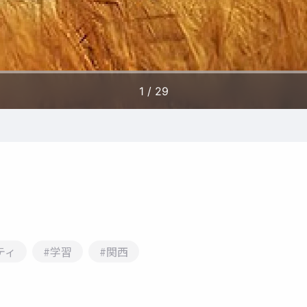
ティ
#学習
#関西