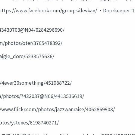
//www.facebook.com/groups/devkan/ ・Doorkeeperコミュニ
s/43430703@N04/6284296690/
/photos/oter/3705478392/
igle_dore/5238575636/
4ever30something/451088722/
photos/7422037@N06/4413536619/
ickr.com/photos/jazzwanraise/4062869908/
os/ystenes/6198740271/