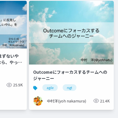
はずないや
なら、やった
できた話
Outcomeにフォーカスするチームへの
ジャーニー
25.9K
agile
rsgt
中村洋(yoh nakamura)
21.4K