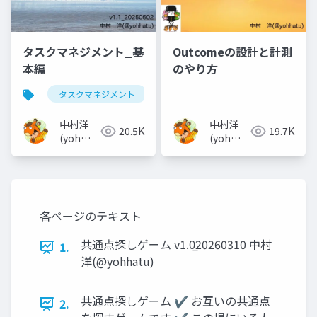
タスクマネジメント_基
Outcomeの設計と計測
本編
のやり方
タスクマネジメント
中村洋
中村洋
20.5K
19.7K
(yoh
(yoh
nakamura)
nakamura)
各ページのテキスト
共通点探しゲーム v1.0̲20260310 中村
1.
洋(@yohhatu)
共通点探しゲーム ✔ お互いの共通点
2.