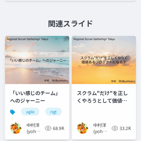
関連スライド
「いい感じのチーム」
スクラム"だけ"を正し
へのジャーニー
くやろうとして価値あ
るプロダクトになるか
agile
rsgt
チーム
な？
中村洋
中村洋
68.9K
33.2K
(yoh
(yoh
nakamura)
nakamura)