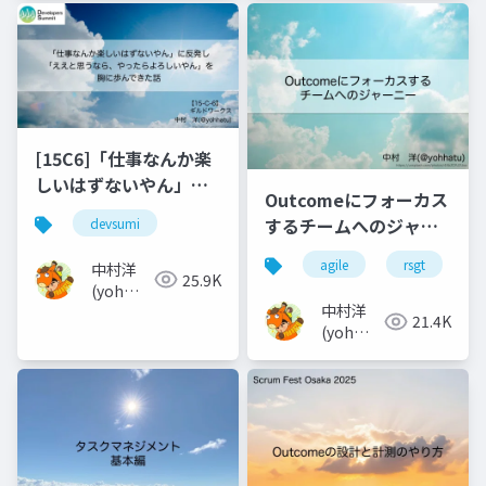
[15C6]「仕事なんか楽
しいはずないやん」に
Outcomeにフォーカス
反発し「ええと思うな
するチームへのジャー
devsumi
ら、やったらよろしい
ニー
やん」を胸に歩んでき
agile
rsgt
中村洋
25.9K
た話_2
(yoh
中村洋
nakamura)
21.4K
(yoh
nakamura)