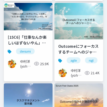
[15C6]「仕事なんか楽
しいはずないやん」に
Outcomeにフォーカス
反発し「ええと思うな
するチームへのジャー
devsumi
ら、やったらよろしい
ニー
やん」を胸に歩んでき
agile
rsgt
中村洋
25.9K
た話_2
(yoh
中村洋
nakamura)
21.4K
(yoh
nakamura)