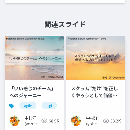
関連スライド
「いい感じのチーム」
スクラム"だけ"を正し
へのジャーニー
くやろうとして価値あ
るプロダクトになるか
agile
rsgt
チーム
な？
中村洋
中村洋
68.9K
33.2K
(yoh
(yoh
nakamura)
nakamura)