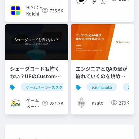
ゲームズ
HIGUCHI
ジャパン
735.5K
Koichi
シェーダコードも怖く
エンジニアとQAの壁が
ない？UEのCustomノ
崩れていくのを眺めて
ードで学ぶHLSL入門
いた #scrumosaka
ゲームメーカーズスクランブル
scrumosaka
ゲーム制作
ue5
2024
ゲーム
asato
279K
281.7K
メーカ
ーズ