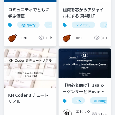
コミュニティでともに
組織を芯からアジャイ
学ぶ価値
ルにする 第4章LT
agileparty
コミュニティ
シンアジャ
agile
じゃな
uru
1.1K
uru
310
【初心者向け】UE5 シ
ーケンサーと Movie
KH Coder 3 チュート
Render Queue の使い
リアル
ue5
ue-nongame
方【Cinematic Dive
2023】
エピック
313K