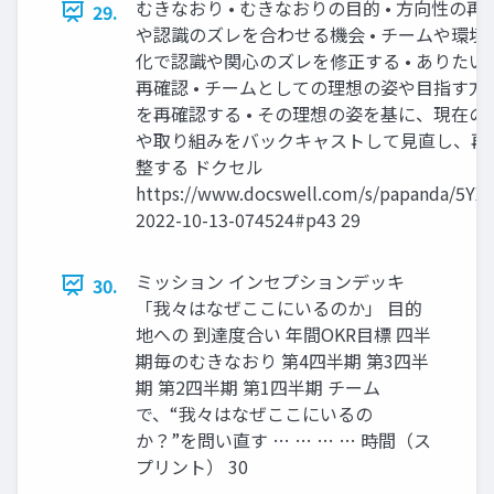
むきなおり • むきなおりの目的 • 方向性の再
29.
や認識のズレを合わせる機会 • チームや環境
化で認識や関心のズレを修正する • ありたい
再確認 • チームとしての理想の姿や目指す方
を再確認する • その理想の姿を基に、現在の
や取り組みをバックキャストして見直し、再
整する ドクセル
https://www.docswell.com/s/papanda/5YX8
2022-10-13-074524#p43 29
ミッション インセプションデッキ
30.
「我々はなぜここにいるのか」 目的
地への 到達度合い 年間OKR目標 四半
期毎のむきなおり 第4四半期 第3四半
期 第2四半期 第1四半期 チーム
で、“我々はなぜここにいるの
か？”を問い直す … … … … 時間（ス
プリント） 30