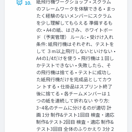
紙飛行機ワークショップ • スクラム
10.
のフレームワークを体験できる • まっ
たく経験のないメンバーにスクラム
を少し理解してもらえる 準備するも
の: • A4の紙、はさみ、ホワイトボー
ド（予実管理） ルール: • 受けけ入れ
条件: 紙飛行機はそれぞれ、テストを
して ３m以上飛行しないといけない •
A4の1/4だけを使う • 飛行機は１回し
かテストできない • 失敗したら、そ
の飛行機は捨てる • テストに成功し
た紙飛行機だけを完成品としてカウ
ン トする • 仕掛品はスプリント終了
後に捨てる • 各チームメンバーは１
つの紙を連続して折れない やり方:
3~4名のチームに分けるのが適切 計
画 1分 制作&テスト1回目 検査・適応
制作&テスト2回目 検査・適応 制作&
テスト3回目 全体のふりかえり 3分 2