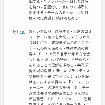
識する • 全メンバーが一致した理解
を持つ • 言語化し、目につく場所に
掲示する • チームのミッションや目
標を常に意識し 続けるため 17
お互いを知り、理解する • 日常のコミ
18.
ュニケーションを大切に ➢ ふりかえ
り以外にも、雑談タイムでの会話で
チームの絆を深める • 共通言語の獲
得 ➢ チームで使う言葉や考え方を合
わせる ➢ お互いの得意、不得意など
を知ることで理解を深める • 共同学
習の場の提供 ➢ 新しいプラクティス
や技術を一緒に学ぶセッションを設
ける • おすすめ資料 ➢ 「チーム・ジ
ャーニー」の読書会を通じて、 チー
ムの成長や問題解決のヒントを得る
市谷聡啓. 『チーム・ジャーニー 逆境
を越える、変化に強いチームをつく