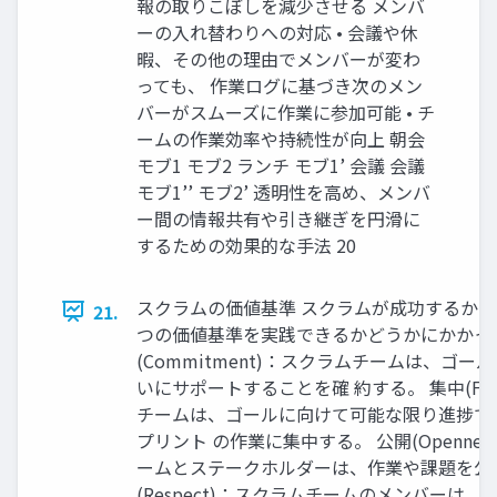
報の取りこぼしを減少させる メンバ
ーの入れ替わりへの対応 • 会議や休
暇、その他の理由でメンバーが変わ
っても、 作業ログに基づき次のメン
バーがスムーズに作業に参加可能 • チ
ームの作業効率や持続性が向上 朝会
モブ1 モブ2 ランチ モブ1’ 会議 会議
モブ1’’ モブ2’ 透明性を高め、メンバ
ー間の情報共有や引き継ぎを円滑に
するための効果的な手法 20
スクラムの価値基準 スクラムが成功するかど
21.
つの価値基準を実践できるかどうかにかかっ
(Commitment)：スクラムチームは、ゴ
いにサポートすることを確 約する。 集中(Foc
チームは、ゴールに向けて可能な限り進捗で
プリント の作業に集中する。 公開(Opennes
ームとステークホルダーは、作業や課題を公
(Respect)：スクラムチームのメンバーは