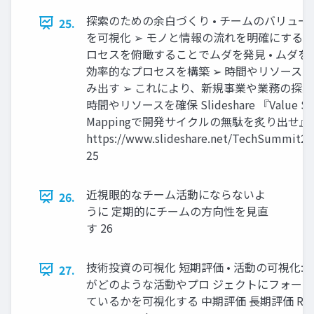
探索のための余白づくり • チームのバリュー
25.
を可視化 ➢ モノと情報の流れを明確にする ➢
ロセスを俯瞰することでムダを発見 • ムダを
効率的なプロセスを構築 ➢ 時間やリソース
み出す ➢ これにより、新規事業や業務の探
時間やリソースを確保 Slideshare 『Value St
Mappingで開発サイクルの無駄を炙り出せ』
https://www.slideshare.net/TechSummit2
25
近視眼的なチーム活動にならないよ
26.
うに 定期的にチームの方向性を見直
す 26
技術投資の可視化 短期評価 • 活動の可視化: 
27.
がどのような活動やプロ ジェクトにフォー
ているかを可視化する 中期評価 長期評価 Reve