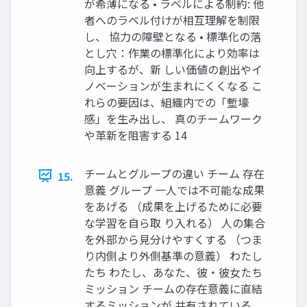
が希薄になる • ラベルによる制約: 他
者へのラベル付けが相互理解を制限
し、 協力の障壁となる • 標準化の落
とし穴：作業の標準化により効率は
向上するが、新 しい価値の創出やイ
ノベーションが生まれにくくなる こ
れらの要因は、組織内での「塹壕
感」を生み出し、 真のチームワーク
や革新を阻害する 14
チームとグループの違い チーム 存在
15.
意義 グループ 一人では不可能な成果
をあげる （成果を上げるために必要
な学習を自ら取 り入れる） 人の集合
を外部から見分けやすくする （つま
り内側より外側基準の意義） わたし
たち わたし、あなた、彼・彼女たち
ミッション チームの存在意義に直結
するミッションが 共有されている