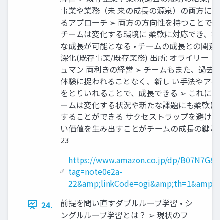
事業や業務（未 来の成長の源泉）の両方に
るアプローチ ➢ 両方の方向性を持つことで
チームは変化する環境に 柔軟に対応でき、持
な成長が可能となる • チームの成長との関連
深化(既存事業/既存業務) 出所: オライリー
ュマン 両利きの経営 ➢ チームもまた、過去
体験に捉われることなく、新し い手法やアイ
をとりいれることで、成長できる ➢ これに
ームは変化する状況や新たな課題にも柔軟に
することができる サクセストラップを避け、
い価値を生み出すことがチームの成長の鍵と
23
https://www.amazon.co.jp/dp/B07N7G86
tag=note0e2a-
22&amp;linkCode=ogi&amp;th=1&amp;p
前提を問い直すダブルループ学習 • シ
24.
ングルループ学習とは？ ➢ 現状のフ