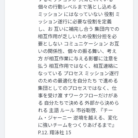
個々の行動レベルまで落とし込める
ミッション にはなっていない 役割 ミ
ッション遂行に必要な役割を定義
し、お 互いに補完し合う 集団内での
相互作用が乏しいため役割分担を必
要としない コミュニケーション お互
いの関係性、個々の振る舞い、考え
方 が相互作業に与える影響に注意を
払う 相互作用ではなく、相互連絡に
なっている プロセス ミッション遂行
のための最適化を自分たち で進める
集団としてのプロセスではなく、仕
事を受け渡 すワークフローだけがあ
る 自分たちで決める 外部から決めら
れる 主語 ルール 市谷聡啓. 『チー
ム・ジャーニー 逆境を越える、変化
に強いチームをつくりあげるまで』
P.12. 翔泳社 15