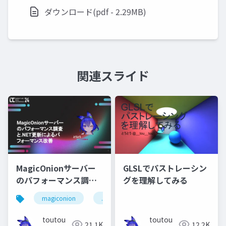
ダウンロード(pdf - 2.29MB)
関連スライド
MagicOnionサーバー
GLSLでパストレーシン
のパフォーマンス調査
グを理解してみる
と.NET更新によるパフ
magiconion
.net
dotnet
ォーマンス改善
toutou
toutou
21.1K
12.2K