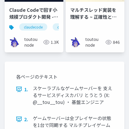
Claude Codeで回す小
マルチスレッド実装を
規模プロダクト開発 -
理解する ~ 正確性とパ
要求整理からリリース
フォーマンスのバラン
claudecode
claude
unity
webアプリ
までやってみた
ス~
toutou
toutou
1.3K
846
node
node
各ページのテキスト
スケーラブルなゲームサーバーを 支え
1.
るサービスディスカバリ とうとう (X:
@__tou__tou) ・ 基盤エンジニア
ゲームサーバーは全プレイヤーの状態
2.
を1台で同期する マルチプレイゲーム