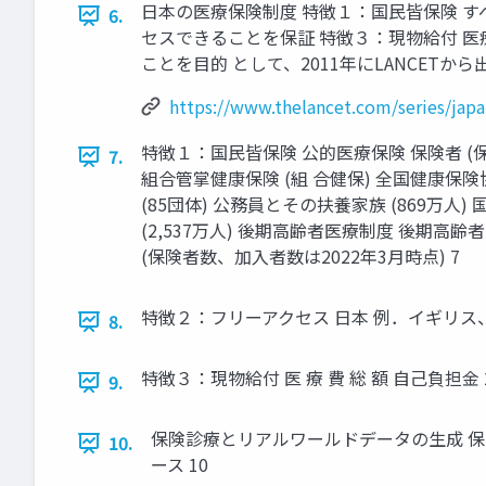
日本の医療保険制度 特徴１：国民皆保険 
6.
セスできることを保証 特徴３：現物給付 
ことを目的 として、2011年にLANCETから出版 The Lance
https://www.thelancet.com/series/jap
特徴１：国民皆保険 公的医療保険 保険者 (保険
7.
組合管掌健康保険 (組 合健保) 全国健康保険協
(85団体) 公務員とその扶養家族 (869万
(2,537万人) 後期高齢者医療制度 後期高齢
(保険者数、加入者数は2022年3月時点) 7
特徴２：フリーアクセス 日本 例．イギリス、オランダ
8.
特徴３：現物給付 医 療 費 総 額 自己負担金 2割 
9.
保険診療とリアルワールドデータの生成 保険
10.
ース 10