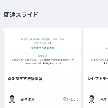
関連スライド
薬剤疫学方法論実習
レセプトデ
深澤 俊貴
41.6K
深澤