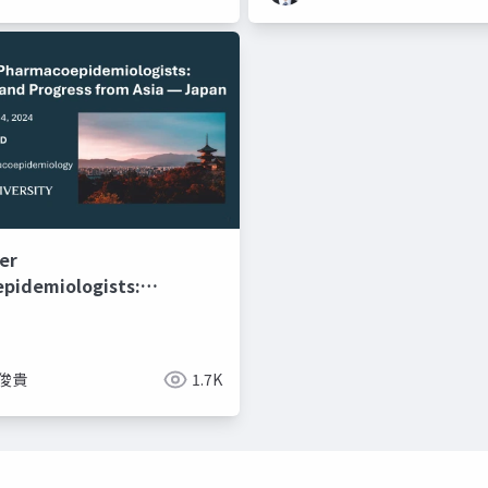
er
pidemiologists:
es and Progress from
 俊貴
1.7K