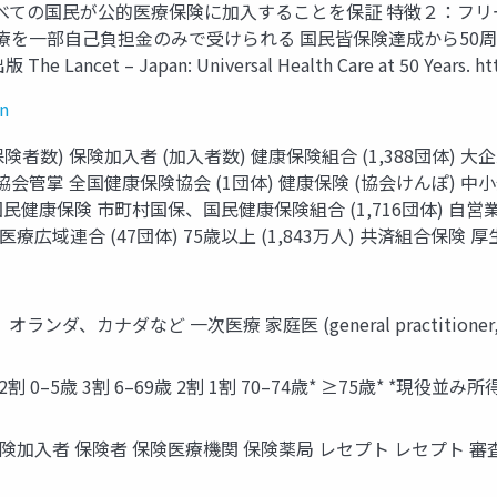
すべての国民が公的医療保険に加入することを保証 特徴２：フリ
医療を一部自己負担金のみで受けられる 国民皆保険達成から50
t – Japan: Universal Health Care at 50 Years. https:
an
者数) 保険加入者 (加入者数) 健康保険組合 (1,388団体) 大企
会管掌 全国健康保険協会 (1団体) 健康保険 (協会けんぽ) 中小
人) 国民健康保険 市町村国保、国民健康保険組合 (1,716団体)
者医療広域連合 (47団体) 75歳以上 (1,843万人) 共済組
、カナダなど 一次医療 家庭医 (general practitioner
0–5歳 3割 6–69歳 2割 1割 70–74歳* ≥75歳* *現役並み所
加入者 保険者 保険医療機関 保険薬局 レセプト レセプト 