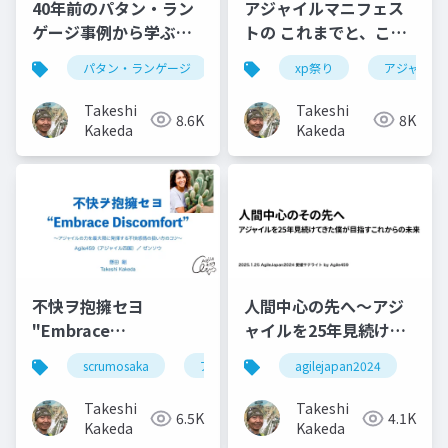
40年前のパタン・ラン
アジャイルマニフェス
ゲージ事例から学ぶ！
トの これまでと、これ
AI時代の「生き生きと
から
パタン・ランゲージ
xp祭り
アジャイル
したプロダクト」の作
り方
Takeshi
Takeshi
8.6K
8K
Kakeda
Kakeda
不快ヲ抱擁セヨ
人間中心の先へ〜アジ
"Embrace
ャイルを25年見続けて
Discomfort"
きた僕が目指すこれか
scrumosaka
アジャイル
agilejapan2024
ag
らの未来
Takeshi
Takeshi
6.5K
4.1K
Kakeda
Kakeda