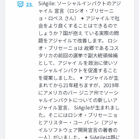
SiAgile: ソーシャルインパクトのアジ
23.
ャイル 宣言（ロシオ・ブリセーニ
ョ・ロペス さん） ✦ アジャイルで社
会をより良くすることはできるので
しょうか？国が抱え ている実際の問
題をアジャイルで改善します。 ロシ
オ・ブリセーニョは 故郷であるコス
タリカの前回の選挙で副大統領候補
として、アジャイ ルを政治に使いソ
ーシャルインパクトを促進すること
を提案しました。 ✦ アジャイルが生
まれてから21年経ちますが、2019年
にアメリカのバー ジニア州でソーシ
ャルインパクトについての新しいア
ジャイル宣言、 SiAgileが生まれまし
た。そこにはロシオ・ブリセーニョ
とアリスター・コー バーン（アジャ
イルソフトウェア開発宣言の著者の
一人）がいました。 ✦ SiAgileは既に