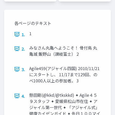
各ページのテキスト
1
1.
みなさん丸亀へようこそ！ 骨付鳥 丸
2.
亀城 飯野山（讃岐富士） 2
Agile459(アジャイル四国) 2010/11/21
3.
にスタートし、 11/17まで129回、の
べ1000⼈以上の参加者。 3
懸田剛(@kkd/@tkskkd) ✦ Agile４５
4.
９スタッフ ✦ 愛媛県松山市在住 ✦ ア
ジャイル第一世代 ✦ 「アジャイル式」
健康カイゼンガイド ✦ 先日１００マイ