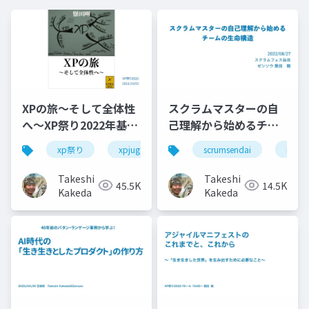
XPの旅〜そして全体性
スクラムマスターの自
へ〜XP祭り2022年基調
己理解から始めるチー
講演
ムの生命構造
xp祭り
xpjug
xpjug2022
scrumsendai
extreme prog
nvc
Takeshi
Takeshi
45.5K
14.5K
Kakeda
Kakeda