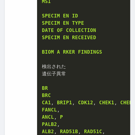
MSI
SPECIM
EN
ID
SPECIM
EN
TYPE
DATE
OF
COLLECTION
SPECIM
EN
RECEIVED
BIOM
A
RKER
FINDINGS
検出された

遺伝子異常

BR
BRC
CA1
, 
BRIP1
, 
CDK12
, 
CHEK1
, 
CHEK
FANCL
ANCL
, 
P
PALB2
ALB2
, 
RAD51B
, 
RAD51C