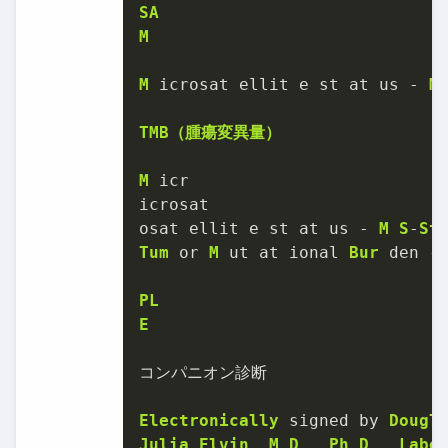
SA
M
M
 icrosat ellit e st at us 
-
M
TMB（腫瘍変異量）
M
 icr

icrosat

osat ellit e st at us 
-
M
S
-
St
Tum
 or 
M
 ut at ional 
Bur
 den 
-
PL
E
コンパニオン診断

Electronically
 signed by 
Dougl
Julia
Elvin
, 
M
.
D
., 
Ph
.
D
., 
Labo