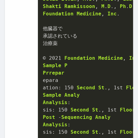
Shakti
Ramkissoon
, 
M
.
D
., 
Ph
.
D
.
Foundation
Medicine
, 
Inc
.

他臓器で

承認されている

治療薬

©
2021
Foundation
Medicine
, 
In
Sample
P
Prrepar
epara

ation: 
150
Second
St
., 1st 
Flo
Sample
Analy
Analysis
:

sis: 
150
Second
St
., 1st 
Floor
Post
-
Sequencing
Analy
Analysis
:

sis: 
150
Second
St
., 1st 
Floor