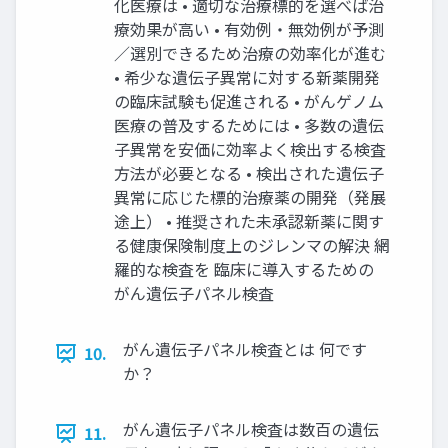
化医療は • 適切な治療標的を選べば治
療効果が高い • 有効例・無効例が予測
／選別できるため治療の効率化が進む
• 希少な遺伝子異常に対する新薬開発
の臨床試験も促進される • がんゲノム
医療の普及するためには • 多数の遺伝
子異常を安価に効率よく検出する検査
方法が必要となる • 検出された遺伝子
異常に応じた標的治療薬の開発（発展
途上） • 推奨された未承認新薬に関す
る健康保険制度上のジレンマの解決 網
羅的な検査を 臨床に導入するための
がん遺伝子パネル検査
がん遺伝子パネル検査とは 何です
10.
か？
がん遺伝子パネル検査は数百の遺伝
11.