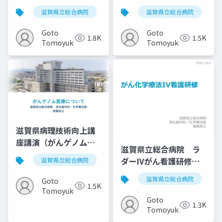
（滋賀県立総合病院が
県立総合病院）
滋賀県立総合病院
がん薬物療法
滋賀県立総合病院
腫瘍内科
ん診療セミナー）
20190227
20180524
Goto
Goto
1.8K
1.5K
Tomoyuki
Tomoyuki
滋賀県病理技術向上講
座講演（がんゲノム医
滋賀県立総合病院 ラ
療について）20210130
ダーIVがん看護研修
滋賀県立総合病院
がん薬物療法
がんゲノム医療
20211004
滋賀県立総合病院
Goto
1.5K
Tomoyuki
Goto
1.3K
Tomoyuki