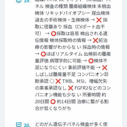
19.
ネル 検査の種類 腫瘍組織検体 末梢血
検体 リキッドバイオプシー 提出検体
過去の手術検体・生検検体 → ❌ 採
取に侵襲あり 採血（CVポート血不
可） → ⭕️採取は容易 検出される遺
伝情報 検体採取時の情報 → ❌前治
療の影響がわからな い 採血時の情報
→ ⭕️ほぼリアルタイム 出検前の腫瘍
量評価 病理学的に可能 → ⭕️検体不
足になりにくい 事前評価不能 → ❌
しばしば腫瘍量不足 コンパニオン診
断承認 ○ ❌ TMB、MSI、増幅欠失
の薬事承認なし ❌ FGFR2などのコン
パニオン機能も少な い 所要時間 約
20日間 ⭕️ 約14日間 治療に繋がる割
合が低くなりがち
どのがん遺伝子パネル検査が多く使
20.