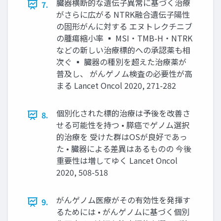
臓器横断的な遺伝子異常に基づく治療
7.
がさらに広がる NTRK融合遺伝子陽性
の固形がんに対する エヌトレクチニブ
の腫瘍縮小率 ▪ MSI・TMB-H・NTRK
などの新しい治療標的への承認薬も相
次ぐ ▪ 臓器の種別を超えた治療薬が
普及し、 がんゲノム検査の必要性が高
まる Lancet Oncol 2020, 271-282
個別化された標的治療は予後を改善さ
8.
せる可能性を持つ • 膵癌でゲノム選択
的治療を 受けた群はOSが良好であっ
た • 臓器による差異はあるものの 今後
重要性は増してゆく Lancet Oncol
2020, 508-518
がんゲノム医療がその有効性を発揮す
9.
るためには • がんゲノムに基づく個別