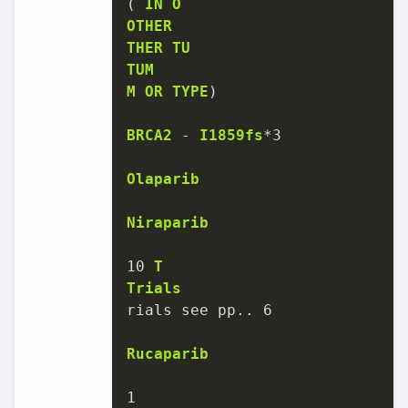
( 
IN
O
OTHER
THER
TU
TUM
M
OR
TYPE
)

BRCA2
-
I1859fs
*
3
Olaparib
Niraparib
10
T
Trials
rials see pp
..
6
Rucaparib
1