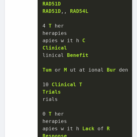
RAD51D
RAD51D
,, 
RAD54L
4
T
 her

herapies

apies w it h 
C
Clinical
linical 
Benefit
Tum
 or 
M
 ut at ional 
Bur
 den 
-
10
Clinical
T
Trials
rials

0
T
 her

herapies

apies w it h 
Lack
 of 
R
Response