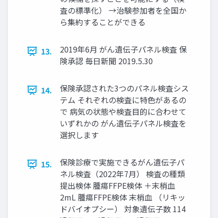
査の標準化） →治験参加者を全国か
ら集約することができる
2019年6月 がん遺伝子パネル検査 保
13.
険承認 毎日新聞 2019.5.30
保険承認された3つのパネル検査シス
14.
テム それぞれの検査に特色があるの
で 病気の状態や検査目的に合わせて
いずれかの がん遺伝子パネル検査を
選択します
保険診療で実施できるがん遺伝子パ
15.
ネル検査（2022年7月） 検査の種類
提出検体 腫瘍FFPE検体 ＋末梢血
2mL 腫瘍FFPE検体 末梢血 （リキッ
ドバイオプシー） 対象遺伝子数 114