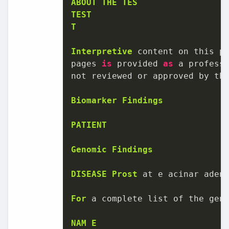
ABOUT
THE
TES
TEST
T
Interpretive
 content on this pa
pages 
is
 provided 
as
 a profess
not reviewed or approved by th
Biomarker
Findings
PATIENT
Genomic
Findings
DISEASE
Prost
 at e acinar adeno
For
 a complete list of the gen
NAM
E