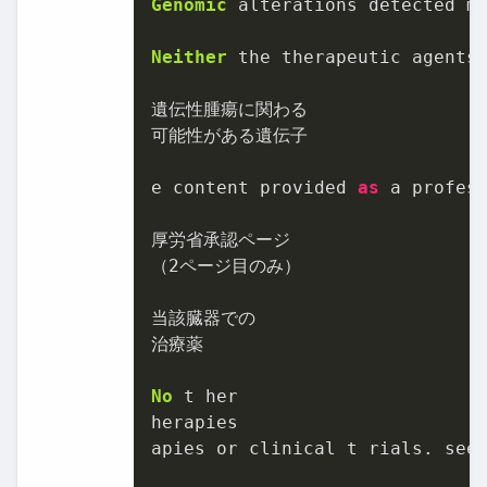
Genomic
 alterations detected m
Neither
 the therapeutic agents
遺伝性腫瘍に関わる

可能性がある遺伝子

e content provided 
as
 a profes
厚労省承認ページ

（
2
ページ目のみ）

当該臓器での

治療薬

No
 t her

herapies

apies or clinical t rials. see