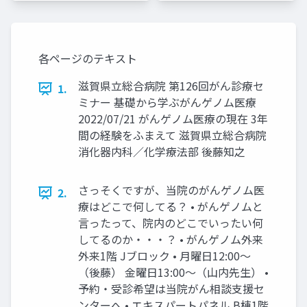
各ページのテキスト
滋賀県立総合病院 第126回がん診療セ
1.
ミナー 基礎から学ぶがんゲノム医療
2022/07/21 がんゲノム医療の現在 3年
間の経験をふまえて 滋賀県立総合病院
消化器内科／化学療法部 後藤知之
さっそくですが、当院のがんゲノム医
2.
療はどこで何してる？ • がんゲノムと
言ったって、院内のどこでいったい何
してるのか・・・？ • がんゲノム外来
外来1階 Jブロック • 月曜日12:00〜
（後藤） 金曜日13:00〜（山内先生） •
予約・受診希望は当院がん相談支援セ
ンターへ • エキスパートパネル B棟1階