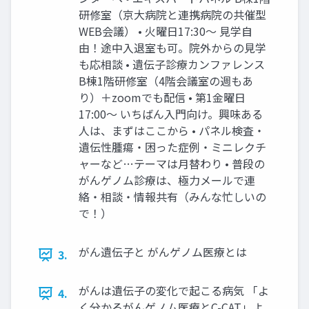
研修室（京大病院と連携病院の共催型
WEB会議） • 火曜日17:30〜 見学自
由！途中入退室も可。院外からの見学
も応相談 • 遺伝子診療カンファレンス
B棟1階研修室（4階会議室の週もあ
り）＋zoomでも配信 • 第1金曜日
17:00〜 いちばん入門向け。興味ある
人は、まずはここから • パネル検査・
遺伝性腫瘍・困った症例・ミニレクチ
ャーなど…テーマは月替わり • 普段の
がんゲノム診療は、極力メールで連
絡・相談・情報共有（みんな忙しいの
で！）
がん遺伝子と がんゲノム医療とは
3.
がんは遺伝子の変化で起こる病気 「よ
4.
く分かるがんゲノム医療とC-CAT」よ