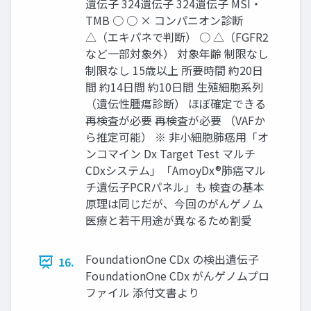
遺伝子 324遺伝子 324遺伝子 MSI・
TMB ○ ○ × コンパニオン診断
△（エキパネで判断） ○ △（FGFR2
など一部対象外） 対象年齢 制限なし
制限なし 15歳以上 所要時間 約20日
間 約14日間 約10日間 生殖細胞系列
（遺伝性腫瘍診断） ほぼ確定できる
再検査が必要 再検査が必要 （VAFか
ら推定可能） ※ 非小細胞肺癌用「オ
ンコマイン Dx Target Test マルチ
CDxシステム」「AmoyDx®肺癌マル
チ遺伝子PCRパネル」も 検査の基本
原理は同じだが、今回のがんゲノム
医療と若干用途が異なるため割愛
FoundationOne CDx の検出遺伝子
16.
FoundationOne CDx がんゲノムプロ
ファイル 添付文書より