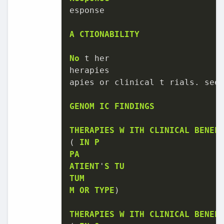
esponse

A
CTIONABILITY
No
 t her

herapies

apies or clinical t rials. see
GENOM
IC
FINDINGS
THERAPIES
W
ITH
CLINICAL
BENEF
( 
IN
P
PA
ATIENT
'
S
TU
TUM
M
OR
TYPE
)

THERAPIES
W
ITH
CLINICAL
BENEF