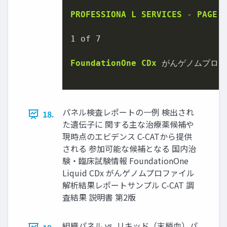
PROFESSIONA
L
SERVICES
-
PAGE
1
 of 
7
FoundationOne
CDx
 がんゲノムプロフ
パネル検査レポートの一例 検出され
18.
た遺伝子に 関する主な治療薬候補や
現時点のエビデンス C-CATから提供
される 参加可能な候補となる 国内治
験・臨床試験情報 FoundationOne
Liquid CDx がんゲノムプロファイル
解析結果レポートサンプル C-CAT 調
査結果 説明書 第2版
組織パネル vs. リキッド（末梢血）パ