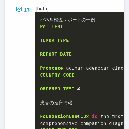
[beta]
17.
PA
TIENT
TUMOR
TYPE
REPORT
DATE
Prostate
COUNTRY
CODE
ORDERED
TEST
 #

患者の臨床情報

FoundationOne
®
CDx
is
 the ﬁrst 
comprehensive companion diagno