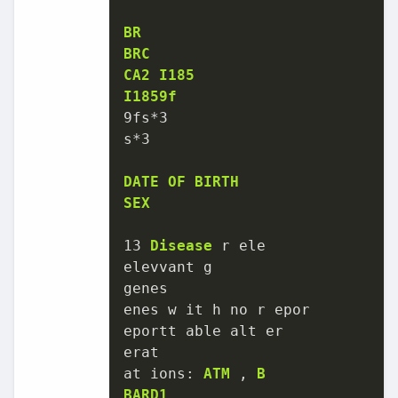
BR
BRC
CA2
I185
I1859f
9fs
*
3
s
*
3
DATE
OF
BIRTH
SEX
13
Disease
 r ele

elevvant g

genes

enes w it h no r epor

eportt able alt er

erat

at ions: 
ATM
 , 
B
BARD1