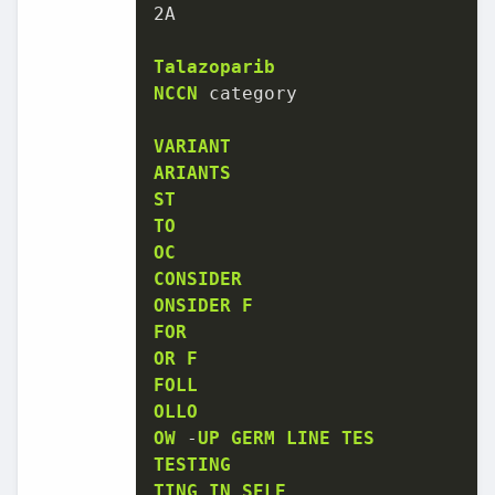
2A

Talazoparib
NCCN
 category

VARIANT
ARIANTS
ST
TO
OC
CONSIDER
ONSIDER
F
FOR
OR
F
FOLL
OLLO
OW
-
UP
GERM
LINE
TES
TESTING
TING
IN
SELE