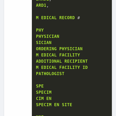
ARD1
,

M
EDICAL
RECORD
 #

PHY
PHYSICIAN
SICIAN
ORDERING
PHYSICIAN
M
EDICAL
FACILITY
ADDITIONAL
RECIPIENT
M
EDICAL
FACILITY
ID
PATHOLOGIST
SPE
SPECIM
CIM
EN
SPECIM
EN
SITE