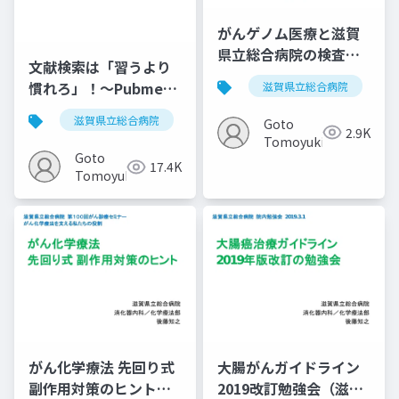
がんゲノム医療と滋賀
県立総合病院の検査体
文献検索は「習うより
制について
慣れろ」！〜Pubmed
滋賀県立総合病院
編〜
滋賀県立総合病院
抄読会
論文
pubmed
Goto
2.9K
Tomoyuki
Goto
17.4K
Tomoyuki
がん化学療法 先回り式
大腸がんガイドライン
副作用対策のヒント
2019改訂勉強会（滋賀