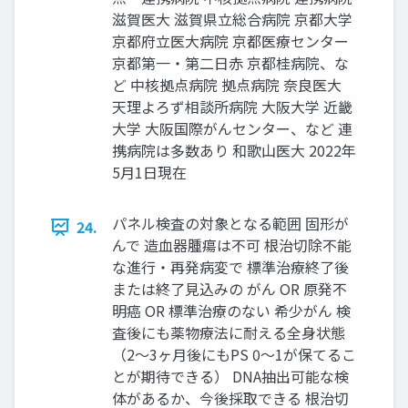
滋賀医大 滋賀県立総合病院 京都大学
京都府立医大病院 京都医療センター
京都第一・第二日赤 京都桂病院、な
ど 中核拠点病院 拠点病院 奈良医大
天理よろず相談所病院 大阪大学 近畿
大学 大阪国際がんセンター、など 連
携病院は多数あり 和歌山医大 2022年
5月1日現在
パネル検査の対象となる範囲 固形が
24.
んで 造血器腫瘍は不可 根治切除不能
な進行・再発病変で 標準治療終了後
または終了見込みの がん OR 原発不
明癌 OR 標準治療のない 希少がん 検
査後にも薬物療法に耐える全身状態
（2〜3ヶ月後にもPS 0〜1が保てるこ
とが期待できる） DNA抽出可能な検
体があるか、今後採取できる 根治切