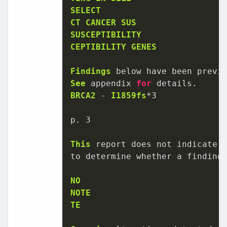
SELECT
CT
CANCER
SUS
SUSCEPTIBILITY
CEPTIBILITY
GENES
Findings
 below have been previ
See
 appendix 
for
BRCA2
-
I1859fs
*
3
p. 
3
This
 report does not indicate 
to determine whether a finding
NO
NOTE
TE