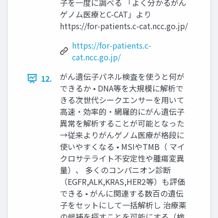
子を一度に調べる 「よく分かるがん
ゲノム医療とC-CAT」より
https://for-patients.c-cat.ncc.go.jp/
https://for-patients.c-
cat.ncc.go.jp/
がん遺伝子パネル検査を使うと何が
12.
できるか • DNA等を大規模に解析で
きる次世代シークエンサーを用いて
高速・効率的・網羅的にがん遺伝子
異常を解析することが可能となった
→従来よりがんゲノム医療が格段に
使いやすくなる • MSIやTMB（ マイ
クロサテライト不安定性や腫瘍変異
量）、 多くのコンパニオン診断
（EGFR,ALK,KRAS,HER2等）も評価
できる • がんに関連する数百の遺伝
子をセットにして一括解析し 治療薬
の候補を探すことを可能にする（検