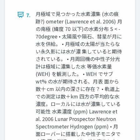
月極域で見つかった水素濃集 (水の痕
7.
跡?) ometer (Lawrence et al. 2006) 月
の南極 (緯度 70 以下)の水素分布 S < -
70degree • 太陽風や隕石、彗星が月に
水を供給。 • 月極域の太陽が当たらな
い永久影には水が濃 集していると期待
されている。 • 月周回機の中性子分光
計は極域に濃集した水 等価水素量
(WEH) を観測した。 • WEH でサブ
wt% の水が期待される、月表 面から
数十 cm 以内の深さに存在？ • 軌道上
での測定は数＋km 四方の平均的な水
濃度。ローカルには水が濃集している
可能性 水素濃度 (ppm) Lawrence et
al. 2006 Lunar Prospector Neutron
Spectrometer Hydrogen (ppm) • 月
面ローバーに搭載した中性子モニタで