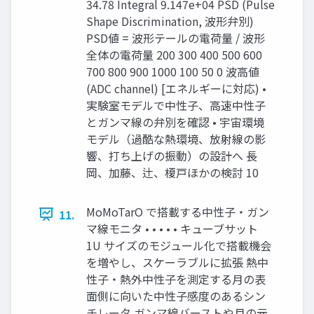
34.78 Integral 9.147e+04 PSD (Pulse
Shape Discrimination, 波形弁別)
PSD値 = 波形テールの電荷量 / 波形
全体の電荷量 200 300 400 500 600
700 800 900 1000 100 50 0 波高値
(ADC channel) [エネルギーに対応) •
実験室モデルで中性子、高速中性子
とガンマ線の弁別を確認 • 宇宙環境
モデル（過酷な熱環境、放射線の影
響、打ち上げの振動）の設計へ 長
岡、加藤、辻、榎戸ほかの検討 10
MoMoTarO で搭載する中性子・ガン
11.
マ線モニタ • • • • • キューブサット
1U サイズのモジュール化で搭載機会
を増やし、スケーラブルに拡張 熱中
性子・熱外中性子を測定する月の表
面側に向いた中性子感度のあるシン
チレータ ガンマ線バーストや月の元