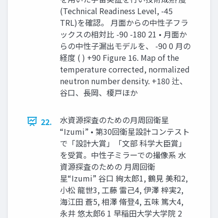
(Technical Readiness Level, -45
TRL)を確認。 月面からの中性子フラ
ックスの相対比 -90 -180 21 • 月面か
らの中性子漏出モデルを、 -90 0 月の
経度 ( ) +90 Figure 16. Map of the
temperature corrected, normalized
neutron number density. +180 辻、
谷口、長岡、榎戸ほか
水資源探査のための月周回衛星
22.
“Izumi” • 第30回衛星設計コンテスト
で「設計大賞」「文部 科学大臣賞」
を受賞。中性子ミラーでの撮像系 ⽔
資源探査のための ⽉周回衛
星“Izumi” ⾕⼝ 絢太郎1, 鶴⾒ 美和2,
⼩松 ⿓世3, ⼯藤 雷⼰4, 伊澤 梓実2,
海江⽥ 蒼5, 相澤 脩登4, 五味 篤⼤4,
永井 悠太郎6 1 早稲⽥⼤学⼤学院 2