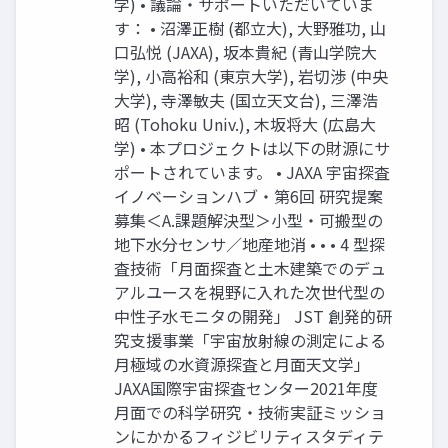
学) • 議論・サポートいただいていま
す： • 沼澤正樹 (都立大), 大野雅功, 山
口弘悦 (JAXA), 坂本貴紀 (青山学院大
学), 小高裕和 (東京大学), 岩切渉 (中央
大学), 寺澤敏夫 (国立天文台), 三澤浩
昭 (Tohoku Univ.), 木坂将大 (広島大
学) • 本プロジェクトは以下の財源にサ
ポートされています。 • JAXA 宇宙探査
イノベーションハブ・第6回 研究提案
募集＜A.課題解決型＞小型・可搬型の
地下水分センサ／地産地消 • • • 4 型探
査技術「月面探査と土木建築でのデュ
アルユースを視野に入れた次世代型の
中性子水モニタの開発」 JST 創発的研
究支援事業「宇宙放射線の測定による
月極域の水資源探査と月面天文学」
JAXA国際宇宙探査センター2021年度
月面での科学研究・技術実証ミッショ
ンにかかるフィジビリティスタディテ