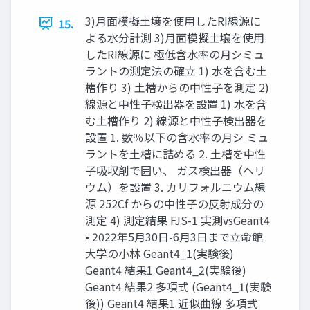
3)⽉⾯模擬⼟壌を使⽤したRI線源に
15.
よる⽔分計測 3)⽉⾯模擬⼟壌を使⽤
したRI線源に 極低含水率の月シミュ
ラントの測定法の確立 1) ⽔を含む⼟
槽作り 3) ⼟槽からの中性⼦を測定 2)
線源と中性⼦検出器を設置 1) ⽔を含
む⼟槽作り 2) 線源と中性⼦検出器を
設置 1. 数％以下の含水率の月シ ミュ
ラントを土槽に詰める 2. 土槽を中性
子吸収剤で囲い、 ガス検出器（ヘリ
ウム）を設置 3. カリフォルニウム線
源 252Cf からの中性子の反射成分の
測定 4) 測定結果 FJS-1 実測vsGeant4
• 2022年5月30日-6月3日まで立命館
大学の小林 Geant4_1(実験後)
Geant4 結果1 Geant4_2(実験後)
Geant4 結果2 多項式 (Geant4_1(実験
後)) Geant4 結果1 近似曲線 多項式