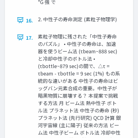
*G 強 で
2. 中性子の寿命測定 (素粒子物理学)
16.
素粒子物理に残された「中性子寿命
17.
のパズル」 • 中性子の寿命は、加速
器を使うビーム法 (τbeam~888 sec)
と冷却中性子のボトル法 •
(τbottle~879 sec)の間で、△τ =
τbeam - τbottle = 9 sec (1%) もの系
統的な違いがある 中性子の寿命はビ
ッグバン元素合成の重要。中性子が
暗黒物質に崩壊する？ 本提案で挑戦
する方法 月 ビーム法 熱中性子 ボト
ル法 プラネット法 中性子の寿命 (秒)
プラネット法 (先行研究) QCD 計算 銀
河宇宙線 (主に陽子) 従来の方法 ビー
ム法 中性子ビーム ボトル法 冷却中性