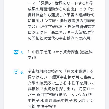
ーマ 「課題B：世界をリードする科学
成果の月面活動からの創出」での「水
資源探査とも連携した宇宙の暗黒時代
に迫るガ ンマ線・低周波電波の月面天
文台」 理化学研究所・理研白眉研究プ
ロジェクト「高エネルギー大気物理学
の開拓と次世代の宇宙観測への応用」
1. 中性子を用いた水資源探査 (惑星科
5.
学) 5
宇宙放射線の技術で「月の水資源」を
6.
見つけたい！ 銀河宇宙線が月に衝突し
た際の核反応で生じる 中性子を用いて
非接触で水資源を探し出す。 月面ロー
バー 銀河宇宙線 (陽子、ヘリウム) 熱
中性子 水資源 高速中性子 核反応 ガン
マ線 中性子捕獲