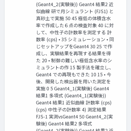
(Geant4_2(実験後)) Geant4 結果2 近
似曲線 研で月シミュラント (FJS1) と
真砂土で実施 50 45 極低の体積含水
率で作成した６点の検査対象 40 に対
して、中性子の計数率を測定する 計
数率 (cps) • 35 シミュレーション • 同
じセットアップをGeant4 30 25 で作
成し、実験結果を再現する結果を得
た 20 • 制御の難しい極低含水率のシ
ミュラントの作 15 製手法を確立し、
Geant4 での再現もできた 10 15 • 今
後、開発した検出器を用いた測定を
実施 0 5 Geant4_1(実験後) Geant4
結果1 多項式 (Geant4_1(実験後))
Geant4 結果1 近似曲線 計数率 (cps)
(cps) 中性子の計数率 4) 測定結果
FJS-1 実測vsGeant4 50 Geant4_2(実
験後) Geant4 結果2 多項式
(Geant4_2(実験後)) Geant4 結果2 近