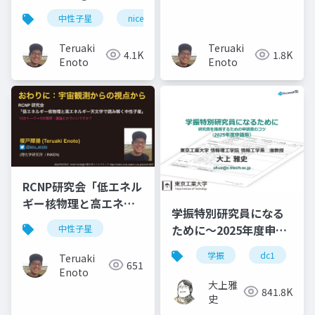
会 「熱場の量子論とそ
で考える天文学」
中性子星
nicer
状態方程式
の応用」
Teruaki
Teruaki
4.1K
1.8K
Enoto
Enoto
RCNP研究会「低エネル
ギー核物理と高エネル
学振特別研究員になる
ギー天文学で読み解く
ために～2025年度申請
中性子星
中性子星」Closing
版
Remark
学振
dc1
Teruaki
651
Enoto
大上雅
841.8K
史