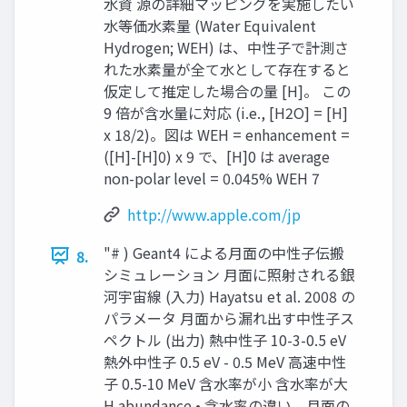
水資 源の詳細マッピングを実施したい
水等価水素量 (Water Equivalent
Hydrogen; WEH) は、中性子で計測さ
れた水素量が全て水として存在すると
仮定して推定した場合の量 [H]。 この
9 倍が含水量に対応 (i.e., [H2O] = [H]
x 18/2)。図は WEH = enhancement =
([H]-[H]0) x 9 で、[H]0 は average
non-polar level = 0.045% WEH 7
http://www.apple.com/jp
"# ) Geant4 による月面の中性子伝搬
8.
シミュレーション 月面に照射される銀
河宇宙線 (入力) Hayatsu et al. 2008 の
パラメータ 月面から漏れ出す中性子ス
ペクトル (出力) 熱中性子 10-3-0.5 eV
熱外中性子 0.5 eV - 0.5 MeV 高速中性
子 0.5-10 MeV 含水率が小 含水率が大
H abundance • 含水率の違い、月面の