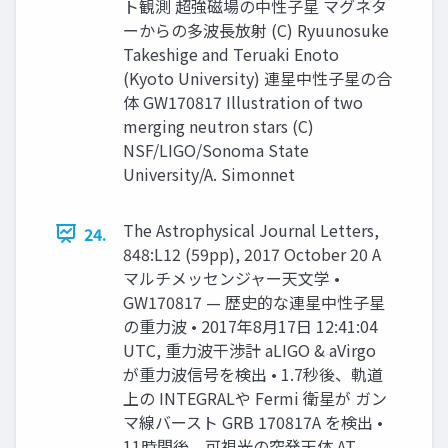
ト観測 超強磁場の中性子星 マグネタ
ーからの多波長放射 (C) Ryuunosuke
Takeshige and Teruaki Enoto
(Kyoto University) 連星中性子星の合
体 GW170817 Illustration of two
merging neutron stars (C)
NSF/LIGO/Sonoma State
University/A. Simonnet
The Astrophysical Journal Letters,
24.
848:L12 (59pp), 2017 October 20 A
マルチメッセンジャー天文学 •
GW170817 — 歴史的な連星中性子星
の重力波 • 2017年8月17日 12:41:04
UTC, 重力波干渉計 aLIGO & aVirgo
が重力波信号を検出 • 1.7秒後、軌道
上の INTEGRALや Fermi 衛星が ガン
マ線バースト GRB 170817A を検出 •
11時間後、可視光の突発天体 AT