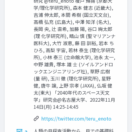
研究 @teru_enoto 榎戸 輝揚 (京都大
学/理化学研究所), 森本 健志 (近畿大),
吉浦 伸太郎, 本間 希樹 (国立天文台),
高橋 弘充 (広島大), 中澤 知洋 (名大),
長岡 央, 辻 直希, 加藤 陽, 谷口 絢太郎
(理 化学研究所), 晴山 慎 (聖マリアンナ
医科大), 大竹 淑恵, 藤 田 訓裕, 岩本 ち
ひろ, 高梨 宇宙, 若林 泰生 (理化学研究
所), 小林 泰三 (立命館大学), 池永 太一,
中野 雄貴, 塚本 雄 士 (ソイルアンドロ
ックエンジニアリング社), 草野 広樹
(量 研), 玉川 徹 (理化学研究所), 星野
健, 唐牛 譲, 上野 宗孝 (JAXA), 仏坂 健
太(東大) 「2040年代のスペース天文
学」研究会@名古屋大学、2022年11月
14日(月) 14:25-14:45
https://twitter.com/teru_enoto
人類の月探査活動から、月での基礎科
2.