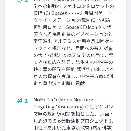
学への挑戦へ ファルコン９ロケットの
着陸 (C) SpaceX • • • • 2 月周回ゲート
ウェイ・ステーション構想 (C) NASA
再利用ロケットSpaceX Falcon 9 に代
表される民間企業のイノベーションと
宇宙進出 アルテミス計画や月周回ゲー
トウェイ構想など、月面への有人探査
の大きな潮流 Ｘ線天文学の応用で、雷
で光核反応を発見。発生する中性子の
検出器の開発を開始 銀河宇宙線による
月の水探査を実施し、中性子寿命の測
定と重力波宇宙論に貢献
MoMoTarO (Moon Moisture
3.
Targeting Observatory) 中性子とガン
マ線の放射線測定を軸とした、 月面・
月周辺での多分野連携プロジェクト 1.
中性子を用いた水資源探査 (惑星科学)