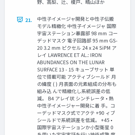
野、高梨、辻、榎戸、晴山ほか
中性子イメージャ開発と中性子伝搬
21.
モデル精緻化 中性子イメージャ 国際
宇宙ステーション暴露部 98 mm コー
デッドマスク 電子回路部 95 mm GS-
20 3.2 mm ピクセル 24 x 24 SiPM ア
レイ LAWRENCE ET AL.: IRON
ABUNDANCES ON THE LUNAR
SURFACE 13 - 15 キューブサット 単
位で搭載可能 アクティブシールド 月
の緯度 ( ) 月表面の元素組成の分布も
組み込 んで精緻化し系統誤差の低
減。 B4 アレイ状 シンチレータ • 熱
中性子イメージャー開発に着 手。コ
ーデッドマスク式でアクテ +90 ィブ
シールドで系統誤差を低減。 +45 •
国際宇宙ステーションか小型衛星 0
を用いた宇宙実証を行い技術成熟 度