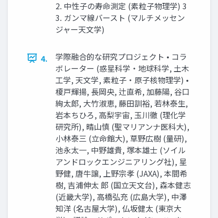
2. 中性子の寿命測定 (素粒子物理学) 3
3. ガンマ線バースト (マルチメッセン
ジャー天文学)
学際融合的な研究プロジェクト • コラ
4.
ボレーター (惑星科学・地球科学, 土木
工学, 天文学, 素粒子・原子核物理学) •
榎戸輝揚, 長岡央, 辻直希, 加藤陽, 谷口
絢太郎, 大竹淑恵, 藤田訓裕, 若林泰生,
岩本ちひろ, 高梨宇宙, 玉川徹 (理化学
研究所), 晴山慎 (聖マリアンナ医科大),
小林泰三 (立命館大), 草野広樹 (量研),
池永太一, 中野雄貴, 塚本雄士 (ソイル
アンドロックエンジニアリング社), 星
野健, 唐牛譲, 上野宗孝 (JAXA), 本間希
樹, 吉浦伸太 郎 (国立天文台), 森本健志
(近畿大学), 高橋弘充 (広島大学), 中澤
知洋 (名古屋大学), 仏坂健太 (東京大