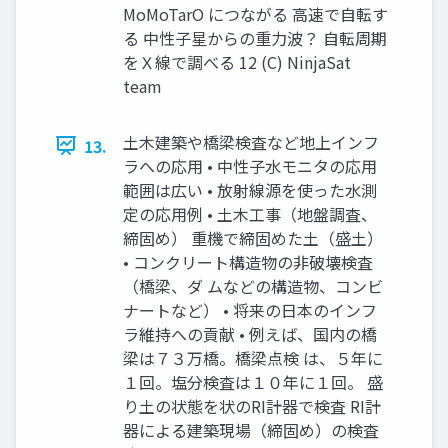
MoMoTarO につながる 高速で自転す
る 中性子星からの重力波？ 自転周期
をＸ線で調べる 12 (C) NinjaSat
team
土木建築や橋梁検査など地上インフ
13.
ラへの応用 • 中性子水モニタの応用
範囲は広い • 放射線源を使った水測
定の応用例 • 土木工事（地盤調査、
締固め） 重機で締固めた土（盛土）
• コンクリート構造物の非破壊検査
（橋梁、ダ ムなどの構造物、コンビ
ナートなど） • 将来の日本のインフ
ラ維持への貢献 • 例えば、国内の橋
梁は７３万橋。橋梁点検 は、５年に
１回。塩分検査は１０年に１回。 盛
り土の状態を状のRI計器で検査 RI計
器による建築現場（締固め）の検査