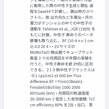
に衝突した際の中性子生成と散乱 過
程をGeant4で計算し、漏出時のスペ
クトル、放 出方向などを算出 • 月の
重力ポテンシャルの中での中性子の
運動を Feldman et al., JGR (1989) を
もとに計算。中性子 寿命でのベータ
崩壊も取り込む。 δF (10-4 n s-1 cm-
2) 0.0 20 4 • • 2Uサイズの
MoMoTarO 検出器でキューブサット
衛星 3 での月周回を半年間の実験を
行うと、中性子寿命を統 計的に区別
できる。 2 1 0 熱中性子フラックスは
~0.1 cps/cm2 at 600 km Flux
difference δF = Fsim(τBeam)-
Fmodel(τBottle) 1000 2000
Altitude (km) • 月周回の軌道高度
20-2000 km 2 仮定した有効面積: 7x7
cm efficiency 80% を2台 • 谷口、草