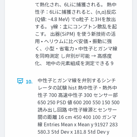
て熱化され、6Liに捕獲される。 熱中
性子：6Liに捕獲されると、(n,α)反応
(Q値: ~4.8 MeV) でα粒子 と3Hを放出
する。 γ線：主にコンプトン散乱を起
こす。 出器(SiPM) を使う新技術の活
用 • ヘリウムに比べ安価 • 振動に強
く、小型・省電力 • 中性子とガンマ線
を同時測定 し弁別が可能 → 高感度
化、 地中の元素組成を測定できる 9
中性子とガンマ線を弁別するシンチ
10.
レータの試験 hist 熱中性子・熱外中
性子 700 高速中性子 300 センサー部
650 250 PSD 値 600 200 550 150 500
読み出し回路 中性子線源とセンサー
間の距離 16 cm 450 400 100 ガンマ
線 Entries Mean x Mean y 91927 283
580.3 Std Dev x 181.8 Std Dev y