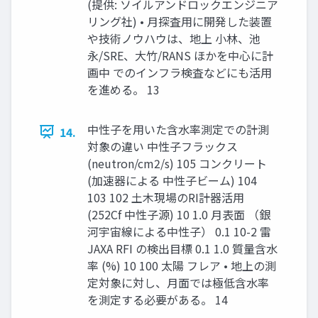
(提供: ソイルアンドロックエンジニア
リング社) • 月探査用に開発した装置
や技術ノウハウは、地上 小林、池
永/SRE、大竹/RANS ほかを中心に計
画中 でのインフラ検査などにも活用
を進める。 13
中性子を用いた含水率測定での計測
14.
対象の違い 中性子フラックス
(neutron/cm2/s) 105 コンクリート
(加速器による 中性子ビーム) 104
103 102 土木現場のRI計器活用
(252Cf 中性子源) 10 1.0 月表面 （銀
河宇宙線による中性子） 0.1 10-2 雷
JAXA RFI の検出目標 0.1 1.0 質量含水
率 (%) 10 100 太陽 フレア • 地上の測
定対象に対し、月面では極低含水率
を測定する必要がある。 14