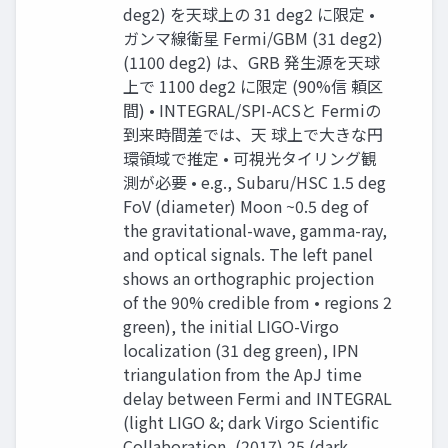
deg2) を天球上の 31 deg2 に限定 •
ガンマ線衛星 Fermi/GBM (31 deg2)
(1100 deg2) は、GRB 発生源を天球
上で 1100 deg2 に限定 (90%信 頼区
間) • INTEGRAL/SPI-ACSと Fermiの
到来時間差では、天 球上で大きな円
環領域で推定 • 可視光タイリング観
測が必要 • e.g., Subaru/HSC 1.5 deg
FoV (diameter) Moon ~0.5 deg of
the gravitational-wave, gamma-ray,
and optical signals. The left panel
shows an orthographic projection
of the 90% credible from • regions 2
green), the initial LIGO-Virgo
localization (31 deg green), IPN
triangulation from the ApJ time
delay between Fermi and INTEGRAL
(light LIGO &; dark Virgo Scientific
Collaboration, (2017) 25 (dark