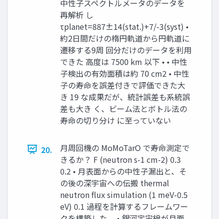
中性子スペクトルメータのデータを
再解析 し
τplanet=887±14(stat.)+7/-3(syst) •
約2日間だけの楕円軌道から円軌道に
遷移する9周 回分だけのデータを利用
できた 高度は 7500 km 以下 • • 中性
子検出の有効面積は約 70 cm2 • 中性
子の寿命を誤差付きで評価できた大
き 19 な成果だが、統計誤差も系統誤
差も大き く、ビーム法とボトル法の
寿命の切り分け に至っていない
月周回機の MoMoTarO で寿命測定で
20.
きるか？ F (neutron s-1 cm-2) 0.3
0.2 • 月表面からの中性子漏出と、そ
の後の深宇宙への伝搬 thermal
neutron flux simulation (1 meV-0.5
eV) 0.1 過程を計算するフレームワー
クを構築した。 • 銀河宇宙線が月面