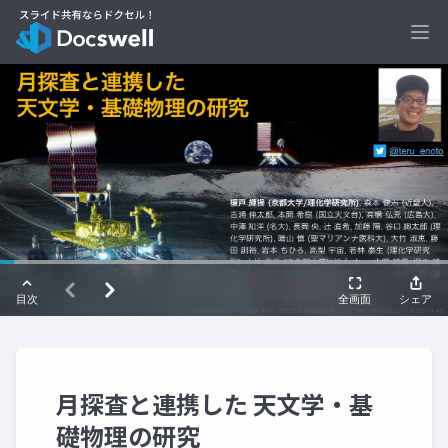
Ope
月探査と連携した 天文学・基
礎物理の研究