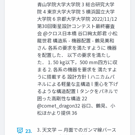
⻘⼭学院⼤学⼤学院 3 総合研究⼤学
院 4 東京⼤学⼤学院 5 横浜国⽴⼤学
⼤学院 6 京都⼤学⼤学院 2022/11/12
第30回衛星設計コンテスト最終審査
会 @クロス⽇本橋 谷口絢太郎君 小松
龍世君 構造系 - 機器配置 - 鶴見美和
さん 各系の要求を満たすように 機器
を配置した． 以下の要求を満たし
た． 1. 50 kg以下，500 mm四⽅に収
まる 2. 各系の機器を要求を 満たすよ
うに搭載する 設計⽅針 l ハニカムパ
ネルによる軽量な主構造 l 重⼼を下げ
るような構造配置 l タンクをパネルで
囲った⾼剛性な構造 22
@comet_dragon32 谷口、鶴見、小
松ほかより提供 36
3. 天文学 — 月面でのガンマ線バース
23.