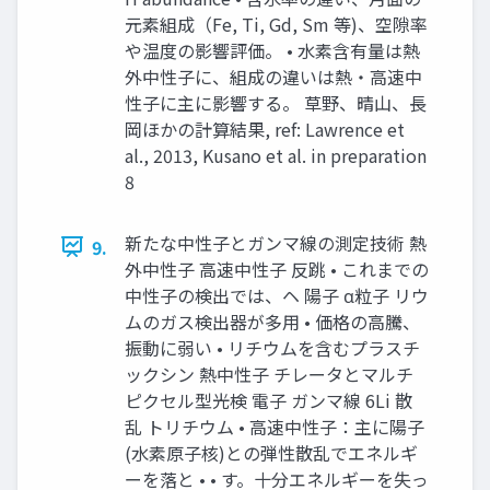
元素組成（Fe, Ti, Gd, Sm 等)、空隙率
や温度の影響評価。 • 水素含有量は熱
外中性子に、組成の違いは熱・高速中
性子に主に影響する。 草野、晴山、長
岡ほかの計算結果, ref: Lawrence et
al., 2013, Kusano et al. in preparation
8
新たな中性子とガンマ線の測定技術 熱
9.
外中性子 高速中性子 反跳 • これまでの
中性子の検出では、ヘ 陽子 α粒子 リウ
ムのガス検出器が多用 • 価格の高騰、
振動に弱い • リチウムを含むプラスチ
ックシン 熱中性子 チレータとマルチ
ピクセル型光検 電子 ガンマ線 6Li 散
乱 トリチウム • 高速中性子：主に陽子
(水素原子核)との弾性散乱でエネルギ
ーを落と • • す。十分エネルギーを失っ