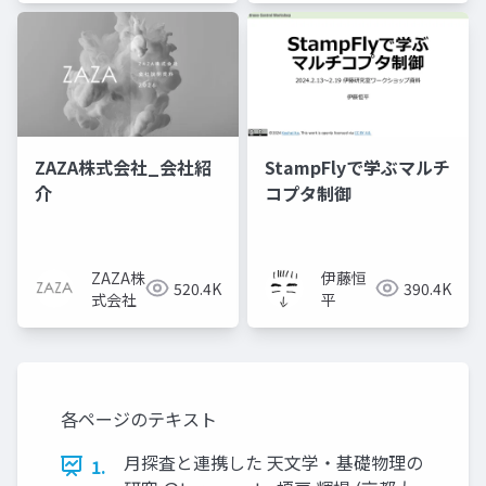
ZAZA株式会社_会社紹
StampFlyで学ぶマルチ
介
コプタ制御
ZAZA株
伊藤恒
520.4K
390.4K
式会社
平
各ページのテキスト
月探査と連携した 天文学・基礎物理の
1.