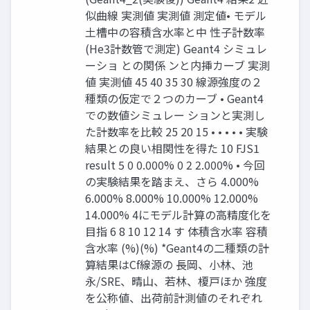
似曲線 実測値 実測値 測定値• モデル
⼟槽中の容積含⽔率と中 性⼦計数率
(He3計数管で測定) Geant4 シミュレ
ーショ との関係 ンと内挿カーブ 実測
値 実測値 45 40 35 30 線源強度の２
種類の仮定で２つのカーブ • Geant4
での数値シミュレー ションと実測し
た計数率を⽐較 25 20 15 • • • • • 実験
結果との良い相関性を得た 10 FJS1
result 5 0 0.000% 0 2 2.000% • 今回
の実験結果を踏まえ、さら 4.000%
6.000% 8.000% 10.000% 12.000%
14.000% 4にモデル計算の⾼精度化を
⽬指 6 8 10 12 14 す 体積含水率 容積
含水率 (%)(%) *Geant4の⼆種類の計
算結果はCf線源の 長岡、小林、池
永/SRE、晴山、若林、榎戸ほか 強度
を公称値、出荷前計測値のそれぞれ