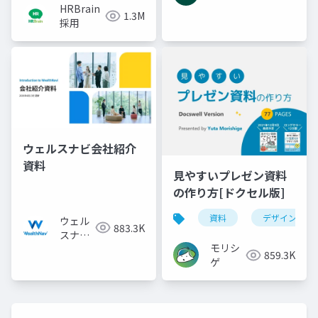
HRBrain
1.3M
採用
ウェルスナビ会社紹介
資料
見やすいプレゼン資料
の作り方[ドクセル版]
資料
デザイン
ウェル
883.3K
スナビ
モリシ
株式会
859.3K
ゲ
社