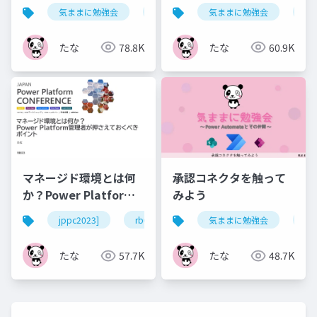
Part ３～
気ままに勉強会
powerautomate
気ままに勉強会
sharepoint
po
たな
78.8K
たな
60.9K
マネージド環境とは何
承認コネクタを触って
か？Power Platform
みよう
管理者が押さえておく
jppc2023]
rb03
powerplatform
気ままに勉強会
powera
po
べきポイント
たな
57.7K
たな
48.7K