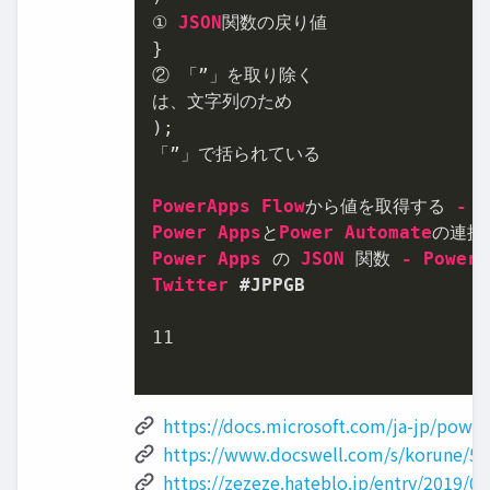
① 
JSON
関数の戻り値

}

② 「”」を取り除く

は、文字列のため

);

「”」で括られている

PowerApps
Flow
から値を取得する 
-
P
Power
Apps
と
Power
Automate
Power
Apps
 の 
JSON
 関数 
-
Power
Twitter
#JPPGB
11
https://docs.microsoft.com/ja-jp/power
https://www.docswell.com/s/korune/5
https://zezeze.hateblo.jp/entry/2019/0