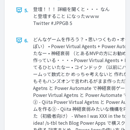
登壇！！！ 詳細を聞くと・・・ なん
5.
と登壇すること になったｗｗｗ
Twitter #JPPGB 5
どんなゲームを作ろう？ • 思いつくもの • オ
6.
ぽい） • Power Virtual Agents + Power 
たなー • 神経衰弱 （とあるMVPの方にお勧め
作っている・・・ • Power Virtual Agents + P
てるひといたなー • コインドック （以前にハ
ームって数式とか めっちゃ考えないと 作れない
もそもハンズオンで言われるがまま作っただけ・・・ 
Agetns と Power Automate で神経衰弱ゲーム
Power Virtual Agetns と Power Auto
② - Qiita Power Virtual Agetns と Powe
ムを作る③ - Qiita 神経衰弱みたいな機構をPo
た（初級者向け） - When I was XXX in the toilet
idea! /s-tbl tech Blog Power Apps
を作る 記事まとめ - Power Appsの使い方 (hatebl