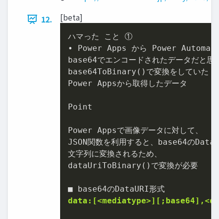
[beta]
12.
ハマった こと ①

• Power Apps から Power Auto
base64でエンコードされたデータだと思い
base64ToBinary()で変換をしていた

Power Appsから取得したデータ

Point

Power Appsで画像データに対して、

JSON関数を利用すると、base64のDataUR
文字列に変換されるため、

dataUriToBinary()で変換が必要

data:[<mediatype>][;base64],<d