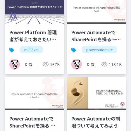
Power Platform 管理
Power Automateで
者が考えておきたいこ
SharePointを操る～
と
Part5～
m365vm
powerautomate
sh
たな
167K
たな
113.1K
Power Automateで
Power Automateの制
SharePointを操る ～
限ついて考えてみよう