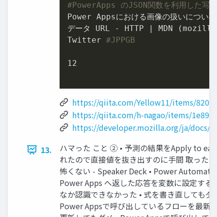
#PowerApps のJSON関数を利用した写
Power Appsにおける画像の扱いについて -
データ URL - HTTP | MDN (mozilla.
Twitter 
#JPPGB
12

https://qiita.com/Yellow11/items/820
https://qiita.com/h-nagao/items/1e89
https://developer.mozilla.org/ja/doc
ハマった こと ② • 予測の結果をApply to ea
13.
れたので直接値を抜き出すのに手間 取った • 
怖くない - Speaker Deck • Power Automat
Power Apps へ返した応答を変数に設定する
なか認識できなかった • 式を書き直してもダメ
Power Appsで呼び出しているフローを最新