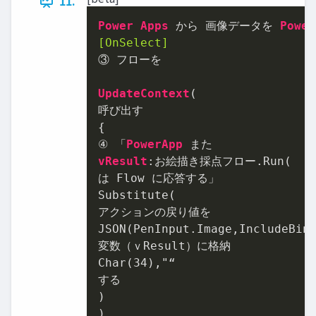
11.
Power
Apps
 から 画像データを 
Power
[OnSelect]
③ フローを

UpdateContext
(

呼び出す

{

④ 「
PowerApp
vResult
:お絵描き採点フロー
.Run
(

は Flow に応答する」

Substitute(

アクションの戻り値を

JSON(PenInput.Image,IncludeBina
変数（ｖResult）に格納

Char(
34
),"“

する

)

)
