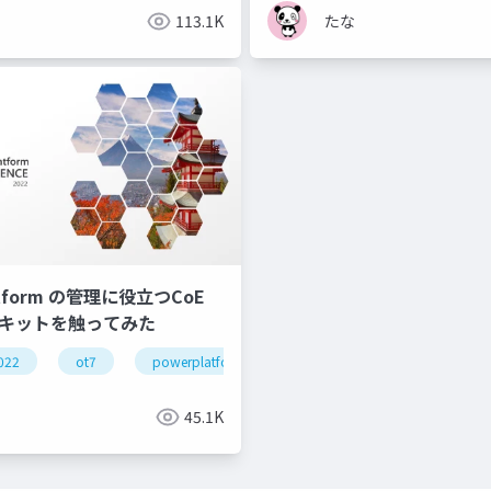
113.1K
たな
latform の管理に役立つCoE
 キットを触ってみた
022
ot7
powerplatform
45.1K