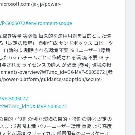
crosoft.com/ja-jp/power-
MVP-5005072#environment-scope
要な空き容量 実稼働 恒久的な運用用途を目的とした環
る「既定の環境」 自動作成 サンドボックス コピーや
自動的 に削除される環境 不要 ※ 1ユーザー1環境
s 選択したTeamsチームごとに作成される環 境 不要 ※ テ
与される ライセンスの購入 が必要 [参考] 環境の概
nvironments-overview?WT.mc_id=DX-MVP-5005072 [参
power-platform/guidance/adoption/secure-
-MVP-5005072
ment?WT.mc_id=DX-MVP-5005072
境の目的・役割の例① 環境の目的・役割の例② 既定の
スまで2週間未満 パワーユーザー環境 重要 より高度
カスタム環境 クリティカル 部署固有のユースケース