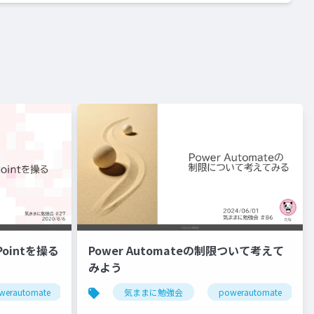
ePointを操る
Power Automateの制限ついて考えて
みよう
werautomate
sharepoint
気ままに勉強会
powerautomate