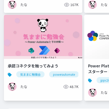
たな
167K
たな
承認コネクタを触ってみよう
Power P
スターター
気ままに勉強会
powerautomate
jppc2
たな
48.7K
たな