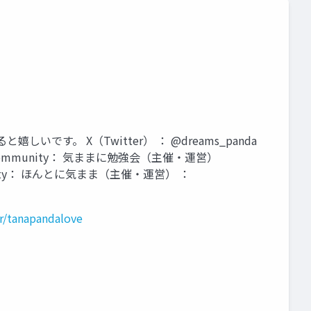
と嬉しいです。 X（Twitter） ： @dreams_panda
alove たな Community： 気ままに勉強会（主催・運営）
） Community： ほんとに気まま（主催・運営） ：
r/tanapandalove