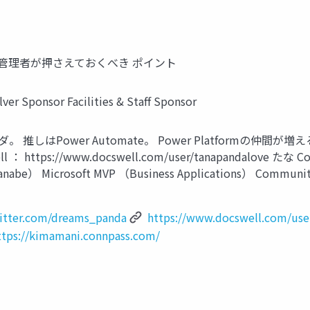
orm管理者が押さえておくべき ポイント
onsor Facilities & Staff Sponsor
 推しはPower Automate。 Power Platformの仲間が増える
ocswell ： https://www.docswell.com/user/tanapand
uka Tanabe） Microsoft MVP （Business Applications
witter.com/dreams_panda
https://www.docswell.com/use
ttps://kimamani.connpass.com/