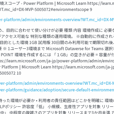
プ - Power Platform | Microsoft Learn https://learn.mi
?WT.mc_id=DX-MVP-5005072#environmentscope 9
ower-platform/admin/environments-overview?WT.mc_id=DX-
め、目的に合わせて使い分けが必要 種類 内容 環境作成に 必
ーがアクセス可能な 特別な種類の運用環境。 ※自動的に作成され
的とした環境 1GB 試用版 30日間のみ利用可能で期限切れ後、
ユーザー3環境まで Microsoft Dataverse for Team
OINT 環境を作成するには 「１GB」の空きが必要 = 容量が付
ttps://learn.microsoft.com/ja-jp/power-platform/admin/e
| Microsoft Learn https://learn.microsoft.com/ja-jp/
5005072 10
power-platform/admin/environments-overview?WT.mc_id=DX
power-platform/guidance/adoption/secure-default-environ
持った環境が必要か • 利用者の責任範囲はどこかを明確に 環
DLPポリシー 許容度「低」 小規模、生産性アプリを対象 リリー
「中」 中程度の複雑さのアプリを対象 リリースまで3か月未満 