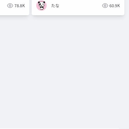
78.8K
たな
60.9K