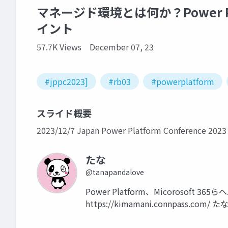
マネージド環境とは何か？Power 
イント
57.7K Views
December 07, 23
#jppc2023]
#rb03
#powerplatform
スライド概要
2023/12/7 Japan Power Platform Confe
たな
@tanapandalove
Power Platform、Micoroso
https://kimamani.connpass.com/ 