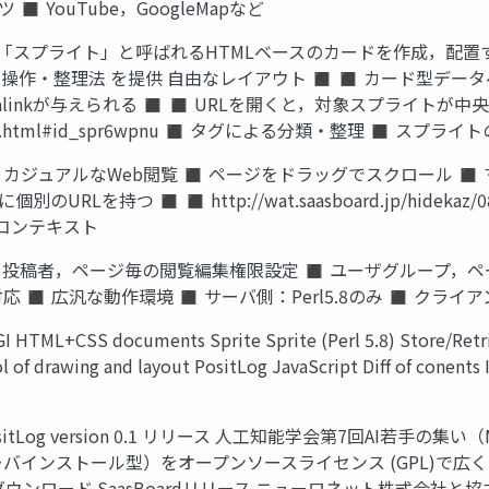
 YouTube，GoogleMapなど
 ◼ 「スプライト」と呼ばれるHTMLベースのカードを作成，配
作・整理法 を提供 自由なレイアウト ◼ ◼ カード型デー
malinkが与えられる ◼ ◼ URLを開くと，対象スプライト
z/080803ao.html#id_spr6wpnu ◼ タグによる分類・整理 ◼
ス カジュアルなWeb閲覧 ◼ ページをドラッグでスクロール 
持つ ◼ ◼ http://wat.saasboard.jp/hidekaz/080
コンテキスト
 投稿者，ページ毎の閲覧編集権限設定 ◼ ユーザグループ，ペー
汎な動作環境 ◼ サーバ側：Perl5.8のみ ◼ クライアント側：IE, F
ML+CSS documents Sprite Sprite (Perl 5.8) Store/Retri
 of drawing and layout PositLog JavaScript Diff of conent
 PositLog version 0.1 リリース 人工知能学会第7回AI若
g（サーバインストール型）をオープンソースライセンス (GPL)で広く公
0 ダウンロード SaasBoardリリース ニューロネット株式会社と協