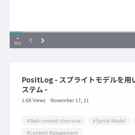
PositLog - スプライトモデ
ステム -
1.6K Views
November 17, 21
#Web content structure
#Sprite Model
#Content Management