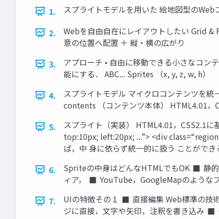
スプライトモデルを用いた 絵地図型のWe
1.
Webを自由自在にレイアウトしたい Grid & Flo
2.
意の位置へ配置 ＋ 縦・横の広がり
アプローチ • 自由に移動できる小さなコンテ
3.
能にする． ABC... Sprites （x, y, z, w, h）
スプライトモデル マイクロコンテンツを統一的な方
4.
contents （コンテンツ本体） HTML4.01
スプライト（実装） HTML4.01，CSS2.1に基づいた実
5.
top:10px; left:20px; ...”> <div clas
ば，中 身に依らず統一的に扱う ことができ
Spriteの中身はどんなHTMLでもOK ◼ 静
6.
ィア， ◼ YouTube，GoogleMapのよう
UIの特徴その１ ◼ 直接編集 Web標準の技
7.
ジに直接，文字や矢印，注釈を書き込み ◼ 一