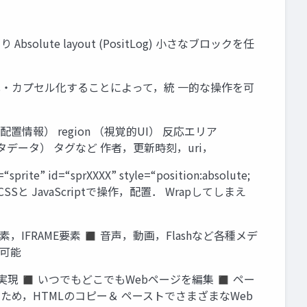
solute layout (PositLog) 小さなブロックを任
規格化・カプセル化することによって，統 一的な操作を可
置情報） region （視覚的UI） 反応エリア
o （メタデータ） タグなど 作者，更新時刻，uri，
d=“sprXXXX” style=“position:absolute;
> IDを指定して，CSSと JavaScriptで操作，配置． Wrapしてしまえ
素，IFRAME要素 ◼ 音声，動画，Flashなど各種メデ
み可能
を実現 ◼ いつでもどこでもWebページを編集 ◼ ペー
いため，HTMLのコピー＆ ペーストでさまざまなWeb