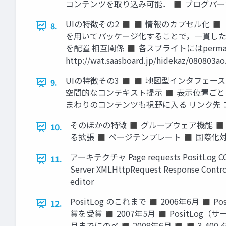
コンテンツを取り込み可能． ◼ ブログパーツ ◼
UIの特徴その2 ◼ ◼ 情報のカプセル化
8.
を用いてパッケージ化することで，一貫した操
を配置 相互関係 ◼ 各スプライトにはper
http://wat.saasboard.jp/hideka
UIの特徴その3 ◼ ◼ 地図型インタフェー
9.
空間的なコンテキスト提示 ◼ 表示位置ごとに個別のURLを
まわりのコンテンツも視野に入る リンク先 
そのほかの特徴 ◼ グループウェア機能 ◼
10.
る拡張 ◼ ページテンプレート ◼ 国際化対応 ◼ 広
アーキテクチャ Page requests PositLog CGI HT
11.
Server XMLHttpRequest Response Control
editor
PositLog のこれまで ◼ 2006年6月 ◼
12.
賞を受賞 ◼ 2007年5月 ◼ PositLo
月までにのべ ◼ 2008年6月 ◼ ◼ 3,40