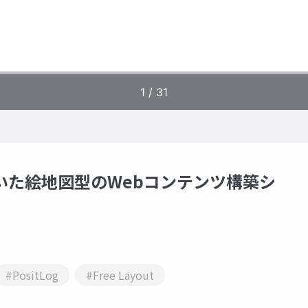
ルを用いた絵地図型のWebコンテンツ構築シ
#PositLog
#Free Layout