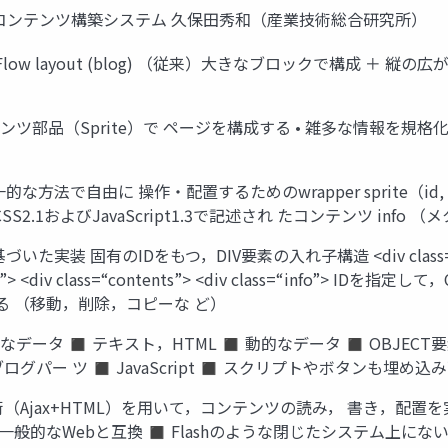
bコンテンツ構築システム 久保田秀和（産業技術総合研究所）
w layout (blog) （従来）大きなブロックで構成 ＋ 縦の広がり Ab
ンツ部品（Sprite）で ページを構成する • 雑多な情報を
法で自由に 操作・配置するためのwrapper sprite（id, 配
，CSS2.1およびJavaScript1.3で記述され たコンテンツ inf
装 固有のIDをもつ，DIV要素の入れ子構造 <div class=“sprite” i
s=“region”> <div class=“contents”> <div class=“info”
る （移動，削除，コピーな ど）
的なデータ ◼ テキスト，HTML ◼ 動的なデータ ◼ OBJECT要
なブログパー ツ ◼ JavaScript ◼ スクリプトやボタンも埋め込
術（Ajax+HTML）を用いて，コンテンツの読み， 書き，配置
般的なWebと互換 ◼ Flashのような閉じたシステム上にな