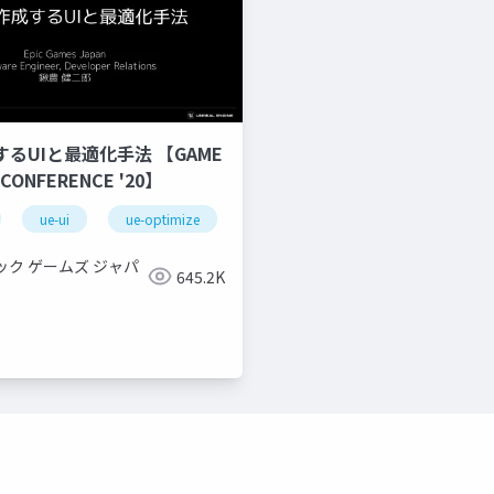
するUIと最適化手法 【GAME
 CONFERENCE '20】
ue-ui
ue-optimize
ック ゲームズ ジャパ
645.2K