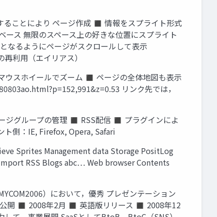
置することにより ページ作成 ◼ 情報をスプライト形式
タベース 無限のスペース上の好きな位置にスプライト
が中央となるようにページがスクロールして表示
 スプライトの再利用（エイリアス）
◼ マウスホイールでズーム ◼ ページの全体地図も表示
803ao.html?p=152,991&z=0.53 リンク先では，
ジグループの管理 ◼ RSS配信 ◼ プラグインによ
irefox, Opera, Safari
eve Sprites Management data Storage PositLog
s Import RSS Blogs abc… Web browser Contents
手の集い（MYCOM2006）において，優秀 プレゼンテーション
開 ◼ 2008年2月 ◼ 英語版リリース ◼ 2008年12
力して，事業展開 SaaSとしてBtoB，BtoC（SNS）