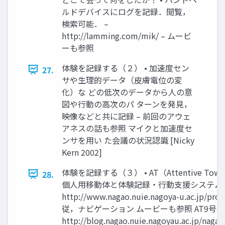
ルドデバイスにログを記録．閲覧，
検索可能． –
http://lamming.com/mik/ – ムービ
ーも参照
体験を記録する（２） • 加速度セン
27.
サや生理的データ（皮膚電位の変
化）な どの低次のデータから人の意
図や行動の高次のパ ターンを発見，
映像などと共に記録 – 前回のアウェ
アネスの話も参照 マイクと加速度セ
ンサを用い た会議の状況認識 [Nicky
Kern 2002]
体験を記録する（３） • AT（Attentive Townvehi
28.
個人用移動体と体験記録・行動支援システム
http://www.nagao.nuie.nagoya-u.ac.jp
従，ナビゲーション ムービーも参照 AT9号
http://blog.nagao.nuie.nagoyau.ac.jp/nagao