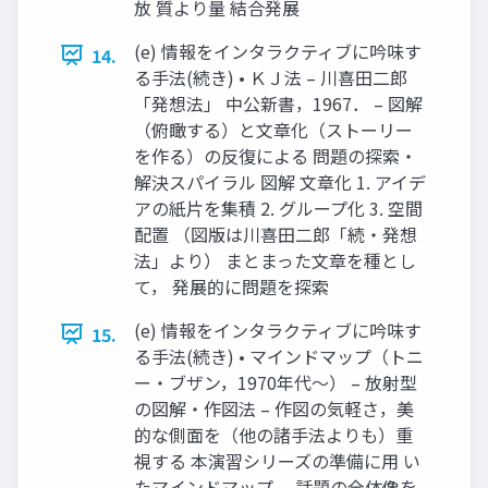
放 質より量 結合発展
(e) 情報をインタラクティブに吟味す
14.
る手法(続き) • ＫＪ法 – 川喜田二郎
「発想法」 中公新書，1967． – 図解
（俯瞰する）と文章化（ストーリー
を作る）の反復による 問題の探索・
解決スパイラル 図解 文章化 1. アイデ
アの紙片を集積 2. グループ化 3. 空間
配置 （図版は川喜田二郎「続・発想
法」より） まとまった文章を種とし
て， 発展的に問題を探索
(e) 情報をインタラクティブに吟味す
15.
る手法(続き) • マインドマップ（トニ
ー・ブザン，1970年代～） – 放射型
の図解・作図法 – 作図の気軽さ，美
的な側面を（他の諸手法よりも）重
視する 本演習シリーズの準備に用 い
たマインドマップ． 話題の全体像を