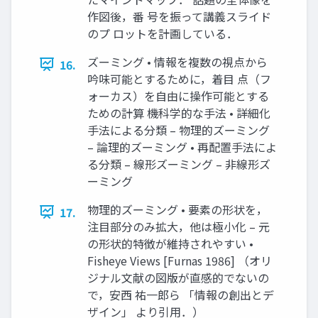
作図後，番 号を振って講義スライド
のプ ロットを計画している．
ズーミング • 情報を複数の視点から
16.
吟味可能とするために，着目 点（フ
ォーカス）を自由に操作可能とする
ための計算 機科学的な手法 • 詳細化
手法による分類 – 物理的ズーミング
– 論理的ズーミング • 再配置手法によ
る分類 – 線形ズーミング – 非線形ズ
ーミング
物理的ズーミング • 要素の形状を，
17.
注目部分のみ拡大，他は極小化 – 元
の形状的特徴が維持されやすい •
Fisheye Views [Furnas 1986] （オリ
ジナル文献の図版が直感的でないの
で，安西 祐一郎ら 「情報の創出とデ
ザイン」 より引用．）