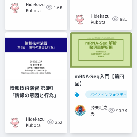
Hidekazu
1.6K
Kubota
Hidekazu
881
Kubota
mRNA-Seq入門【第四
回】
情報技術演習 第8回
「情報の意図と行為」
バイオインフォマティクス
膝栗毛之
90.7K
男
Hidekazu
352
Kubota