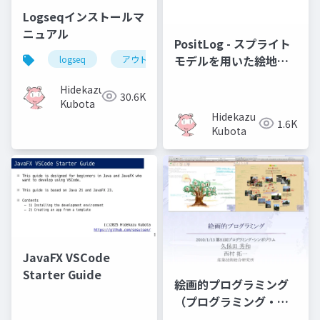
Logseqインストールマ
ニュアル
PositLog - スプライト
モデルを用いた絵地図
logseq
アウトライナー
デジタルノート
型のWebコンテンツ構
Hidekazu
築システム -
30.6K
Kubota
Hidekazu
1.6K
Kubota
JavaFX VSCode
Starter Guide
絵画的プログラミング
（プログラミング・シ
ンポジウム2010）