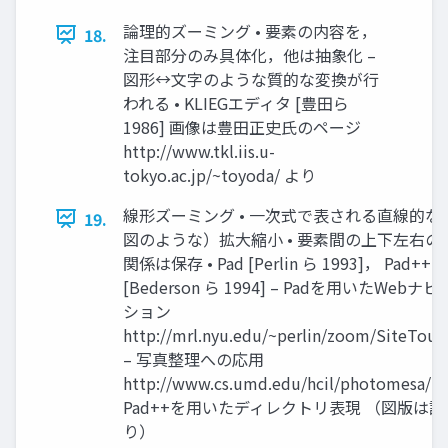
論理的ズーミング • 要素の内容を，
18.
注目部分のみ具体化，他は抽象化 –
図形↔文字のような質的な変換が行
われる • KLIEGエディタ [豊田ら
1986] 画像は豊田正史氏のページ
http://www.tkl.iis.u-
tokyo.ac.jp/~toyoda/ より
線形ズーミング • 一次式で表される直線的な
19.
図のような）拡大縮小 • 要素間の上下左右の
関係は保存 • Pad [Perlin ら 1993]， Pad++
[Bederson ら 1994] – Padを用いたWebナ
ション
http://mrl.nyu.edu/~perlin/zoom/SiteTour
– 写真整理への応用
http://www.cs.umd.edu/hcil/photomesa/
Pad++を用いたディレクトリ表現 （図版は
り）