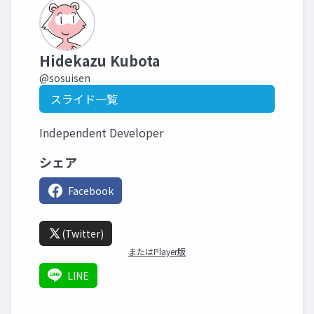
Hidekazu Kubota
@sosuisen
スライド一覧
Independent Developer
シェア
Facebook
(Twitter)
またはPlayer版
LINE