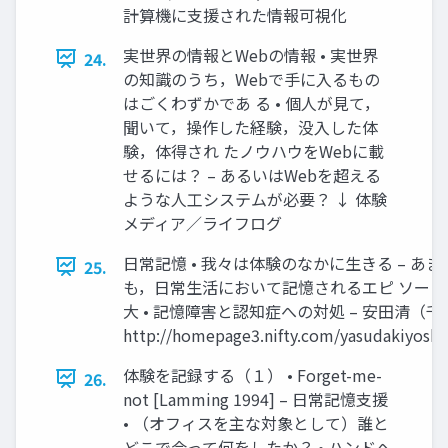
計算機に支援された情報可視化
実世界の情報とWebの情報 • 実世界
24.
の知識のうち，Webで手に入るもの
はごくわずかであ る • 個人が見て，
聞いて，操作した経験，没入した体
験，体得され たノウハウをWebに載
せるには？ – あるいはWebを超える
ような人工システムが必要？ ↓ 体験
メディア／ライフログ
日常記憶 • 我々は体験のなかに生きる – 
25.
も，日常生活において記憶されるエピ ソー
大 • 記憶障害と認知症への対処 – 安田清（千葉
http://homepage3.nifty.com/yasudakiyoshi
体験を記録する（１） • Forget-me-
26.
not [Lamming 1994] – 日常記憶支援
• （オフィスを主な対象として）誰と
どこで会って何をしたか？ • ハンドヘ