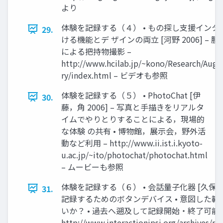
より
体験を記録する（４） • もの探し支援インタ
29.
ける機能とデ ザインの両立 [河野 2006] –
による把持物撮影 –
http://www.hcilab.jp/~kono/Research/Au
ry/index.html – ビデオも参照
体験を記録する（５） • PhotoChat [伊
30.
藤，角 2006] – 写真と手描きをリアルタ
イムでやりとりすることによる，現場的
な体験 の共有 • 博物館，展示会，野外活
動など利用 – http://www.ii.ist.i.kyoto-
u.ac.jp/~ito/photochat/photochat.html
– ムービーも参照
体験を記録する（６） • 会話量子化器 [久保田，
31.
記録するためのボタンデバイス • 意図した
いか？ • 過去へ遡及して記録開始・終了可能 
http://www.interactionipsj.org/archives/p