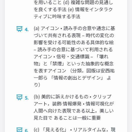
を用いること (d) 複雑な問題の見通し
を良くする手法 (e) 情報をインタラク
ティブに吟味する手法
(a) アイコン • 読み手の合意や通念に基
4.
づいて共有される表現 – 時代の変化の
影響を受ける可能性のある具体的な絵
– 読み手の合意に基づいて利用される
アイコン • 信号・交通標識 – 「壊れ
物」と「禁煙」といった抽象的な概念
を表すアイコン （分類，図版は安西祐
一郎ら 「情報の創出とデザイン」 よ
り）
(b) 美的に訴えかけるもの • クリップ
5.
アート，装飾 情報爆発 • 情報可視化が
人間へ向けた表現である以上，美しい
見た目で あることは一般に重要
(c) 「見える化」 • リアルタイムな，現
6.