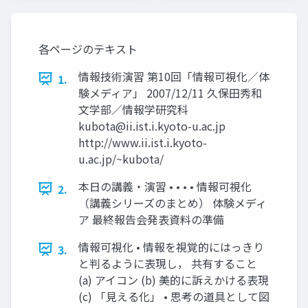
各ページのテキスト
情報技術演習 第10回「情報可視化／体
1.
験メディア」 2007/12/11 久保田秀和
文学部／情報学研究科
kubota@ii.ist.i.kyoto-u.ac.jp
http://www.ii.ist.i.kyoto-
u.ac.jp/~kubota/
本日の講義・演習 • • • • 情報可視化
2.
（講義シリーズのまとめ） 体験メディ
ア 最終報告会発表資料の準備
情報可視化 • 情報を視覚的にはっきり
3.
と判るように表現し， 共有すること
(a) アイコン (b) 美的に訴えかける表現
(c) 「見える化」 • 思考の道具として図