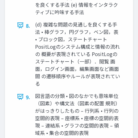
を良くする手法 (e) 情報をインタラク
ティブに吟味する手法
(d) 複雑な問題の見通しを良くする手
8.
法 • 棒グラフ，円グラフ，ベン図，表
• ブロック図，ステートチャート
PositLogのシステム構成と情報の流れ
の 概要が表現されている PositLogの
ステートチャート（一部）．閲覧 画
面，ログイン画面，編集画面など画面
間 の遷移順序やルールが表現されてい
る
図言語の分類 • 図のなかでも意味単位
9.
（図素）や構文法（図素の配置 規則）
がはっきりしたもの – 行列系 • 行列の
空間的表現 – 座標系 • 座標の空間的表
現 – 連結系 • グラフの空間的表現 – 領
域系 • 集合の空間的表現