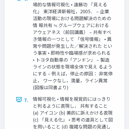
場的な情報可視化 • 遠藤功 「見える
化」 東洋経済新報社，2005． – 企業
活動の現場における問題解決のための
情 報共有 ≒ グループウェアにおける
アウェアネス（前回講義） – 共有すべ
き情報の一つとして 「信号情報」 • 異
常や問題が発生した／解決された とい
う事実 • 即時性や臨場感が求められる
• トヨタ自動車の「アンドン」 – 製造
ラインの状態を現場全体で見え るよう
にする – 例えば，停止の原因： 非常停
止， ワークなし，満量，ライン異常
(図版は同書より)
情報可視化 • 情報を視覚的にはっきり
7.
と判るように表現し， 共有すること
(a) アイコン (b) 美的に訴えかける表現
(c) 「見える化」 • 思考の道具として図
を用いること (d) 複雑な問題の見通し