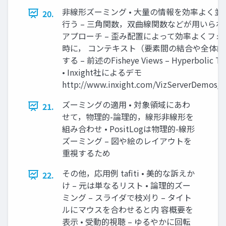
非線形ズーミング • 大量の情報を効率よく
20.
行う – 三角関数，双曲線関数などが用いられる • Fo
アプローチ – 歪み配置によって効率よくフ
時に， コンテキスト（要素間の結合や全体
する – 前述のFisheye Views – Hyperbolic Tr
• Inxight社によるデモ
http://www.inxight.com/VizServerDemos/d
ズーミングの適用 • 対象領域にあわ
21.
せて，物理的-論理的，線形非線形を
組み合わせ • PositLogは物理的-線形
ズーミング – 図や絵のレイアウトを
重視するため
その他，応用例 tafiti • 美的な訴えか
22.
け – 元は単なるリスト • 論理的ズー
ミング – スライダで枝刈り – タイト
ルにマウスを合わせると内 容概要を
表示 • 受動的視聴 – ゆるやかに回転