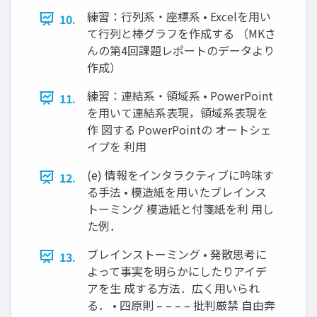
練習：行列系・座標系 • Excelを用い
10.
て行列と棒グラフを作成する （MKさ
んの第4回課題レポートのデータより
作成）
練習：連結系・領域系 • PowerPoint
11.
を用いて連結系表現，領域系表現を
作 図する PowerPointの オートシェ
イプを 利用
(e) 情報をインタラクティブに吟味す
12.
る手法 • 模造紙を用いたブレインス
トーミング 模造紙と付箋紙を利 用し
た例．
ブレインストーミング • 発散思考に
13.
よって事実を明らかにしたりアイデ
アを生 成する方法．広く用いられ
る． • 四原則 – – – – 批判厳禁 自由奔