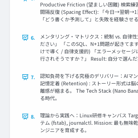
Productive Friction (望ましい困難) 検索
間隔反復 (Spacing Effect): 「今日→翌朝→1
「どう書くか予測して」と失敗を経験させる（理解の深さ
メンタリング・マトリクス：統制 vs. 自律性支援 Co
6.
ださい」 「このSQL、N+1問題が起きてます。 
けで導く / 自律支援的) 「エラーメッセ
行されそうですか？」 Result: 自分で
認知負荷を下げる究極のデリバリー：AIマンガ Tex
7.
記憶定着 (Retention) : ストーリー
離感が縮まる。 The Tech Stack (Nano
る時代。
理論から実践へ：Linux研修キャンバス Target Ca
8.
テム (fstab), journalctl. Mi
ンジニアを育成する。