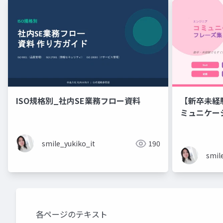
ISO規格別_社内SE業務フロー資料
【新卒未経
ミュニケーション フレーズ
ニアのため
ズ集
smile_yukiko_it
190
smil
各ページのテキスト