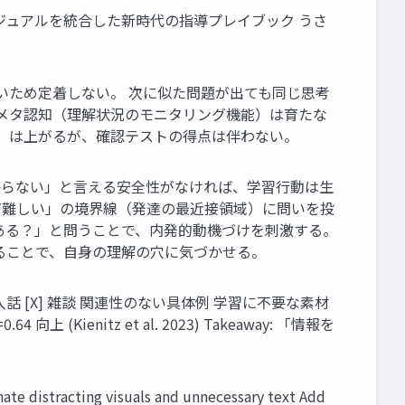
ビジュアルを統合した新時代の指導プレイブック うさ
いため定着しない。 次に似た問題が出ても同じ思考
、メタ認知（理解状況のモニタリング機能）は育たな
感）は上がるが、確認テストの得点は伴わない。
9) 「わからない」と言える安全性がなければ、学習行動は生
でできる」と「まだ難しい」の境界線（発達の最近接領域）に問いを投
んな方法がある？」と問うことで、内発的動機づけを刺激する。
」と説明させることで、自身の理解の穴に気づかせる。
飾画像 長い導入話 [X] 雑談 関連性のない具体例 学習に不要な素材
(Kienitz et al. 2023) Takeaway: 「情報を
ng visuals and unnecessary text Add