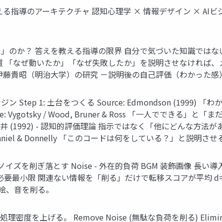
る指導のアーキテクチャ 認知心理学 × 情報デザイン × AI
」のか？ 答えを教える指導の限界 自分で気づいた知識ではな
置 「なぜ動いたか」「なぜ失敗したか」を説明させなければ
伊藤貴昭（明治大学）の研究 －説明後の自己評価（わかった
tep 1: 土台をつくる Source: Edmondson (199
ce: Vygotsky / Wood, Bruner & Ross 「一人
rce: 碓井 (1992) - 認知的評価理論 指示ではなく「他にど
 / McDaniel & Donnelly 「このコードは何をしている？
 Principle : ノイズを削ぎ落とす Noise - 外在的負荷 BGM 装
 - 必要最小限 関連ない情報を「削る」だけで転移スコアが平均 d=0.64 向上 
絵、音を削る。
 Remove Noise (無駄な負荷を削る) Eliminate distracti