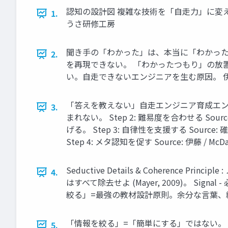
認知の設計図 複雑な技術を「自走力」に変え
1.
うさ研修工房
聞き手の「わかった」は、本当に「わかった
2.
を再現できない。 「わかったつもり」の放
い。自走できないエンジニアを生む原因。 
「答えを教えない」自走エンジニア育成エンジン S
3.
まれない。 Step 2: 難易度を合わせる Sour
げる。 Step 3: 自律性を支援する Sou
Step 4: メタ認知を促す Source: 伊藤
Seductive Details & Coherence
4.
はすべて除去せよ (Mayer, 2009)。 Signal
絞る」=最強の教材設計原則。余分な言葉、
「情報を絞る」=「簡単にする」ではない。 処理密度を上げる。
5.