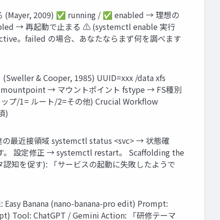
2009) ✅ running / ✅ enabled → 理想の
bled → 再起動で止まる ⚠️ (systemctl enable 実行
d ≠ inactive。failed の場合、あなたならまず何を調べます
 & Cooper, 1985) UUID=xxx /data xfs
り安全) mountpoint → マウントポイント fstype → FS種別
プ/1= ルート/2=その他) Crucial Workflow
須)
近接領域 systemctl status <svc> → 状態確
正 → systemctl restart。 Scaffolding the
 Good (メタ認知を促す): 「サービスの起動に失敗したようで
Banana (nano-banana-pro edit) Prompt:
 ChatGPT / Gemini Action: 「研修テーマ