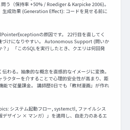
（保持率 +50% / Roediger & Karpicke 2006)。
。 生成効果 (Generation Effect): コードを見せる前に
lPointerExceptionの原因です。 22行目を直してく
になりやすい。 Autonomous Support (問いか
か？」 「このSQLを実行したとき、クエリは何回発
: 文章の3倍速く伝わる。抽象的な概念を直感的なイメージに変換。
) : キャラクターを介することで心理的安全性が高まり、距
。Chrome拡張機能で従量課金。 講師歴0日でも「教材漫画」が作れ
opics: システム起動フロー, systemctl, ファイルシス
理学 × 情報デザイン × マンガ）」を適用し、自走力のあるエ