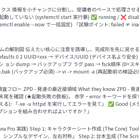
トリクス 情報を小チャンクに分割し、受講者のペースで処理させる (Mayer, 
動していない (systemctl start 実行要) ✅ running / ❌ disa
systemctl enable --now で一括設定) 「試験ポイント: faile
tab 6カラムの解剖図 伝えたい核心に注意を誘導し、完成形を先に見せる (Sweller
t xfs defaults 0 2 UUID=xxx → デバイス/UUID (デバイス名よ
シ ョン dump → バックアップフ ラグ pass → fsck順序 (0=スキッ
c/fstab.bak (バックアップ必須) -> vi -> mount -a (再起動前の検証必
ロー ZPD - 発達の最近接領域 What they know ZPD - 発達の最
細ログの末尾を確認 (★起動失敗の鉄板)。 赤字・error キーワードを探す。 設定修
d (答えを教える): 「-xe -u httpd を実行してエラーを見て」 ✅
プションを組み合わせればよいですか？」
 実践) Step 1: キャラクターシート作成 (The Core) Tool: Easy 
イン、左右対称」 Step 2: 台本生成 (The Script) Tool: