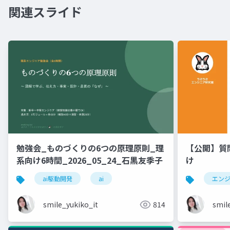
関連スライド
勉強会_ものづくりの6つの原理原則_理
【公開】質
系向け6時間_2026_05_24_石黒友季子
け
ai駆動開発
ai
エン
smile_yukiko_it
814
smil