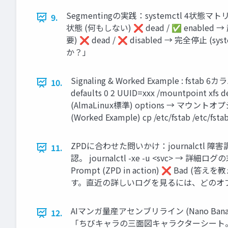
Segmentingの実践：systemctl 4状態マ
9.
状態 (何もしない) ❌ dead / ✅ enabled → 起
要) ❌ dead / ❌ disabled → 完全停止 (
か？」
Signaling & Worked Example : fs
10.
defaults 0 2 UUID=xxx /mountpoin
(AlmaLinux標準) options → マウントオプ
(Worked Example) cp /etc/fstab /et
ZPDに合わせた問いかけ：journalctl 障害調査フ
11.
認。 journalctl -xe -u <svc> → 詳
Prompt (ZPD in action) ❌ Ba
す。直近の詳しいログを見るには、どのオ
AIマンガ量産アセンブリライン (Nano Banana Pro
12.
「ちびキャラの三面図キャラクターシート。シンプルなデザ