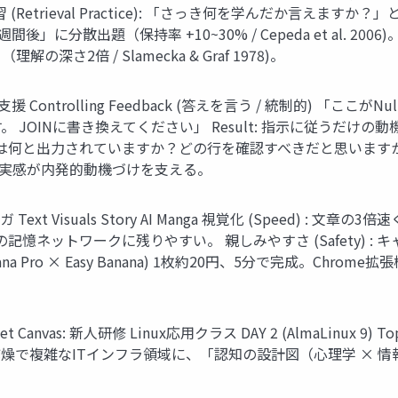
練習 (Retrieval Practice): 「さっき何を学んだか言えますか？」と問う
週間後」に分散出題（保持率 +10~30% / Cepeda et al. 2006)
2倍 / Slamecka & Graf 1978)。
ntrolling Feedback (答えを言う / 統制的) 「ここがNul
JOINに書き換えてください」 Result: 指示に従うだけの動機づけ
ージは何と出力されていますか？どの行を確認すべきだと思います
選んだ実感が内発的動機づけを支える。
t Visuals Story AI Manga 視覚化 (Speed) 
形式は脳の記憶ネットワークに残りやすい。 親しみやすさ (Safety
 Banana Pro × Easy Banana) 1枚約20円、5分で完成
nvas: 新人研修 Linux応用クラス DAY 2 (AlmaLinux 9) T
ssion: 最も無味乾燥で複雑なITインフラ領域に、「認知の設計図（心