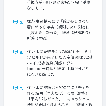
重視点が不明 • 形が未指定 • 完了基準
なし して」
柱② 事実 情報には『確からしさの階
5.
層』がある 事実（観測した） 測定値
（数えた・計った） 推測（根拠あり）
所感（主観）
柱② 事実 報告を4つの箱に仕分ける 事
6.
実 ビルドが完了した 測定値 処理 3.2秒
/ 28件成功 推測 所感 ログに
timeout→遅延と推 定 手順が分かり
にくいと感 じた
柱② 事実 結果と考察の間に『壁』を
7.
作る 結果（事実だけ） 考察（解釈）
「平均3.2秒だった」 「キャッシュ未
使用が要因と考えられる」 （数値・観