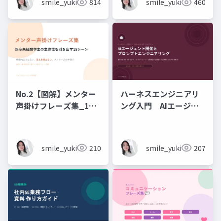
smile_yukiko_it
814
smile_yukiko_it
460
No.2【図解】メンター
ハーネスエンジニアリ
声掛けフレーズ集_18
ング入門 AIエージェ
シーン
ント開発×プロンプト_
実務編
smile_yukiko_it
210
smile_yukiko_it
207