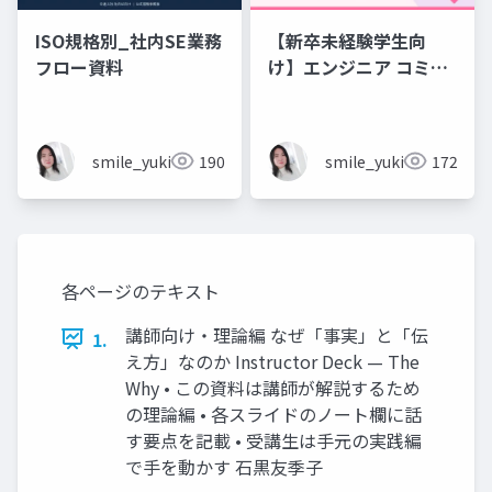
ISO規格別_社内SE業務
【新卒未経験学生向
フロー資料
け】エンジニア コミュ
ニケーション フレーズ
集 💬エンジニアのため
のコミュニケーション
smile_yukiko_it
190
smile_yukiko_it
172
フレーズ集
各ページのテキスト
講師向け・理論編 なぜ「事実」と「伝
1.
え方」なのか Instructor Deck — The
Why • この資料は講師が解説するため
の理論編 • 各スライドのノート欄に話
す要点を記載 • 受講生は手元の実践編
で手を動かす 石黒友季子