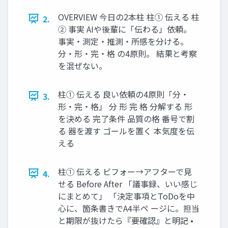
OVERVIEW 今日の2本柱 柱① 伝える 柱
2.
② 事実 AIや後輩に「伝わる」依頼。
事実・測定・推測・所感を分ける。
分・形・完・格 の4原則。 結果と考察
を混ぜない。
柱① 伝える 良い依頼の4原則「分・
3.
形・完・格」 分 形 完 格 分解する 形
を決める 完了条件 品質の格 番号で割
る 器を渡す ゴールを置く 本気度を伝
える
柱① 伝える ビフォー→アフターで見
4.
せる Before After 「議事録、いい感じ
にまとめて」 「決定事項とToDoを中
心に、箇条書きでA4半ペ ージに。担当
と期限が抜けたら『要確認』と明記 •