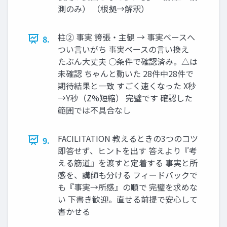
測のみ） （根拠→解釈）
柱② 事実 誇張・主観 → 事実ベースへ
8.
つい言いがち 事実ベースの言い換え
たぶん大丈夫 ○条件で確認済み。△は
未確認 ちゃんと動いた 28件中28件で
期待結果と一致 すごく速くなった X秒
→Y秒（Z%短縮） 完璧です 確認した
範囲では不具合なし
FACILITATION 教えるときの3つのコツ
9.
即答せず、ヒントを出す 答えより『考
える筋道』を渡すと定着する 事実と所
感を、講師も分ける フィードバックで
も『事実→所感』の順で 完璧を求めな
い 下書き歓迎。直せる前提で安心して
書かせる