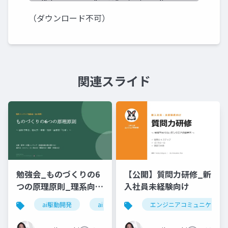
（ダウンロード不可）
関連スライド
勉強会_ものづくりの6
【公開】質問力研修_新
つの原理原則_理系向け
入社員未経験向け
6時間_2026_05_24_
ai駆動開発
ai
エンジニアコミュニケーシ
石黒友季子