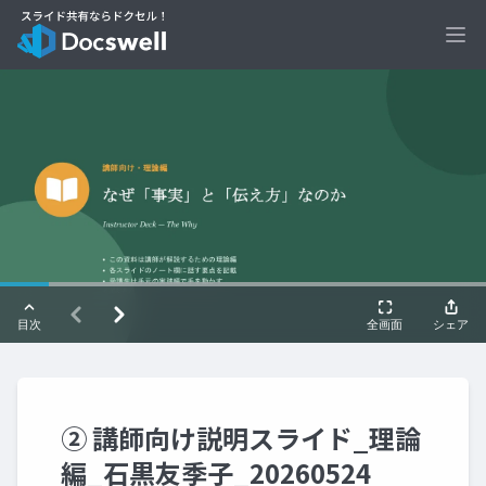
Ope
② 講師向け説明スライド_理論
編_石黒友季子_20260524