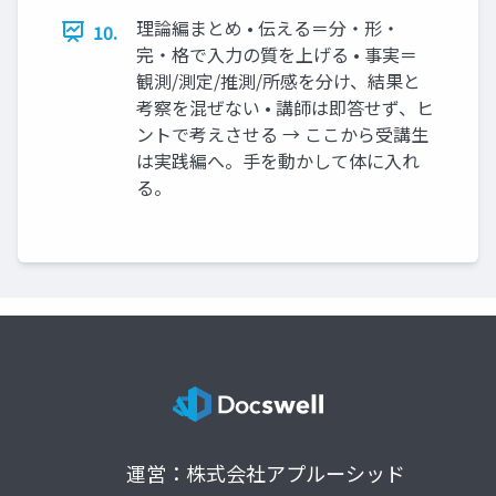
理論編まとめ • 伝える＝分・形・
10.
完・格で入力の質を上げる • 事実＝
観測/測定/推測/所感を分け、結果と
考察を混ぜない • 講師は即答せず、ヒ
ントで考えさせる → ここから受講生
は実践編へ。手を動かして体に入れ
る。
運営：株式会社アプルーシッド