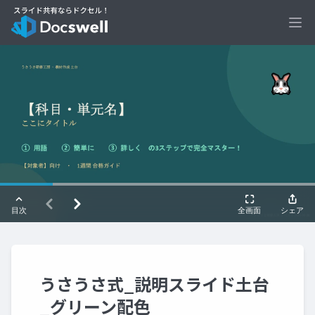
Ope
うさうさ式_説明スライド土台
_グリーン配色