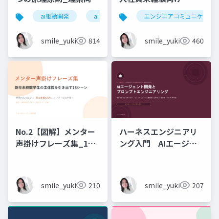
6時間_2026_05_24_
ai駆動開発
ai
エンジニアコミュニケーシ
石黒友季子
smile_yukiko_it
814
smile_yukiko_it
460
No.2【図解】メンター
ハーネスエンジニアリ
声掛けフレーズ集_18
ング入門 AIエージェ
シーン
ント開発×プロンプト_
実務編
smile_yukiko_it
210
smile_yukiko_it
207