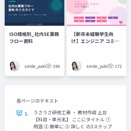
ISO規格別_社内SE業務
【新卒未経験学生向
フロー資料
け】エンジニア コミュ
ニケーション フレーズ
集 💬エンジニアのため
のコミュニケーション
smile_yukiko_it
190
smile_yukiko_it
172
フレーズ集
各ページのテキスト
うさうさ研修工房 ・ 教材作成 土台
1.
【科目・単元名】 ここにタイトル ①
用語 ② 簡単に ③ 詳しく の3ステップ