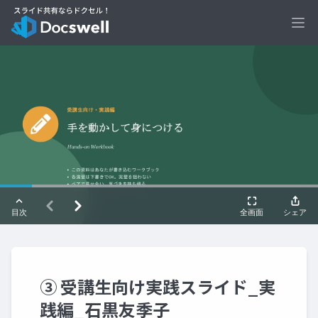
Ope
③ 受講生向け実践スライド_実
践編_石黒友季子