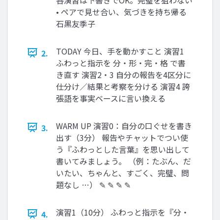
• ペアで見せ合い、気づきを持ち帰る
石黒友季子
TODAY 今日、手を動かすこと 演習1
2.
ふわっと指示を 分・形・完・格 で書
き直す 演習2・3 自分の報告を4区分に
仕分け／結果と考察を分ける 演習4 誇
張語を事実ベースに言い換える
WARM UP 演習0：自分の口ぐせを書き
3.
出す（3分） 報告やチャットでつい使
う『ふわっとした言葉』を思い出して
書いてみましょう。 （例：たぶん、だ
いたい、ちゃんと、すごく、完璧、問
題なし …） ✎ ✎ ✎ ✎
演習1（10分） ふわっと指示を『分・
4.