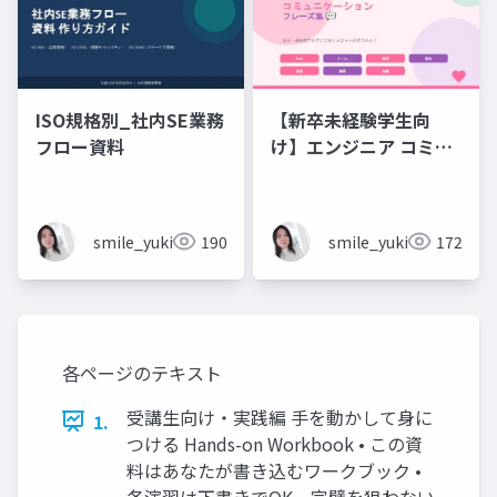
ISO規格別_社内SE業務
【新卒未経験学生向
フロー資料
け】エンジニア コミュ
ニケーション フレーズ
集 💬エンジニアのため
のコミュニケーション
smile_yukiko_it
190
smile_yukiko_it
172
フレーズ集
各ページのテキスト
受講生向け・実践編 手を動かして身に
1.
つける Hands-on Workbook • この資
料はあなたが書き込むワークブック •
各演習は下書きでOK。完璧を狙わない