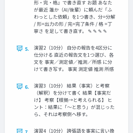
形・完・格』で書き直す お題 あなた
が最近 誰か（AI/後輩）に頼んだ「ふ
わっとした依頼」を1つ書き、分=分解
/ 形=出力の形 / 完=完了条件 / 格 =丁
寧さ を足して書き直す。 ✎ ✎ ✎ ✎
演習2（10分） 自分の報告を4区分に
5.
仕分ける 直近の報告文を1つ選び、各
文を 事実／測定値／推測／所感 に分
けて書き写す。 事実 測定値 推測 所感
演習3（10分） 結果（事実）と考察
6.
（解釈）を分けて書く 結果【事実だ
け】 考察【根拠→と考えられる】 ヒ
ント：結果に「〜と思う」が混じった
ら、それは考察側へ移す。
演習4（10分） 誇張語を事実に言い換
7.