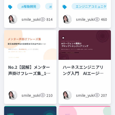
6時間_2026_05_24_
ai駆動開発
ai
エンジニアコミュニケーシ
石黒友季子
smile_yukiko_it
814
smile_yukiko_it
460
No.2【図解】メンター
ハーネスエンジニアリ
声掛けフレーズ集_18
ング入門 AIエージェ
シーン
ント開発×プロンプト_
実務編
smile_yukiko_it
210
smile_yukiko_it
207