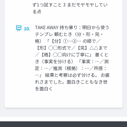
ず1つ試すこと 3 まだモヤモヤしてい
る点
TAKE AWAY 持ち帰り：明日から使う
10.
テンプレ 頼むとき（分・形・完・
格） 「【分】①…②… の順で／
【形】◯◯形式で／【完】△△まで
／【格】◯◯向けに丁寧に」 書くと
き（事実を分ける） 「事実：…／測
定：…／推測（根拠）：…／所感：
…」 結果と考察は必ず分ける。 お疲
れさまでした。面白きこともなき世
を面白く