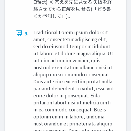
Effect) × 答えを先に見せる 失敗を経
験させてから正解を見 せる(「どう書
くか予測して」)。
Traditional Lorem ipsum dolor sit
9.
amet, consectetur adipiscing elit,
sed do eiusmod tempor incididunt
ut labore et dolore magna aliqua. Ut
uit eim ad minim veniam, quis
nostrud exercitation ullamco nisi ut
aliquip ex ea commodo consequat.
Duis aute riur exceritiin protat nulla
pariamt deberdent tn volut, esse vut
erure dolor in ponsequat. Eiila
pritanon labort nisi ut melicia umti
in ea commodo consequat. Buzis
optonin enim in labore, undoma
nust orandon et prmeteriata aliquip
erat consequat. Duis aute irure trille