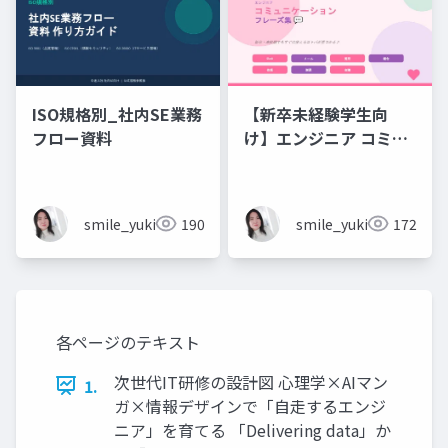
ISO規格別_社内SE業務
【新卒未経験学生向
フロー資料
け】エンジニア コミュ
ニケーション フレーズ
集 💬エンジニアのため
のコミュニケーション
smile_yukiko_it
190
smile_yukiko_it
172
フレーズ集
各ページのテキスト
次世代IT研修の設計図 心理学×AIマン
1.
ガ×情報デザインで「自走するエンジ
ニア」を育てる 「Delivering data」か