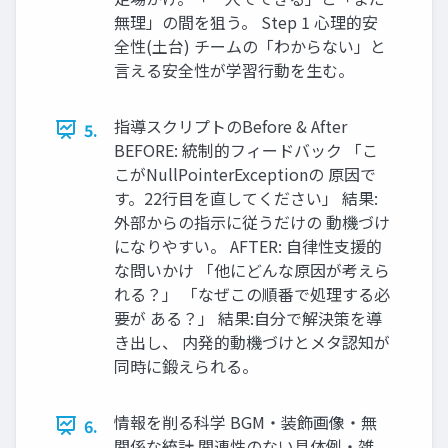
無理」の間を狙う。 Step 1 心理的安
全性(土台) チームの「わからない」と
言える安全性が学習行動を生む。
指導スクリプトのBefore & After
5.
BEFORE: 統制的フィードバック 「こ
こがNullPointerExceptionの 原因で
す。22行目を直してください」 結果:
外部からの指示に従うだけの 動機づけ
になりやすい。 AFTER: 自律性支援的
な問いかけ 「他にどんな原因が考えら
れる？」 「なぜこの順番で処理する必
要が ある？」 結果:自分で解決策を導
き出し、 内発的動機づけとメタ認知が
同時に鍛えられる。
情報を削る科学 BGM・装飾画像・無
6.
関係な統計 関連性のない具体例・雑