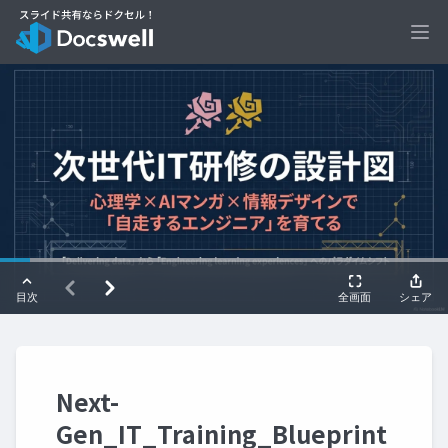
Ope
Next-
Gen_IT_Training_Blueprint