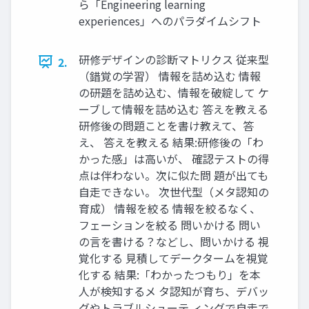
ら「Engineering learning
experiences」へのパラダイムシフト
研修デザインの診断マトリクス 従来型
2.
（錯覚の学習） 情報を詰め込む 情報
の研題を詰め込む、情報を破綻して ケ
ーブして情報を詰め込む 答えを教える
研修後の問題ことを書け教えて、答
え、 答えを教える 結果:研修後の「わ
かった感」は高いが、 確認テストの得
点は伴わない。次に似た問 題が出ても
自走できない。 次世代型（メタ認知の
育成） 情報を絞る 情報を絞るなく、
フェーションを絞る 問いかける 問い
の言を書ける？などし、問いかける 視
覚化する 見積してデークタームを視覚
化する 結果:「わかったつもり」を本
人が検知するメ タ認知が育ち、デバッ
グやトラブルシューテ ィングで自走で