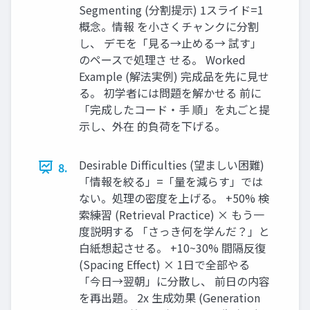
Segmenting (分割提示) 1スライド=1
概念。情報 を小さくチャンクに分割
し、 デモを「見る→止める→ 試す」
のペースで処理さ せる。 Worked
Example (解法実例) 完成品を先に見せ
る。 初学者には問題を解かせる 前に
「完成したコード・手 順」を丸ごと提
示し、外在 的負荷を下げる。
Desirable Difficulties (望ましい困難)
8.
「情報を絞る」=「量を減らす」では
ない。処理の密度を上げる。 +50% 検
索練習 (Retrieval Practice) × もう一
度説明する 「さっき何を学んだ？」と
白紙想起させる。 +10~30% 間隔反復
(Spacing Effect) × 1日で全部やる
「今日→翌朝」に分散し、 前日の内容
を再出題。 2x 生成効果 (Generation