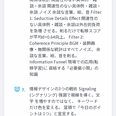
談・余談 関連性のない具体例・雑談・
余談 ノイズ 余談な言葉、絵、音 Filter
1: Seductive Details Effect 関連性の
ない具体例・雑談・余談は外在的負荷
を急増 させる。削るだけで転移スコア
が平均d=0.64向上。 Filter 2:
Coherence Principle BGM・装飾画
像・無関係な統計はすべてノイズ。 余
談な言葉、絵、音を削る。
Information Funnel 現場での応用(転
移学習)に 直結する「必要最小限」の
知識
情報デザインの3つの戦術 Signaling
7.
(シグナリング) 強調で視線を導く。文
字 を増やすのではなく、 キーワード
だけ色を変える。 冒頭で「今日のポイ
ントは 1つ」と宣言する。