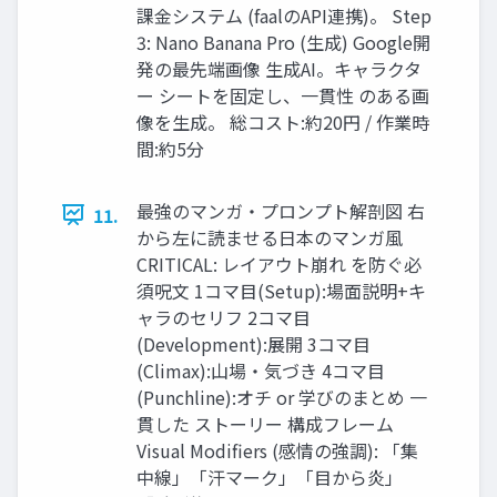
課金システム (faalのAPI連携)。 Step
3: Nano Banana Pro (生成) Google開
発の最先端画像 生成AI。キャラクタ
ー シートを固定し、一貫性 のある画
像を生成。 総コスト:約20円 / 作業時
間:約5分
最強のマンガ・プロンプト解剖図 右
11.
から左に読ませる日本のマンガ風
CRITICAL: レイアウト崩れ を防ぐ必
須呪文 1コマ目(Setup):場面説明+キ
ャラのセリフ 2コマ目
(Development):展開 3コマ目
(Climax):山場・気づき 4コマ目
(Punchline):オチ or 学びのまとめ 一
貫した ストーリー 構成フレーム
Visual Modifiers (感情の強調): 「集
中線」「汗マーク」「目から炎」