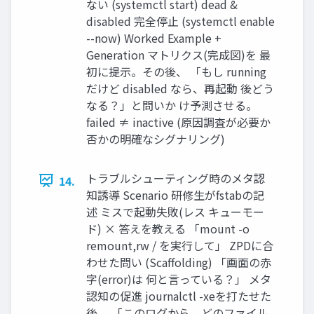
ない (systemctl start) dead &
disabled 完全停止 (systemctl enable
--now) Worked Example +
Generation マトリクス(完成図)を 最
初に提示。その後、 「もし running
だけど disabled なら、再起動 後どう
なる？」と問いか け予測させる。
failed ≠ inactive (原因調査が必要か
否かの明確なシグナリング)
トラブルシューティング時のメタ認
14.
知誘導 Scenario 研修生がfstabの記
述 ミスで起動失敗(レス キューモー
ド) × 答えを教える 「mount -o
remount,rw / を実行して」 ZPDに合
わせた問い (Scaffolding) 「画面の赤
字(error)は 何と言っている？」 メタ
認知の促進 journalctl -xeを打たせた
後、 「このログから、どのファイル