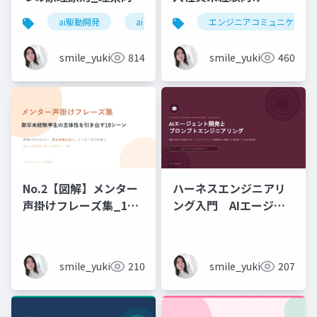
6時間_2026_05_24_
ai駆動開発
ai
エンジニアコミュニケーシ
石黒友季子
smile_yukiko_it
814
smile_yukiko_it
460
No.2【図解】メンター
ハーネスエンジニアリ
声掛けフレーズ集_18
ング入門 AIエージェ
シーン
ント開発×プロンプト_
実務編
smile_yukiko_it
210
smile_yukiko_it
207