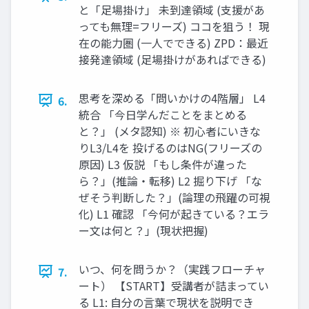
と「足場掛け」 未到達領域 (支援があ
っても無理=フリーズ) ココを狙う！ 現
在の能力圏 (一人でできる) ZPD：最近
接発達領域 (足場掛けがあればできる)
思考を深める「問いかけの4階層」 L4
6.
統合 「今日学んだことをまとめる
と？」 (メタ認知) ※ 初心者にいきな
りL3/L4を 投げるのはNG(フリーズの
原因) L3 仮説 「もし条件が違った
ら？」(推論・転移) L2 掘り下げ 「な
ぜそう判断した？」(論理の飛躍の可視
化) L1 確認 「今何が起きている？エラ
ー文は何と？」(現状把握)
いつ、何を問うか？（実践フローチャ
7.
ート） 【START】受講者が詰まってい
る L1: 自分の言葉で現状を説明でき