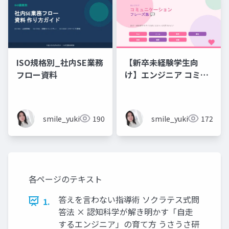
ISO規格別_社内SE業務
【新卒未経験学生向
フロー資料
け】エンジニア コミュ
ニケーション フレーズ
集 💬エンジニアのため
のコミュニケーション
smile_yukiko_it
190
smile_yukiko_it
172
フレーズ集
各ページのテキスト
答えを言わない指導術 ソクラテス式問
1.
答法 × 認知科学が解き明かす「自走
するエンジニア」の育て方 うさうさ研