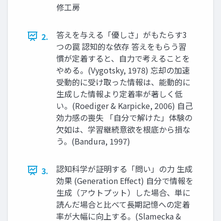
修工房
答えを与える「優しさ」がもたらす3
2.
つの罠 認知的な依存 答えをもらう習
慣が定着すると、自力で考えることを
やめる。(Vygotsky, 1978) 忘却の加速
受動的に受け取った情報は、能動的に
生成した情報より定着率が著しく低
い。(Roediger & Karpicke, 2006) 自己
効力感の喪失 「自分で解けた」体験の
欠如は、学習継続意欲を根底から損な
う。(Bandura, 1997)
認知科学が証明する「問い」の力 生成
3.
効果 (Generation Effect) 自分で情報を
生成（アウトプット）した場合、単に
読んだ場合と比べて長期記憶への定着
率が大幅に向上する。(Slamecka &