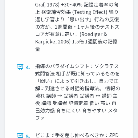
Graf, 1978) +30~40% 記憶定着率の向
上 検索練習効果 (Testing Effect) 繰り
返し学習より「思い出す」行為の反復
の方が、1週間後・1ヶ月後のテストス
コアが有意に高い。(Roediger &
Karpicke, 2006) 1.5倍 1週間後の記憶
量
指導のパラダイムシフト：ソクラテス
4.
式問答法 相手が既に知っているものを
「問い」によって引き出し、自力で正
解に到達させる対話的指導法。 情報の
流れ 講師 → 受講者 受講者 ↔ 講師 主
役 講師 受講者 記憶定着 低い 高い 自
己効力感 育ちにくい 育ちやすい メタ
ファー
どこまで手を差し伸べるべきか：ZPD
5.