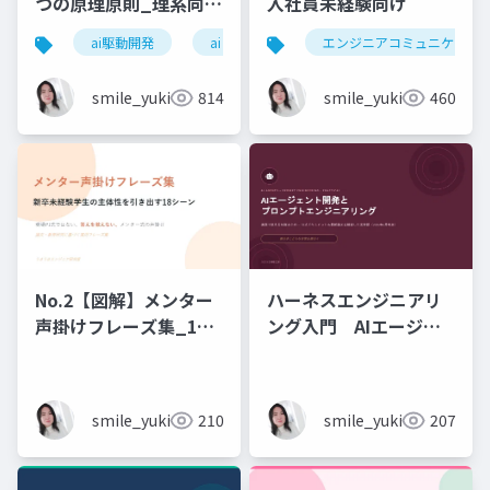
つの原理原則_理系向け
入社員未経験向け
6時間_2026_05_24_
ai駆動開発
ai
エンジニアコミュニケーシ
石黒友季子
smile_yukiko_it
814
smile_yukiko_it
460
No.2【図解】メンター
ハーネスエンジニアリ
声掛けフレーズ集_18
ング入門 AIエージェ
シーン
ント開発×プロンプト_
実務編
smile_yukiko_it
210
smile_yukiko_it
207