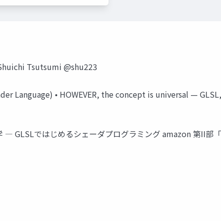
 Shuichi Tsutsumi @shu223
ader Language) • HOWEVER, the concept is universal — GLSL, 
― GLSLではじめるシェーダプログラミング amazon 第II