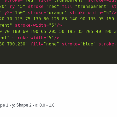
"
stroke
=
"red"
fill
=
"transparent"
stroke-widt
20"
ry
=
"5"
stroke
=
"red"
fill
=
"transparent"
st
"
y2
=
"150"
stroke
=
"orange"
stroke-width
=
"5"
/>
20 70 115 75 130 80 125 85 140 90 135 95 150 
rent"
stroke-width
=
"5"
/>
0 70 180 60 190 65 205 50 195 35 205 40 190 3
ent"
stroke-width
=
"5"
/>
30 T90,230"
fill
=
"none"
stroke
=
"blue"
stroke-
e 1 • y: Shape 2 • a: 0.0 - 1.0