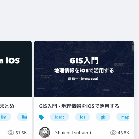
状まとめ
GIS入門 - 地理情報をiOSで活用する
llm
llama.cpp
iosdc
ios
gis
mapbox
51.6K
Shuichi Tsutsumi
43.8K