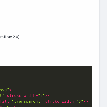
ation: 2.0)
svg"
>
t"
stroke-width
=
"5"
/>
fill
=
"transparent"
stroke-width
=
"5"
/>