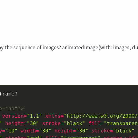
lay the sequence of images? animatedImage(with: images, dur
rame?

e="no"?>
version
=
"1.1"
xmlns
=
"http://www.w3.org/2000/
"
height
=
"30"
stroke
=
"black"
fill
=
"transparen
y
=
"10"
width
=
"30"
height
=
"30"
stroke
=
"black"