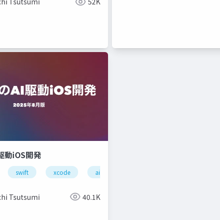
chi Tsutsumi
52K
駆動iOS開発
swift
xcode
ai
claudecode
chi Tsutsumi
40.1K