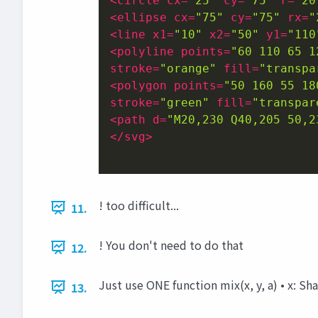
<
circle
cx
=
"25"
cy
=
"75"
r
=
"20
<
ellipse
cx
=
"75"
cy
=
"75"
rx
=
"
<
line
x1
=
"10"
x2
=
"50"
y1
=
"110
<
polyline
points
=
"60 110 65 1
stroke
=
"orange"
fill
=
"transpa
<
polygon
points
=
"50 160 55 18
stroke
=
"green"
fill
=
"transpar
<
path
d
=
"M20,230 Q40,205 50,2
</
svg
>
! too difficult...
11.
! You don't need to do that
12.
Just use ONE function mix(x, y, a) • x: Shap
13.