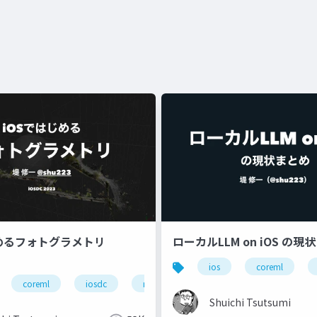
じめるフォトグラメトリ
ローカルLLM on iOS の現
ios
coreml
coreml
iosdc
ml
photogrammetry
Shuichi Tsutsumi