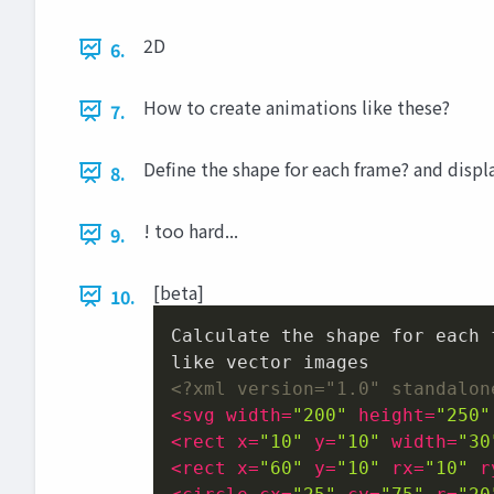
2D
6.
How to create animations like these?
7.
Define the shape for each frame? and disp
8.
! too hard...
9.
[beta]
10.
Calculate the shape for each f
<?xml version="1.0" standalon
<
svg
width
=
"200"
height
=
"250"
<
rect
x
=
"10"
y
=
"10"
width
=
"30
<
rect
x
=
"60"
y
=
"10"
rx
=
"10"
r