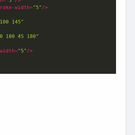
h
=
"5"
/>
roke-width
=
"5"
/>
100 145"
0 180 45 180"
width
=
"5"
/>