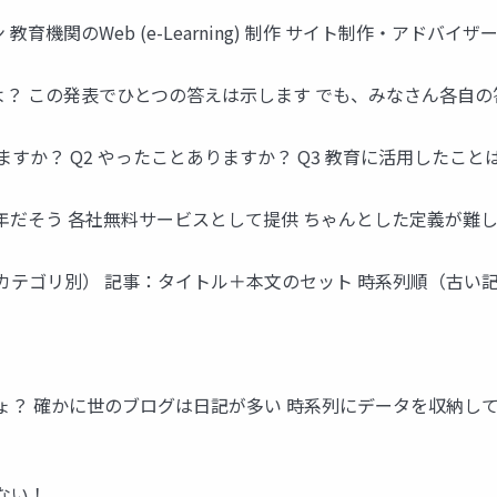
教育機関のWeb (e-Learning) 制作 サイト制作・アドバイ
よ？ この発表でひとつの答えは示します でも、みなさん各自の
ますか？ Q2 やったことありますか？ Q3 教育に活用したこと
元年だそう 各社無料サービスとして提供 ちゃんとした定義が難
・カテゴリ別） 記事：タイトル＋本文のセット 時系列順（古い
ょ？ 確かに世のブログは日記が多い 時系列にデータを収納し
ない！