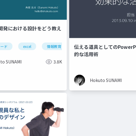
開発における設計をどう教え
伝える道具としてのPowerP
コード
excel
情報教育
appsheet
glide
的な活用術
to SUNAMI
3.8K
Hokuto SUNAMI