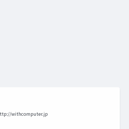
ttp://withcomputer.jp