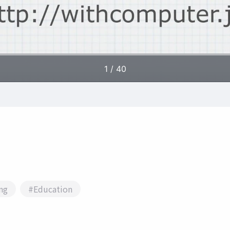
ng
#Education