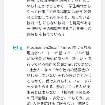
理由①: 技術が好き 趣味でずっと見つ
められるかはともかく… 学生時代から
やって仕事にできる程度には好き 勉強
会に参加して話を聞くと、知っている
技術でも 知らない技術でも発見がある
→ 技術やその知識を得ることを楽しむ
気持ち を持てている 7
#techramen25conf #miso 続けられる
8.
理由②: ハードルが低い ハードルが低
い勉強会 が身近にあった - 新しい・流
行っている技術の発表がmustではない
- 社会人になってから社内の勉強会の
話しかしていない それが良いことかは
ともかく、受け入れられて フィードバ
ックをもらえる - 参加している人が技
術者とは限らない - 「技術好きのため
の円卓会議」 - 多分どこでもそう。交
流=人脈を広げるに限らない - 懇親会