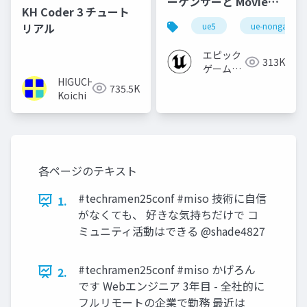
ーケンサーと Movie
KH Coder 3 チュート
Render Queue の使い
リアル
ue5
ue-nongame
方【Cinematic Dive
2023】
エピック
313K
ゲームズ
HIGUCHI
ジャパン
735.5K
Koichi
各ページのテキスト
#techramen25conf #miso 技術に自信
1.
がなくても、 好きな気持ちだけで コ
ミュニティ活動はできる @shade4827
#techramen25conf #miso かげろん
2.
です Webエンジニア 3年目 - 全社的に
フルリモートの企業で勤務 最近は