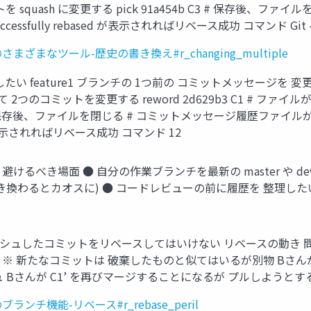
squash に変更する pick 91a454b C3 # 保存後
sfully rebased が表示されればリベース成功 コマンド Git 
2/Git-のさまざまなツール-歴史の書き換え#r_changing_multiple
たい feature1 ブランチの 1つ前の コミットメッセージを 変更する流れ C0 
トを含めて 2つのコミットを変更する reword 2d629b3 C1 
fc4 C2 # 保存後、ファイルを閉じる # コミットメッセージ履
ed が表示されればリベース成功 コマンド 12
場面 避けるべき場面 ● 自分の作業ブランチを最新の master や 
き換わるとカオスに) ● コードレビューの前に履歴を 整理した
リにプッシュしたコミットをリベースしてはいけない リベースの動き 
 新たなコミットは 破棄したものと似てはいるが別物 Bさんが 
ュ Bさんが C1’ を再びマージすることになるが プルしようとする
/Git-のブランチ機能-リベース#r_rebase_peril