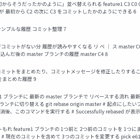
うだったかのように」並べ替えられる feature1 C3 C0 C1 C2 fea
 最初から C2 の次に C3 をコミットしたかのようにできる 6
る シンプルな履歴 コミット整理 7
コミットがない分 履歴が読みやすくなる リ ベ ｜ ス master C0 C1 
込んだ後の master ブランチの履歴 master C4 8
不要なコミットをまとめたり、コミットメッセージを修正したりすることで レ
ミットをまとめた履歴 9
ure1 ブランチに 最新の master ブランチで リベースする流れ 最新化したい C
象のブランチに切り替える git rebase origin master # 起点に
消後、このコマンドを実行する # Successfully rebased 
ットもれ feature1 ブランチの 1つ前と 2つ前のコミットを 1つにまとめ
 -i HEAD~3 # 現在のコミットを含めて 3つのコミットを変更する pick e6