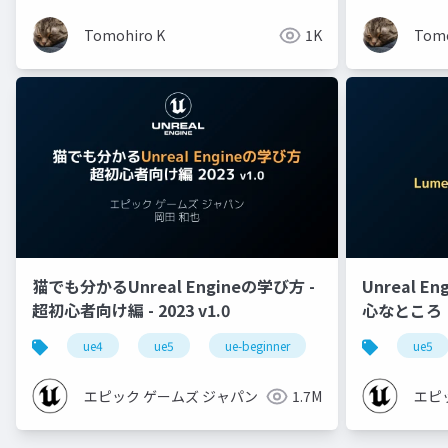
Tomohiro K
1K
Tomo
猫でも分かるUnreal Engineの学び方 -
Unreal E
超初心者向け編 - 2023 v1.0
心なところ
ue4
ue5
ue-beginner
ue5
エピック ゲームズ ジャパン
1.7M
エピ