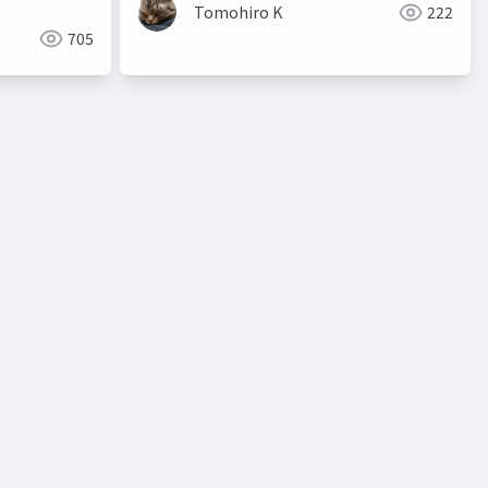
Tomohiro K
222
705