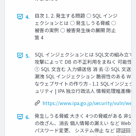
目次 1. 2. 発生する問題 ○ SQL インジ
4.
ェクションとは ○ 発生しうる脅威 ○
被害の実例 ○ 被害発生後の展開 防止
策 4
SQL インジェクションとは SQL文の組み立
5.
攻撃によって DB の不正利用をまねく 可能性
① SQL 文含む 入力値送信 消 去 ② SQL 文送信
漏洩 SQL インジェクション 脆弱性のある Web
なウェブサイトの作り方 - 1.1 SQLインジェク
ュリティ | IPA 独立行政法人 情報処理推進機構 
https://www.ipa.go.jp/security/vuln/web
発生しうる脅威 大きく 4つの脅威がある 非公
6.
の改ざん、消去 個人情報の漏えい など Web
パスワード変更、 システム停止 など 認証回