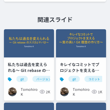
関連スライド
私たちは過去を変えら
キレイなコミットでプ
れる〜 Git rebase のス
ロジェクトを支える～
ゴさとヤバさ〜
質の高いGit履歴の作り
git
バージョン管理
git
コミット
方～
Tomohiro
Tomohiro
2K
1K
K
K