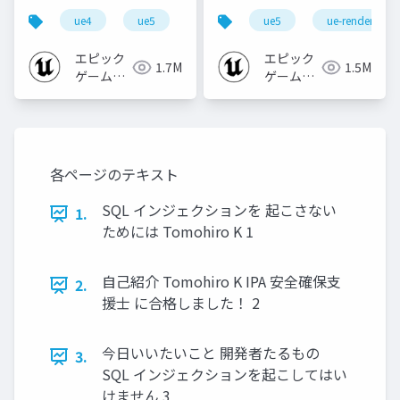
心者向け編 - 2023 v1.0
なところ
ue4
ue5
ue-beginner
ue5
ue-rendering
エピック
エピック
1.7M
1.5M
ゲームズ
ゲームズ
ジャパン
ジャパン
各ページのテキスト
SQL インジェクションを 起こさない
1.
ためには Tomohiro K 1
自己紹介 Tomohiro K IPA 安全確保支
2.
援士 に合格しました！ 2
今日いいたいこと 開発者たるもの
3.
SQL インジェクションを起こしてはい
けません 3