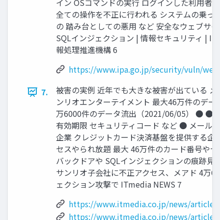
イン OSコマンドの実行 ログインした利用者
全ての操作を不正に行われる システムの乗っ
の 踏み台としての悪用 など 安全なウェブサイトの
SQLインジェクション | 情報セキュリティ | IP
報処理推進機構 6
https://www.ipa.go.jp/security/vuln/web
被害の実例 近年でも大きな被害が出ている メ
7.
ンリオエンターテイメント 最大46万件のデータ流出
万6000件のデータ流出（2021/06/05） ● 
有効期限 セキュリティコード など ● メール
企業 クレジットカード決済基盤を提供する企
セスやられ放題 最大 46万件のカード番号や
バックドアや SQLインジェクションの痕跡見つかる 
サンリオ子会社に不正アクセス、メアド 4万600
ェクション攻撃で ITmedia NEWS 7
https://www.itmedia.co.jp/news/article
https://www.itmedia.co.jp/news/article