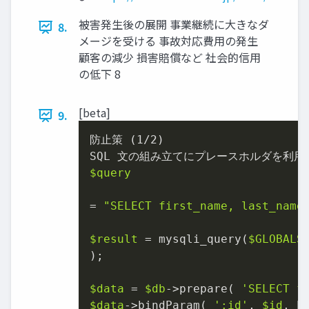
被害発生後の展開 事業継続に大きなダ
8.
メージを受ける 事故対応費用の発生
顧客の減少 損害賠償など 社会的信用
の低下 8
[beta]
9.
防止策 (
1
/
2
)

$query
= 
"SELECT first_name, last_name
$result
 = mysqli_query(
$GLOBALS
);

$data
 = 
$db
->prepare( 
'SELECT f
$data
->bindParam( 
':id'
, 
$id