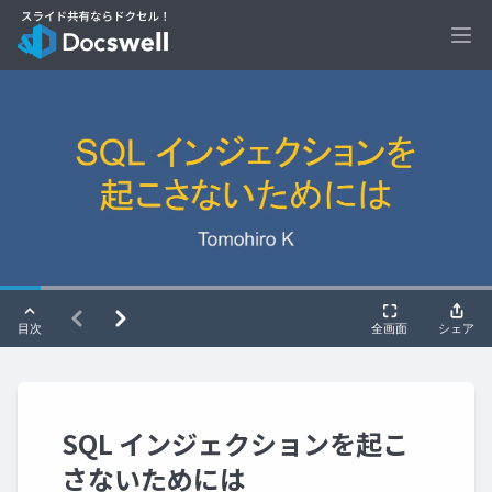
Ope
SQL インジェクションを起こ
さないためには