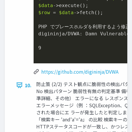
$data
$row
 = 
$data
->fetch();

PHP でプレースホルダを利用するよう修正す
digininja/DVWA: Damn Vulnerable 
9
https://github.com/digininja/DVWA
防止策 (2/2) テスト観点に脆弱性の検出パ
10.
No 検出パターン 脆弱性有無の判定基準 備考
準詳細、その他） エラーになる レスポンスに 
エラーメッセージ（例 ：SQLException、Quer
された場合にエ ラーが発生したと判定します 
「検索キー 'and'a'='a」 の比較 検索キ
HTTPステータスコードが一致し、かつレスポ