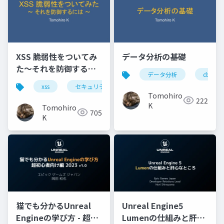
XSS 脆弱性をついてみ
データ分析の基礎
た〜それを防御するに
データ分析
dx
は〜
xss
セキュリティ
ウェブアプリケーション
Tomohiro
222
K
Tomohiro
705
K
猫でも分かるUnreal
Unreal Engine5
Engineの学び方 - 超初
Lumenの仕組みと肝心