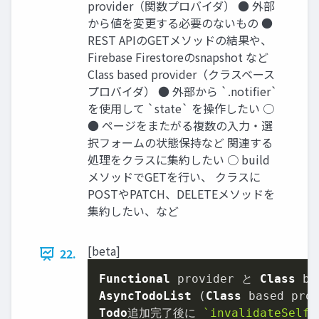
provider（関数プロバイダ） ● 外部
から値を変更する必要のないもの ●
REST APIのGETメソッドの結果や、
Firebase Firestoreのsnapshot など
Class based provider（クラスベース
プロバイダ） ● 外部から `.notiﬁer`
を使用して `state` を操作したい ○
● ページをまたがる複数の入力・選
択フォームの状態保持など 関連する
処理をクラスに集約したい ○ build
メソッドでGETを行い、 クラスに
POSTやPATCH、DELETEメソッドを
集約したい、など
[beta]
22.
Functional
 provider と 
Class
AsyncTodoList
 (
Class
 based pro
Todo
追加完了後に 
`invalidateSelf(