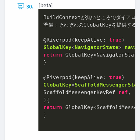
[beta]
30.
BuildContextが無いところでダイアロ
準備：それぞれのGlobalKeyを提供する
@Riverpod(keepAlive: 
true
GlobalKey
<
NavigatorState
> 
navi
return
 GlobalKey<NavigatorState
}

@Riverpod(keepAlive: 
true
GlobalKey
<
ScaffoldMessengerSta
ScaffoldMessengerKeyRef 
ref
)
return
 GlobalKey<ScaffoldMessen
}
