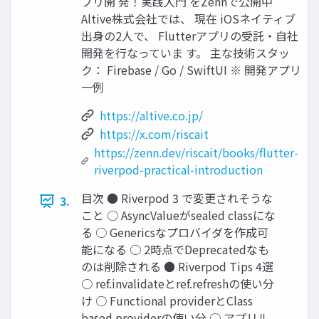
プリ開 発！実践入門 をZennで公開中
Altive株式会社では、 現在 iOSネイティブ
出身の2人で、 Flutterアプリの受託・自社
開発を行なっていま す。 主な技術スタッ
ク： Firebase / Go / SwiftUI ※ 開発アプリ
一例
https://altive.co.jp/
https://x.com/riscait
https://zenn.dev/riscait/books/flutter-
riverpod-practical-introduction
目次 ● Riverpod 3 で変更されそうな
3.
こと ○ AsyncValueがsealed classにな
る ○ Genericsなプロバイダを作成可
能になる ○ 2時点でDeprecatedなも
のは削除される ● Riverpod Tips 4選
○ ref.invalidateとref.refreshの使い分
け ○ Functional providerとClass
based providerの使い分 ○ アプリル