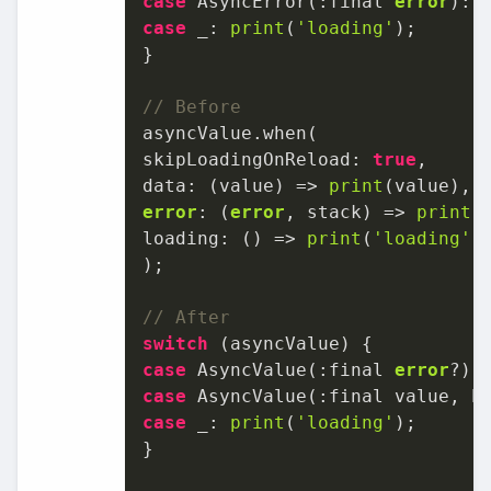
case
 AsyncError(:final 
error
): 
case
 _: 
print
(
'loading'
);

}

// Before
asyncValue.when(

skipLoadingOnReload: 
true
,

data: (value) => 
print
error
: (
error
, stack) => 
print
(
loading: () => 
print
(
'loading'
),
);

// After
switch
case
 AsyncValue(:final 
error
?):
case
 AsyncValue(:final value, h
case
 _: 
print
(
'loading'
);

}
