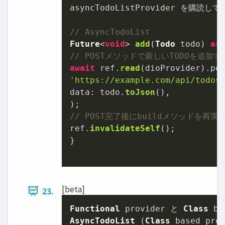
asyncTodoListProvider を購読して
// AsyncTodoList
Future
<
void
> 
add
(
Todo
 todo) 
as
// POSTメソッドで新しいTODOを追加す
await
 ref.
read
(dioProvider).
po
'https://example.com/api/todos
data
: todo.
toJson
(),

// POST完了後にbuildメソッドを再
ref.
invalidateSelf
();

}

[beta]
23.
Functional
 provider と 
Class
AsyncTodoList
 (
Class
 based pro