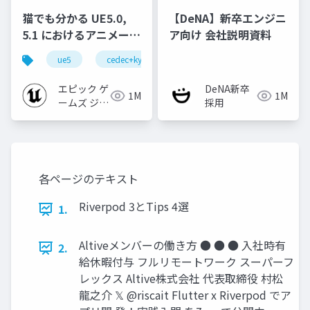
猫でも分かる UE5.0,
【DeNA】新卒エンジニ
5.1 におけるアニメーシ
ア向け 会社説明資料
ョンの新機能について
ue5
cedec+kyushu
ue-animation
ue-opt
【CEDEC+KYUSHU
2022】
エピック ゲ
DeNA新卒
1M
1M
ームズ ジャ
採用
パン
各ページのテキスト
Riverpod 3とTips 4選
1.
Altiveメンバーの働き方 ● ● ● 入社時有
2.
給休暇付与 フルリモートワーク スーパーフ
レックス Altive株式会社 代表取締役 村松
龍之介 𝕏 @riscait Flutter x Riverpod でア