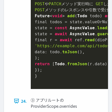
POST
や
PATCH
メソッド実行時に 
GET
POST
メソッドのレスポンスや引数で受け取
Future
<
void
> 
add
(
Todo
 todo) 
as
final todos = state.
valueOrNul
state = 
const
AsyncValue
.
loadi
state = 
await
AsyncValue
.
guard
final r = 
await
 ref.
read
(dioPr
'https://example.com/api/todos
data
: todo.
toJson
(),

return
 [
Todo
.
fromJson
(r.
data
), 
});

}

③ アプリルートの
24.
ProviderScope.overrides