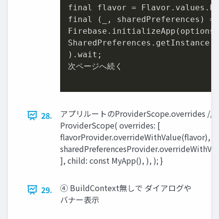
final flavor = Flavor.values.b
final (_, sharedPreferences) =
Firebase.initializeApp(options:
SharedPreferences.getInstance()
).wait;

次ページへ続く

アプリルートのProviderScope.overrides /
28.
ProviderScope( overrides: [
flavorProvider.overrideWithValue(flavor),
sharedPreferencesProvider.overrideWithVal
], child: const MyApp(), ), ); }
④ BuildContext無しで ダイアログや
29.
バナー表示