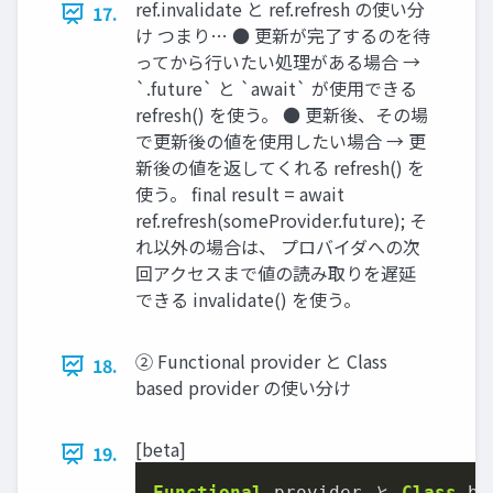
ref.invalidate と ref.refresh の使い分
17.
け つまり… ● 更新が完了するのを待
ってから行いたい処理がある場合 →
`.future` と `await` が使用できる
refresh() を使う。 ● 更新後、その場
で更新後の値を使用したい場合 → 更
新後の値を返してくれる refresh() を
使う。 final result = await
ref.refresh(someProvider.future); そ
れ以外の場合は、 プロバイダへの次
回アクセスまで値の読み取りを遅延
できる invalidate() を使う。
② Functional provider と Class
18.
based provider の使い分け
[beta]
19.
Functional
 provider と 
Class