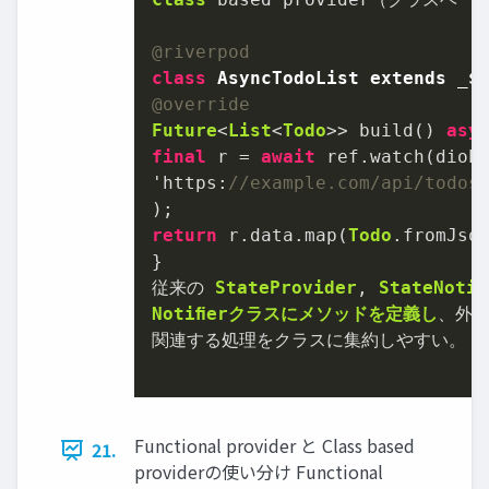
@riverpod
class
AsyncTodoList
extends
_$
@override
Future
<
List
<
Todo
>> build() 
asy
final
 r 
=
await
 ref.watch(dioP
'https:
//example.com/api/todos
return
 r.data.map(
Todo
.fromJson
}

従来の 
StateProvider
, 
StateNotiﬁ
Notiﬁerクラスにメソッドを定義し
、
外部
関連する処理をクラスに集約しやすい
。
Functional provider と Class based
21.
providerの使い分け Functional