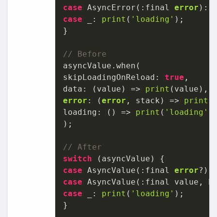
case
 AsyncError(:final 
error
): 
case
 _: 
print
(
'loading'
);

}

// Before
asyncValue.when(

skipLoadingOnReload: 
true
,

data: (value) => 
print
error
: (
error
, stack) => 
print
(
loading: () => 
print
(
'loading'
),
);

// After
switch
case
 AsyncValue(:final 
error
?):
case
 AsyncValue(:final value, h
case
 _: 
print
(
'loading'
);

}
