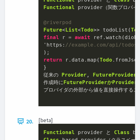
Functional
 provider（関数プロバイ
@riverpod
Future
<
List
<
Todo
>> todoList(
To
final
 r 
=
await
 ref.watch(dioP
'https:
//example.com/api/todos
return
 r.data.map(
Todo
.fromJson
}

従来の 
Provider
, 
FutureProvider
,
作成時に
FutureProviderかProvi
プロバイダの外部から値を直接操作するこ
[beta]
20.
Functional
 provider と 
Class
Class
 based provider（クラスベ