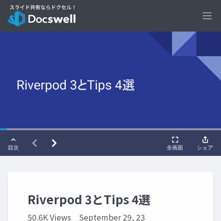
Ope
Riverpod 3とTips 4選
50.6K Views
September 29, 23