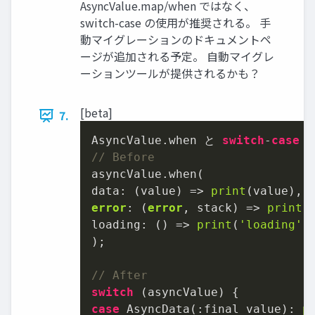
AsyncValue.map/when ではなく、
switch-case の使用が推奨される。 手
動マイグレーションのドキュメントペ
ージが追加される予定。 自動マイグレ
ーションツールが提供されるかも？
[beta]
7.
AsyncValue.when と 
switch
-
case
// Before
asyncValue.when(

data: (value) => 
print
error
: (
error
, stack) => 
print
(
loading: () => 
print
(
'loading'
),
);

// After
switch
case
 AsyncData(:final value): 
p