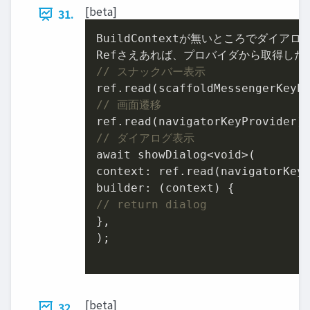
[beta]
31.
BuildContextが無いところでダイアロ
// スナックバー表示
ref
.read
(scaffoldMessengerKeyP
// 画面遷移
ref
.read
(navigatorKeyProvider)
// ダイアログ表示
await showDialog<void>(

context: ref.read(navigatorKey
// return dialog
},

);

[beta]
32.