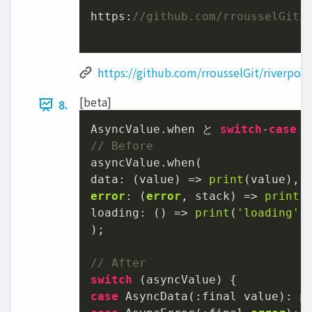
https:
//github.com/rrousselGit/
https://github.com/rrousselGit/riverpod
[beta]
8.
AsyncValue.when と 
switch
-
case
// Before
asyncValue.when(

data: (value) => 
print
error
: (
error
, stack) => 
print
(
loading: () => 
print
(
'loading'
),
);

// After
switch
case
 AsyncData(:final value): 
p