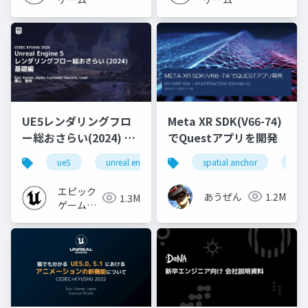
ジャパン
ジャパン
UE5レンダリングフロ
Meta XR SDK(V66-74)
ー総おさらい(2024) 基
でQuestアプリを開発
礎編！
ue5
unreal engine
ue-rendering
spatial anchor
unit
[CEDEC+KYUSHU
2024]
エピック
あうぜん
1.2M
1.3M
ゲームズ
ジャパン