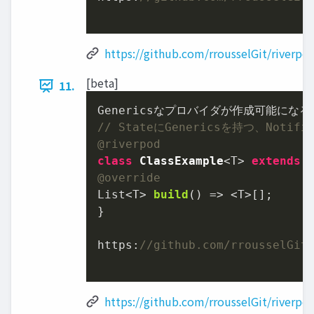
https://github.com/rrousselGit/riverpod
[beta]
11.
// StateにGenericsを持つ、Notif
@riverpod
class
ClassExample
<T> 
extends
@override
List<T> 
build
()
 => <T>[];

}

https:
//github.com/rrousselGit
https://github.com/rrousselGit/riverpod