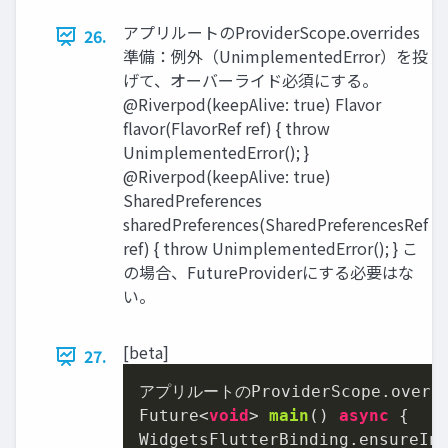
アプリルートのProviderScope.overrides
26.
準備：例外（UnimplementedError）を投
げて、オーバーライド必須にする。
@Riverpod(keepAlive: true) Flavor
flavor(FlavorRef ref) { throw
UnimplementedError(); }
@Riverpod(keepAlive: true)
SharedPreferences
sharedPreferences(SharedPreferencesRef
ref) { throw UnimplementedError(); } こ
の場合、FutureProviderにする必要はな
い。
[beta]
27.
アプリルートのProviderScope.
overri
Future<
void
> 
main
() 
async
 {

WidgetsFlutterBinding.ensureIni