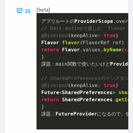
[beta]
25.
アプリルートの
ProviderScope
.
overr
// Dart-defineで渡した `flav
@Riverpod
(
keepAlive
: 
true
Flavor
flavor
(
FlavorRef ref
return
Flavor
.
values
.
byName
(
co
}

課題：main関数で使いたいけど
Provide
// SharedPreferencesのインス
@Riverpod
(
keepAlive
: 
true
Future
<
SharedPreferences
> 
shar
return
SharedPreferences
.
getIn
}

課題：
FutureProvider
になるので、使用