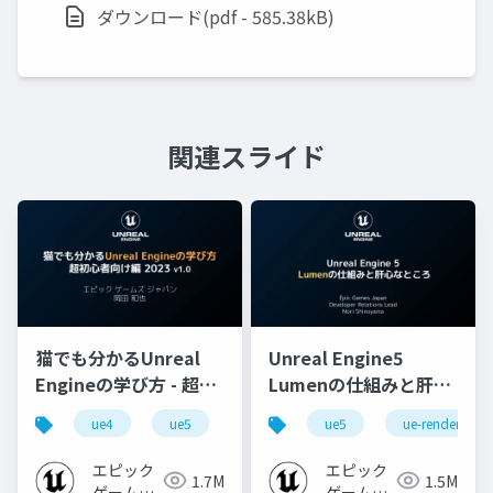
ダウンロード(pdf - 585.38kB)
関連スライド
猫でも分かるUnreal
Unreal Engine5
Engineの学び方 - 超初
Lumenの仕組みと肝心
心者向け編 - 2023 v1.0
なところ
ue4
ue5
ue-beginner
ue5
ue-rendering
エピック
エピック
1.7M
1.5M
ゲームズ
ゲームズ