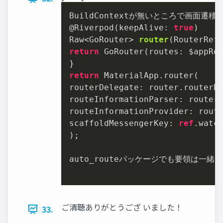
BuildContextが無いところで画面遷移（g
@Riverpod(keepAlive: 
true
Raw<GoRouter> 
router
(
RouterRef
return
 GoRouter(routes: $appRou
return
 MaterialApp.router(

routerDelegate: router.routerDe
routeInformationParser: router.
routeInformationProvider: route
scaffoldMessengerKey: 
ref
.watch
);

auto_routeパッケージでも要領は一緒。

ご清聴ありがとうござ いました！
33.