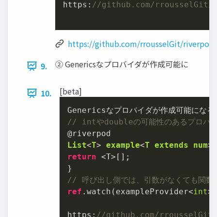
https:
//github.com/rrousselGit/
https://github.com/rrousselGit/riverpod
② Genericsなプロバイダが作成可能に
9.
[beta]
10.
// intやdoubleの可能性のあるプロ
List
<
T
> 
example
<
T
extends
num
>
return
 <T>[];

// 呼び出し側では、引数がなくても関数
ref
.watch(exampleProvider<
int
>(
https:
//github.com/rrousselGit